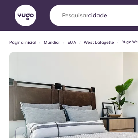
Pesquisar
país
Yugo Wes
Página inicial
Mundial
EUA
West Lafayette
English (GB)
English (US)
Sobre
Localizações
Mais
Portuguese
Yugo VCARB: Impulsionando
era no alojamento estudantil
A parceria pioneira Yugocom a VCARB estimu
ambição e momentos inesquecíveis para os a