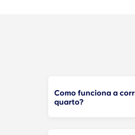
Como funciona a cor
quarto?
Faremos o nosso melhor para lhe 
formulário de correspondência de 
formulário, um especialista em arr