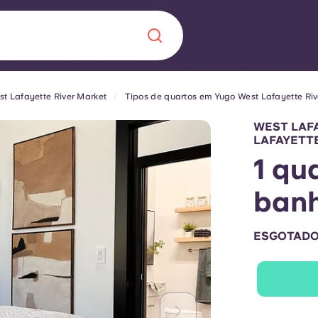
t Lafayette River Market
Tipos de quartos em Yugo West Lafayette Riv
Chinese
Español
Català
WEST LAF
LAFAYETTE
1 qu
banh
Sobre nós
 uma nova
ESGOTAD
Perguntas frequ
la a inovação, a
Blogue
lunos.