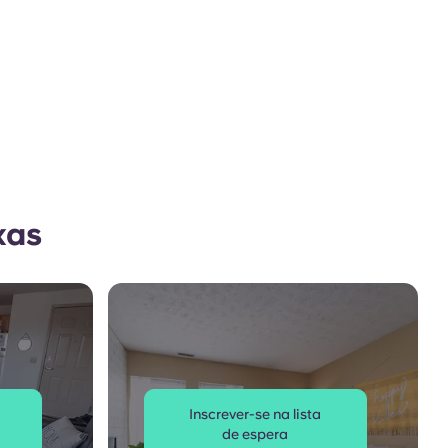
xas
Inscrever-se na lista
de espera