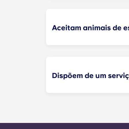
uma estrutura de cama, uma mesa d
a sala de estar, como um sofá, cad
mudar!
Aceitam animais de 
Sim, aceitamos animais de estimaçã
Dispõem de um servi
Os pedidos de manutenção que não
momento e serão tratados pela equ
manutenção é de 24 horas durante 
chamada para o número do escritór
as instruções automáticas do núme
É nosso objetivo expresso responde