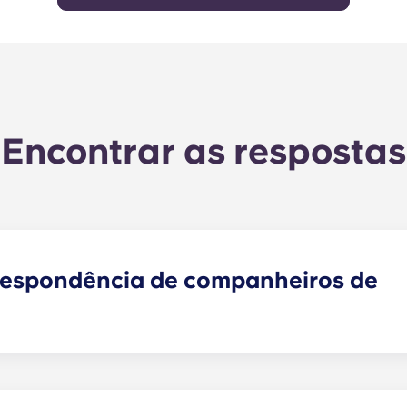
Encontrar as respostas
respondência de companheiros de
encontrar um ou mais colegas de quarto que correspondam
colegas de quarto faz agora parte do processo de candida
endamentos analisará as suas respostas e irá emparelhá-l