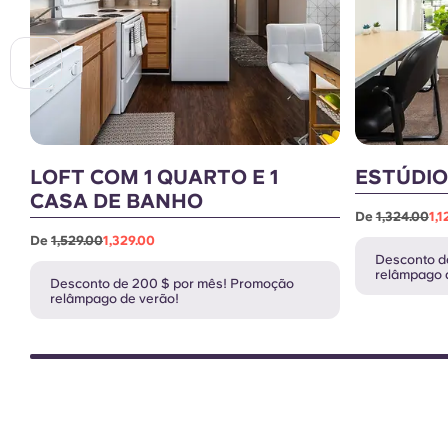
LOFT COM 1 QUARTO E 1
ESTÚDIO
CASA DE BANHO
De
1,324.00
1,1
De
1,529.00
1,329.00
Desconto d
relâmpago 
Desconto de 200 $ por mês! Promoção
relâmpago de verão!