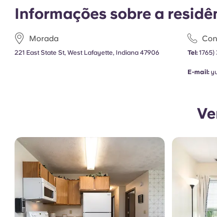
Informações sobre a residê
Morada
Con
221 East State St, West Lafayette, Indiana 47906
Tel:
1765)
E-mail:
y
Ve