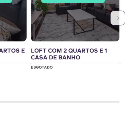
ARTOS E
LOFT COM 2 QUARTOS E 1
2
CASA DE BANHO
B
ESGOTADO
E