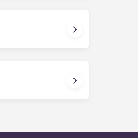
bém inclui mobiliário básico para
bter mais informações antes de se
zer o seu animal de estimação.
l do residente a qualquer
 médio de resposta aos pedidos de
dia é prestada através de uma
que deixe uma mensagem, seguindo
so técnico de serviço de plantão.
horas.