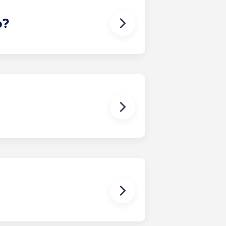
lente forma de entrar em contacto
o?
-lo a encontrar um companheiro de
aso surja algum conflito, contacte
o nos responsabilizamos por
orram ou estejam associados a
es. Um contrato de arrendamento
artamento, como aconteceria num
da entre todos os colegas de
a prazo consiste num contrato que
ma única mensalidade. Esta
 os quartos já têm um colchão,