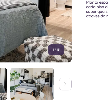
Planta espa
cada piso d
saber quais
através do 
1
/
15