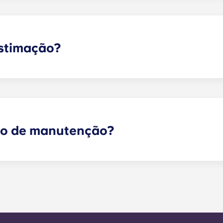
e cabeceira e uma secretária. A maioria das unidades tam
eiras e uma mesa de centro. Por favor, contacte-nos para o
estimação?
o! Por favor, contacte o nosso escritório se pretender tra
ço de manutenção?
 sejam de emergência podem ser enviados através do porta
ipa de gestão o mais rapidamente possível. O nosso tempo
a semana útil. A manutenção de emergência 24 horas por 
io. Fora do horário de funcionamento, ser-lhe-á pedido 
ro do escritório. A sua mensagem será respondida pelo nos
r a qualquer necessidade de serviço geral no prazo de 24 