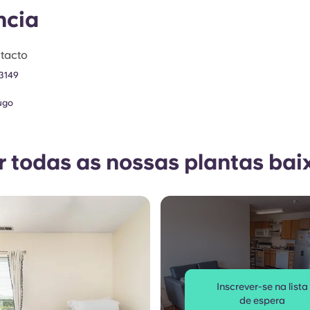
ncia
tacto
 3149
ugo
r todas as nossas plantas bai
Inscrever-se na lista
de espera