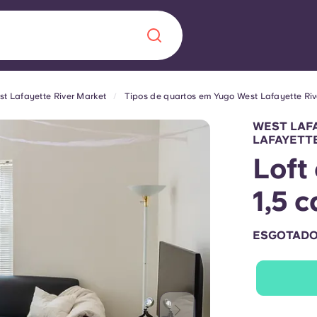
t Lafayette River Market
Tipos de quartos em Yugo West Lafayette Riv
Chinese
Español
Català
WEST LAF
LAFAYETTE
Loft
1,5 
Sobre nós
 uma nova
ESGOTAD
Perguntas frequ
la a inovação, a
Blogue
lunos.