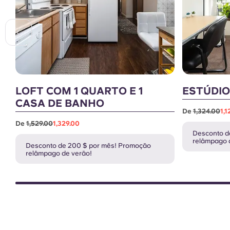
LOFT COM 1 QUARTO E 1
ESTÚDIO
CASA DE BANHO
De
1,324.00
1,1
De
1,529.00
1,329.00
Desconto d
relâmpago 
Desconto de 200 $ por mês! Promoção
relâmpago de verão!