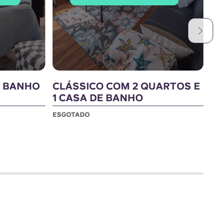
E BANHO
CLÁSSICO COM 2 QUARTOS E
L
1 CASA DE BANHO
C
ESGOTADO
E