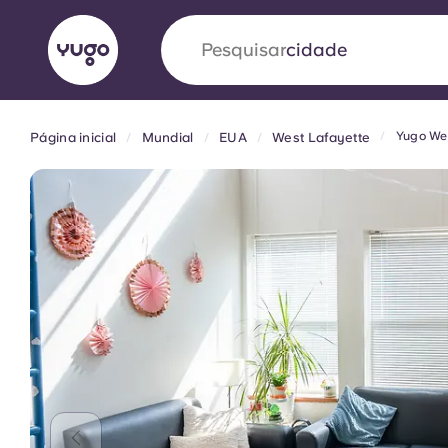
Pesquisar
país
Yugo Wes
Página inicial
Mundial
EUA
West Lafayette
English (GB)
English (US)
Sobre
Localizações
Mais
Portuguese
Yugo VCARB: Impulsionando
era no alojamento estudantil
A parceria pioneira Yugocom a VCARB estimu
ambição e momentos inesquecíveis para os a