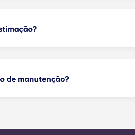
e cabeceira e uma secretária. A maioria das unidades tam
eiras e uma mesa de centro. Por favor, contacte-nos para o
estimação?
o! Por favor, contacte o nosso escritório se pretender tra
ço de manutenção?
 sejam de emergência podem ser enviados através do porta
ipa de gestão o mais rapidamente possível. O nosso tempo
a semana útil. A manutenção de emergência 24 horas por 
io. Fora do horário de funcionamento, ser-lhe-á pedido 
ro do escritório. A sua mensagem será respondida pelo nos
r a qualquer necessidade de serviço geral no prazo de 24 