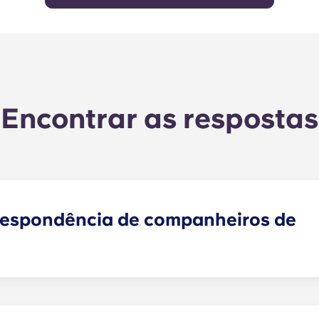
Encontrar as respostas
respondência de companheiros de
encontrar um ou mais colegas de quarto que correspondam
colegas de quarto faz agora parte do processo de candida
endamentos analisará as suas respostas e irá emparelhá-l