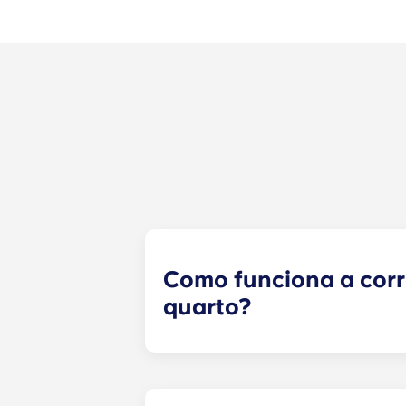
Como funciona a cor
quarto?
Faremos o nosso melhor para lhe 
formulário de correspondência de 
formulário, um especialista em arr