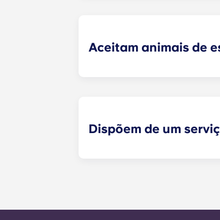
uma estrutura de cama, uma mesa d
a sala de estar, como um sofá, cad
mudar!
Aceitam animais de 
Sim, aceitamos animais de estimaçã
Dispõem de um servi
Os pedidos de manutenção que não
momento e serão tratados pela equ
manutenção é de 24 horas durante 
chamada para o número do escritór
as instruções automáticas do núme
É nosso objetivo expresso responde