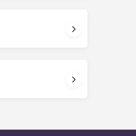
bém inclui mobiliário básico para
bter mais informações antes de se
zer o seu animal de estimação.
l do residente a qualquer
 médio de resposta aos pedidos de
dia é prestada através de uma
que deixe uma mensagem, seguindo
so técnico de serviço de plantão.
horas.