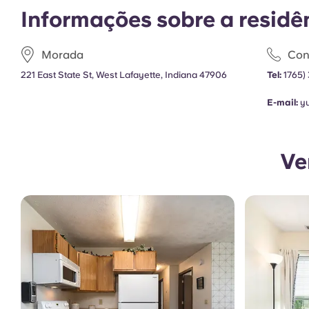
Informações sobre a residê
Morada
Con
221 East State St, West Lafayette, Indiana 47906
Tel:
1765)
E-mail:
y
Ve