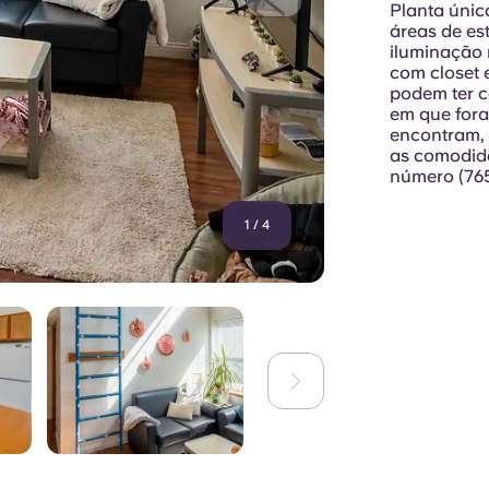
Planta únic
áreas de es
iluminação 
com closet 
podem ter 
em que fora
encontram, e
as comodida
número (765
1
/
4