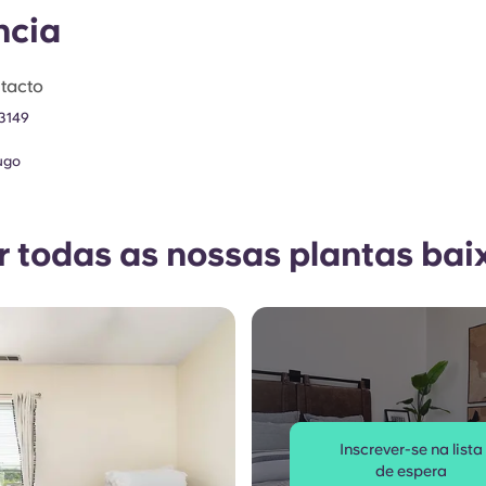
ncia
tacto
 3149
ugo
r todas as nossas plantas bai
Inscrever-se na lista
de espera