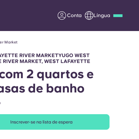
Conta
Língua
er Market
Deutsch
Italian
French
Apply Now
AYETTE RIVER MARKETYUGO WEST
 RIVER MARKET, WEST LAFAYETTE
 com 2 quartos e
casas de banho
Parceria com a Yugo
O
entes
Informação para os pais
Entre em contacto
Inscrever-se na lista de espera
connosco