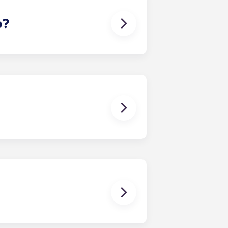
lente forma de entrar em contacto
o?
-lo a encontrar um companheiro de
aso surja algum conflito, contacte
o nos responsabilizamos por
orram ou estejam associados a
es. Um contrato de arrendamento
artamento, como aconteceria num
da entre todos os colegas de
a prazo consiste num contrato que
ma única mensalidade. Esta
 os quartos já têm um colchão,