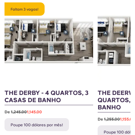
Faltam 3 vagas!
THE DERBY - 4 QUARTOS, 3
THE DEERW
CASAS DE BANHO
QUARTOS, 
BANHO
De
1,245.00
1,145.00
De
1,255.00
1,155.0
Poupe 100 dólares por mês!
Poupe 100 dólar