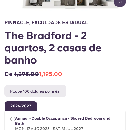
1
/
1
English (GB)
Selecione um país
Reservar agora
Selecione uma cidade
English (US)
PINNACLE, FACULDADE ESTADUAL
Selecione uma residência
The Bradford - 2
Chinese
Iniciar sessão
quartos, 2 casas de
Español
banho
Català
De
1,295.00
1,195.00
Deutsch
Poupe 100 dólares por mês!
Italian
2026/2027
French
Annual - Double Occupancy - Shared Bedroom and
Bath
MON, 17 AUG 2026 - SAT, 31 JUL 2027