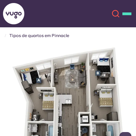
Tipos de quartos em Pinnacle
Sobre
English (GB)
English (US)
Localizações
Chinese
Español
Mais
Català
Deutsch
Italian
French
Conta
Língua
Portuguese