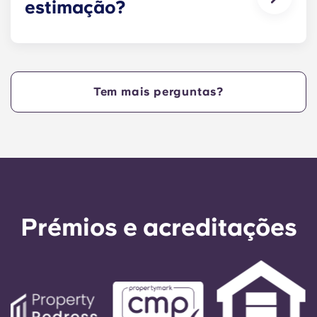
estimação?
24 horas por dia. O pessoal de manutenção
dispõe de chaves programadas para funcionar
Sim. Os nossos apartamentos aceitam animais
apenas durante determinados horários. Isto
de estimação.
garante que os residentes sejam os únicos a ter
acesso aos seus apartamentos fora do horário de
Tem mais perguntas?
funcionamento. A administração também pode
verificar, através do registo de horários, se as
reparações foram concluídas conforme previsto.
Prémios e acreditações