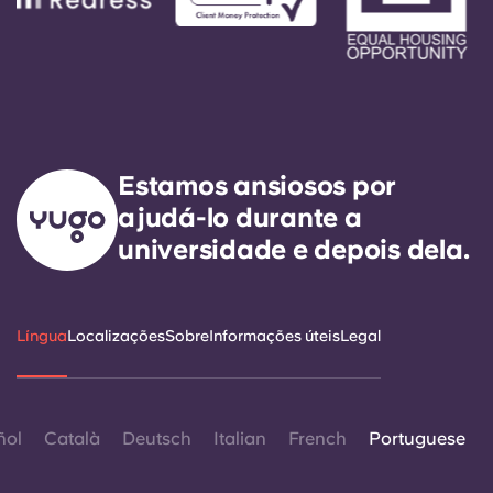
Estamos ansiosos por
ajudá-lo durante a
universidade e depois dela.
Língua
Localizações
Sobre
Informações úteis
Legal
ñol
Català
Deutsch
Italian
French
Portuguese