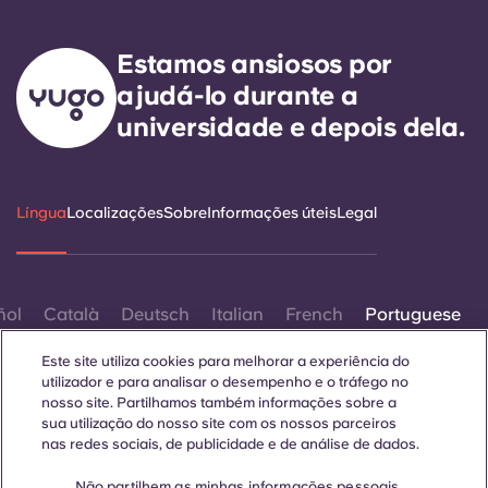
Estamos ansiosos por
ajudá-lo durante a
universidade e depois dela.
Língua
Localizações
Sobre
Informações úteis
Legal
ñol
Català
Deutsch
Italian
French
Portuguese
Este site utiliza cookies para melhorar a experiência do
utilizador e para analisar o desempenho e o tráfego no
nosso site. Partilhamos também informações sobre a
sua utilização do nosso site com os nossos parceiros
nas redes sociais, de publicidade e de análise de dados.
Contactar-nos
Não partilhem as minhas informações pessoais