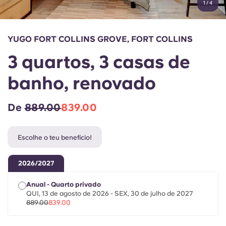
1
/
4
English (GB)
Selecione um país
Reservar agora
Selecione uma cidade
English (US)
YUGO FORT COLLINS GROVE, FORT COLLINS
Selecione uma residência
3 quartos, 3 casas de
Chinese
Iniciar sessão
banho, renovado
Español
De
889.00
839.00
Català
Escolhe o teu benefício!
Deutsch
2026/2027
Italian
Anual - Quarto privado
QUI, 13 de agosto de 2026 - SEX, 30 de julho de 2027
French
889.00
839.00