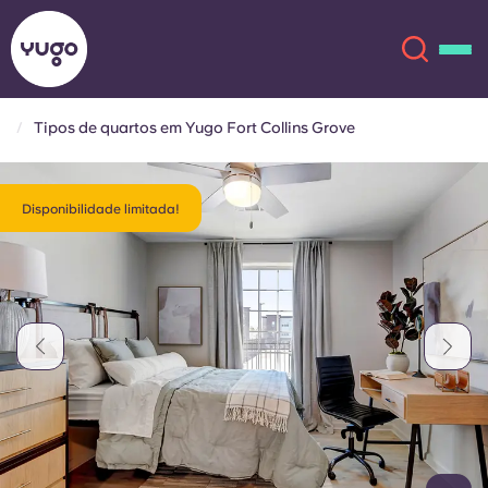
Tipos de quartos em Yugo Fort Collins Grove
Sobre
English (GB)
Disponibilidade limitada!
English (US)
Localizações
Chinese
Español
Mais
Català
Deutsch
Italian
French
Conta
Língua
Portuguese