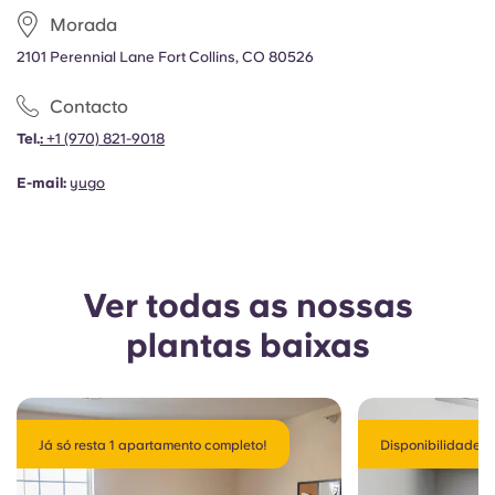
Morada
2101 Perennial Lane Fort Collins, CO 80526
Contacto
Tel.
:
+1 (970) 821-9018
E-mail:
yugo
Ver todas as nossas
plantas baixas
Já só resta 1 apartamento completo!
Disponibilidade l