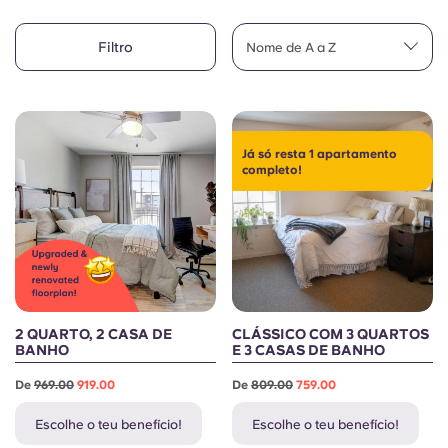
English (GB)
Selecione um país
Reservar agora
Filtro
Nome de A a Z
Selecione uma cidade
English (US)
Selecione uma residência
Chinese
Iniciar sessão
Já só resta 1 apartamento
completo!
Español
Català
Deutsch
2 QUARTO, 2 CASA DE
CLÁSSICO COM 3 QUARTOS
Italian
BANHO
E 3 CASAS DE BANHO
De
969.00
919.00
De
809.00
759.00
French
Escolhe o teu benefício!
Escolhe o teu benefício!