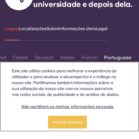
universidade e depois dela.
Língua
Localizações
Sobre
Informações úteis
Legal
ñol
Català
Deutsch
Italian
French
Portuguese
Este site utiliza cookies para melhorar a experiência do
utilizador e para analisar o desempenho e o tráfego no
nosso site. Partilhamos também informações sobre a
sua utilização do nosso site com os nossos parceiros
nas redes sociais, de publicidade e de análise de dados.
Contactar-nos
Não partilhem as minhas informações pessoais
Aceitar cookies
© 2026. Todos os direitos reservados.
Sempre que palavras que denotam um género específico
forem exibidas neste site, elas se aplicam a todos,