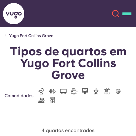
Yugo Fort Collins Grove
Tipos de quartos em
Sobre
English (GB)
Yugo Fort Collins
English (US)
Localizações
Grove
Chinese
Español
Mais
Comodidades
Català
Deutsch
Italian
French
Conta
Língua
Portuguese
4 quartos encontrados