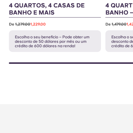
4 QUARTOS, 4 CASAS DE
4 QUART
BANHO E MAIS
BANHO –
De
1,279.00
1,229.00
De
1,479.00
1,4
Escolha o seu benefício – Pode obter um
Escolha o s
desconto de 50 dólares por mês ou um
desconto d
crédito de 600 dólares na renda!
crédito de 