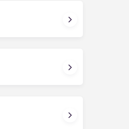
o nos responsabilizamos por
orram ou estejam associados a
es. Um contrato de arrendamento
artamento, como aconteceria num
da entre todos os colegas de
a prazo consiste num contrato que
ma única mensalidade. Esta
 os quartos já têm um colchão,
bém inclui mobiliário básico para
bter mais informações antes de se