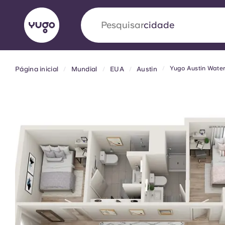
Pesquisar
país
Yugo Austin Water
Página inicial
Mundial
EUA
Austin
English (GB)
English (US)
Sobre
Localizações
Mais
Portuguese
Yugo VCARB: Impulsionando
era no alojamento estudantil
A parceria pioneira Yugocom a VCARB estimu
ambição e momentos inesquecíveis para os a