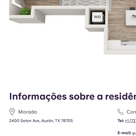
Informações sobre a residê
Morada
Con
2400 Seton Ave, Austin, TX 78705
Tel:
+1 (7
E-mail:
y