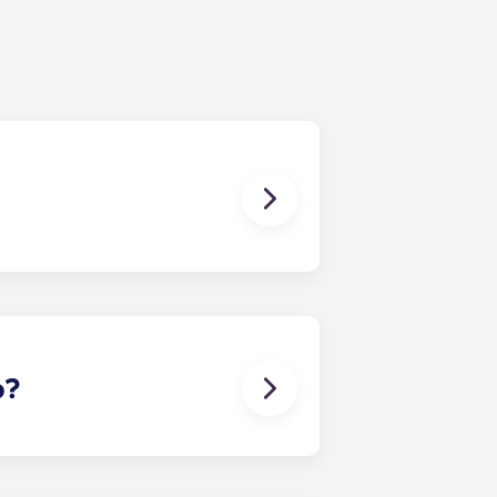
 às suas necessidades. O
tura. Assim que preencher o
o com os colegas de quarto mais
lente forma de entrar em contacto
o?
-lo a encontrar um companheiro de
aso surja algum conflito, contacte