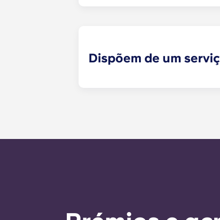
Sim, aceitamos animais de estimaçã
Dispõem de um servi
Os pedidos de manutenção que não
momento e serão tratados pela equ
manutenção é de 24 horas durante 
chamada para o número do escritór
as instruções automáticas do núme
É nosso objetivo expresso responde