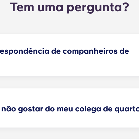
Tem uma pergunta?
respondência de companheiros de
encontrar um ou mais colegas de quarto que correspondam
colegas de quarto faz agora parte do processo de candida
endamentos analisará as suas respostas e irá emparelhá-l
 selecionou. As nossas redes sociais são também uma exce
 não gostar do meu colega de quart
arrendamento individual a prazo, podemos, de facto, ajudá
rantir que todas as preferências possam ser satisfeitas. C