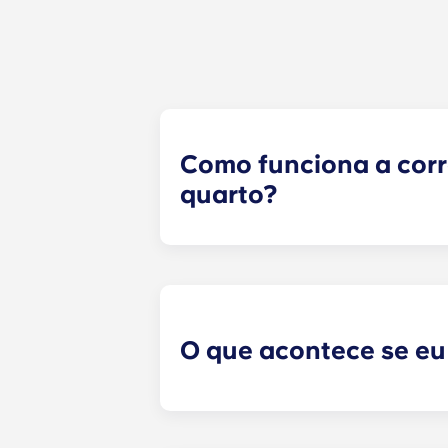
Como funciona a cor
quarto?
Faremos o nosso melhor para lhe 
formulário de correspondência de 
formulário, um especialista em arr
adequados, com base no perfil que
com potenciais colegas de quarto!
O que acontece se eu
​Se tiver assinado um contrato de 
quarto. No entanto, não podemos ga