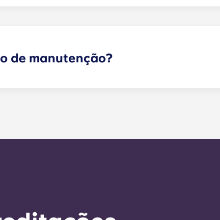
o! Por favor, contacte o nosso escritório se pretender tra
ço de manutenção?
 sejam de emergência podem ser enviados através do porta
ipa de gestão o mais rapidamente possível. O nosso tempo
a semana útil. A manutenção de emergência 24 horas por 
io. Fora do horário de funcionamento, ser-lhe-á pedido 
ro do escritório. A sua mensagem será respondida pelo nos
r a qualquer necessidade de serviço geral no prazo de 24 