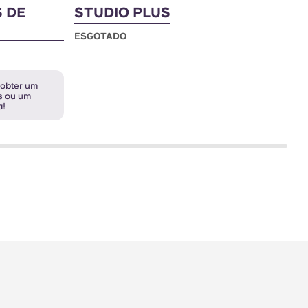
S DE
STUDIO PLUS
C
2
ESGOTADO
E
 obter um
s ou um
a!