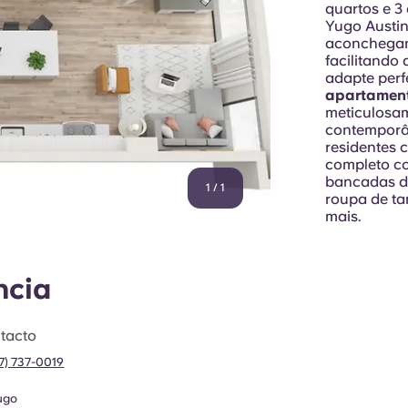
quartos e 3
Yugo Austin
aconchegant
facilitando
adapte perf
apartament
meticulosam
contemporân
residentes 
completo co
bancadas de
1
/
1
roupa de ta
mais.
ncia
tacto
37) 737-0019
ugo