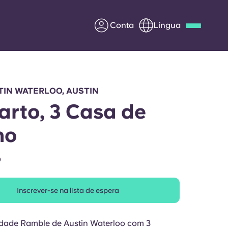
Conta
Língua
Deutsch
Italian
French
Apply Now
TIN WATERLOO, AUSTIN
arto, 3 Casa de
ho
Parceria com a Yugo
O
entes
Informação para os pais
Inscrever-se na lista de espera
Entre em contacto
connosco
idade Ramble de Austin Waterloo com 3