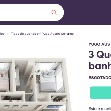
loo
Tipos de quartos em Yugo Austin Waterloo
Chinese
Español
Català
YUGO AUS
3 Qu
ban
Sobre nós
 uma nova
ESGOTAD
Perguntas frequ
la a inovação, a
Blogue
lunos.
Esta é a un