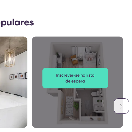
opulares
Inscrever-se na lista
de espera