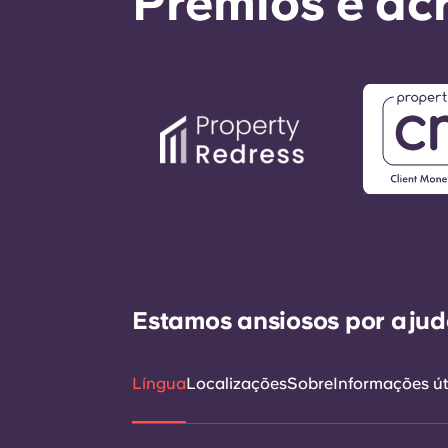
Prémios e ac
Estamos ansiosos por ajudá
Língua
Localizações
Sobre
Informações út