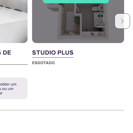
S DE
STUDIO PLUS
C
2
ESGOTADO
E
 obter um
s ou um
a!