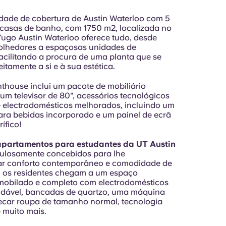
idade de cobertura de Austin Waterloo com 5
 casas de banho, com 1750 m2, localizada no
Yugo Austin Waterloo oferece tudo, desde
olhedores a espaçosas unidades de
facilitando a procura de uma planta que se
itamente a si e à sua estética.
thouse inclui um pacote de mobiliário
um televisor de 80", acessórios tecnológicos
e electrodomésticos melhorados, incluindo um
 para bebidas incorporado e um painel de ecrã
rífico!
apartamentos para estudantes da UT Austin
ulosamente concebidos para lhe
ar conforto contemporâneo e comodidade de
, os residentes chegam a um espaço
mobilado e completo com electrodomésticos
idável, bancadas de quartzo, uma máquina
secar roupa de tamanho normal, tecnologia
e muito mais.