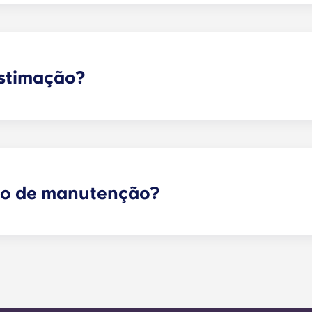
e cabeceira e uma secretária. A maioria das unidades tam
eiras e uma mesa de centro. Por favor, contacte-nos para o
estimação?
o! Por favor, contacte o nosso escritório se pretender tra
ço de manutenção?
 sejam de emergência podem ser enviados através do porta
ipa de gestão o mais rapidamente possível. O nosso tempo
a semana útil. A manutenção de emergência 24 horas por 
io. Fora do horário de funcionamento, ser-lhe-á pedido 
ro do escritório. A sua mensagem será respondida pelo nos
r a qualquer necessidade de serviço geral no prazo de 24 