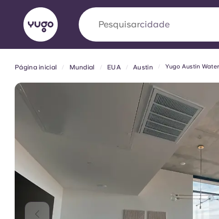
Pesquisar
país
Yugo Austin Water
Página inicial
Mundial
EUA
Austin
English (GB)
English (US)
Sobre
Localizações
Mais
Portuguese
Yugo VCARB: Impulsionando
era no alojamento estudantil
A parceria pioneira Yugocom a VCARB estimu
ambição e momentos inesquecíveis para os a