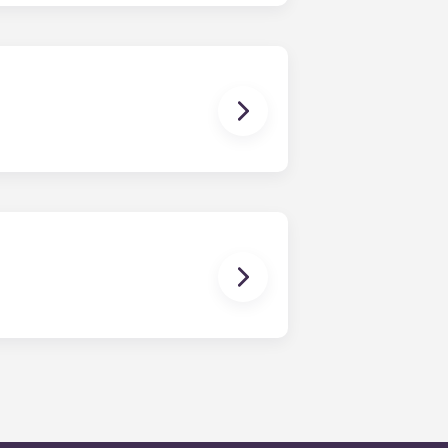
bém inclui mobiliário básico para
bter mais informações antes de se
zer o seu animal de estimação.
l do residente a qualquer
 médio de resposta aos pedidos de
dia é prestada através de uma
que deixe uma mensagem, seguindo
so técnico de serviço de plantão.
horas.