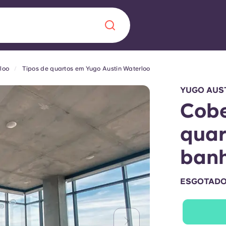
loo
Tipos de quartos em Yugo Austin Waterloo
Chinese
Español
Català
YUGO AUS
Cobe
quar
Sobre nós
ban
 uma nova
Perguntas frequ
ESGOTAD
la a inovação, a
Blogue
lunos.