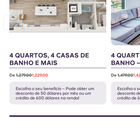
4 QUARTOS, 4 CASAS DE
4 QUART
BANHO E MAIS
BANHO –
De
1,279.00
1,229.00
De
1,479.00
1,4
Escolha o seu benefício – Pode obter um
Escolha o s
desconto de 50 dólares por mês ou um
desconto d
crédito de 600 dólares na renda!
crédito de 