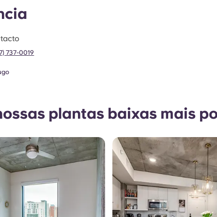
ncia
tacto
37) 737-0019
ugo
nossas plantas baixas mais p