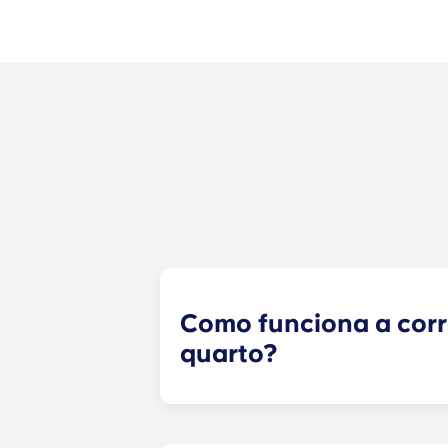
Como funciona a cor
quarto?
Faremos o nosso melhor para lhe 
formulário de correspondência de 
formulário, um especialista em arr