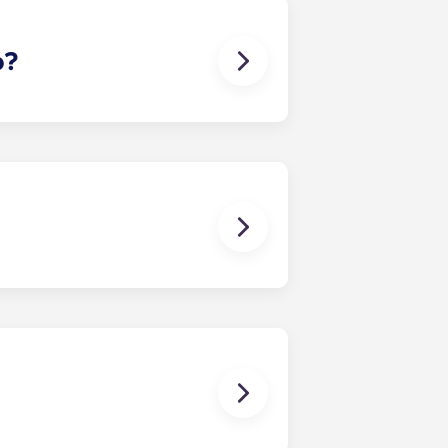
lente forma de entrar em contacto
o?
-lo a encontrar um companheiro de
aso surja algum conflito, contacte
o nos responsabilizamos por
orram ou estejam associados a
es. Um contrato de arrendamento
artamento, como aconteceria num
da entre todos os colegas de
a prazo consiste num contrato que
ma única mensalidade. Esta
 os quartos já têm um colchão,