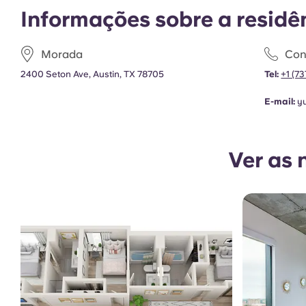
Informações sobre a residê
Morada
Con
2400 Seton Ave, Austin, TX 78705
Tel:
+1 (7
E-mail:
y
Ver as 