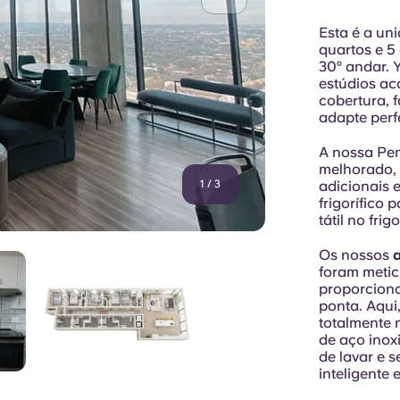
Esta é a un
quartos e 5
30º andar. 
estúdios ac
cobertura, 
adapte perfe
A nossa Pen
melhorado, 
1
/
3
adicionais 
frigorífico
tátil no frigo
Os nossos
foram metic
proporcion
ponta. Aqui
totalmente 
de aço inox
de lavar e 
inteligente 