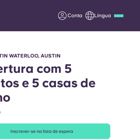
Conta
Língua
Deutsch
Italian
French
Apply Now
TIN WATERLOO, AUSTIN
rtura com 5
tos e 5 casas de
Parceria com a Yugo
ho
entes
Informação para os pais
O
Entre em contacto
connosco
Inscrever-se na lista de espera