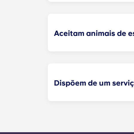
uma estrutura de cama, uma mesa d
a sala de estar, como um sofá, cad
mudar!
Aceitam animais de 
Sim, aceitamos animais de estimaçã
Dispõem de um servi
Os pedidos de manutenção que não
momento e serão tratados pela equ
manutenção é de 24 horas durante 
chamada para o número do escritór
as instruções automáticas do núme
É nosso objetivo expresso responde