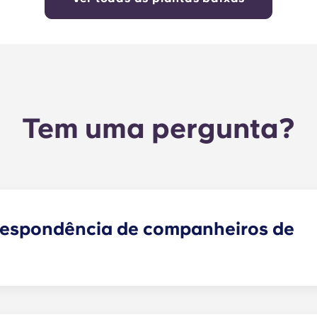
Tem uma pergunta?
respondência de companheiros de
encontrar um ou mais colegas de quarto que correspondam
colegas de quarto faz agora parte do processo de candida
endamentos analisará as suas respostas e irá emparelhá-l