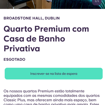
1
/
1
English (GB)
Selecione um país
Reservar agora
Selecione uma cidade
English (US)
BROADSTONE HALL, DUBLIN
Selecione uma residência
Quarto Premium com
Chinese
Iniciar sessão
Casa de Banho
Español
Privativa
Català
ESGOTADO
Deutsch
Inscrever-se na lista de espera
Italian
Os nossos quartos Premium estão totalmente
French
equipados com as mesmas comodidades dos quartos
Classic Plus, mas oferecem ainda mais espaço, bem
como uma casa de banho privativa mais ampla. Estes