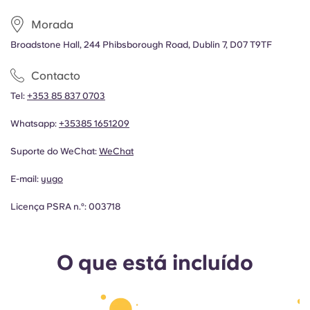
Morada
Broadstone Hall, 244 Phibsborough Road, Dublin 7, D07 T9TF
Contacto
Tel:
+353 85 837 0703
Whatsapp:
+35385 1651209
Suporte do WeChat:
WeChat
E-mail:
yugo
Licença PSRA n.º: 003718
O que está incluído