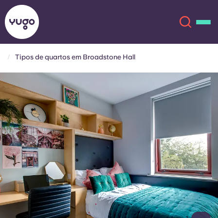
Tipos de quartos em Broadstone Hall
Sobre
English (GB)
English (US)
Localizações
Chinese
Español
Mais
Català
Deutsch
Italian
French
Conta
Língua
Portuguese