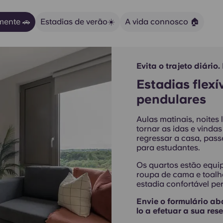
mente 🚗
Estadias de verão☀️
A vida connosco 🏠
Evita o trajeto diário
Estadias flex
pendulares
Aulas matinais, noites
tornar as idas e vinda
regressar a casa, pass
para estudantes.
Os quartos estão equip
roupa de cama e toalh
estadia confortável p
Envie o formulário ab
lo a efetuar a sua rese