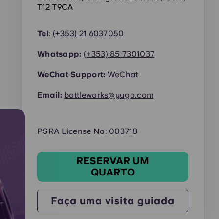
T12 T9CA
Tel
:
(+353) 21 6037050
Whatsapp:
(+353)
85 7301037
WeChat Support:
WeChat
Email:
bottleworks@yugo.com
PSRA License No: 003718
RESERVAR UM
QUARTO
Faça uma visita guiada