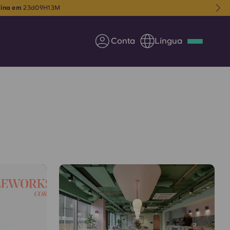
mina em
23
d
09
H
13
M
Conta
Língua
Deutsch
Italian
French
Apply Now
Parceria com a Yugo
entes
Informação para os pais
Entre em contacto
connosco