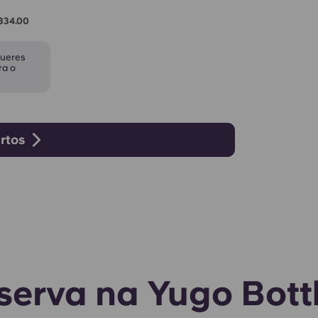
r334.00
gueres
ra o
rtos
serva na Yugo Bott