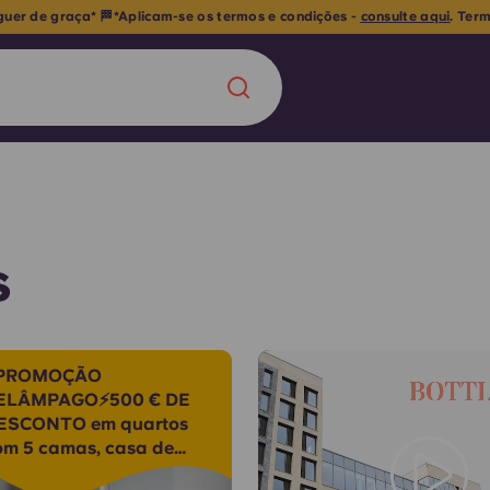
guer de graça* 🏁*Aplicam-se os termos e condições -
consulte aqui
. Ter
Chinese
Español
Català
s
Sobre nós
 uma nova
PROMOÇÃO
ELÂMPAGO⚡500 € DE
Perguntas frequ
ESCONTO em quartos
om 5 camas, casa de
la a inovação, a
Blogue
anho privativa e muito
lunos.