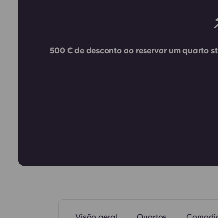
500 € de desconto ao reservar um quarto s
Ginásio
Visão geral
Quartos
Comodi