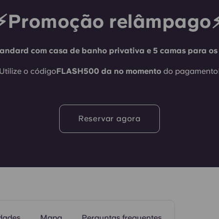
⚡Promoção relâmpago
tandard com casa de banho privativa e 5 camas para os 
Quartos
Utilize o código
FLASH500 da
no momento
do pagamento
Reservar agora
dades
Mapa
Perguntas frequentes