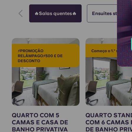
🔥Salas quentes🔥
Ensuites standa
⚡PROMOÇÃO
Começa o 1.º semestre!
RELÂMPAGO⚡500 £ DE
DESCONTO
QUARTO COM 5
QUARTO STAN
CAMAS E CASA DE
COM 6 CAMAS 
BANHO PRIVATIVA
DE BANHO PRI