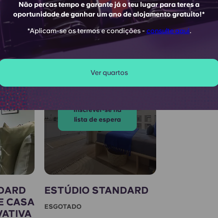
Não percas tempo e garante já o teu lugar para teres a
oportunidade de ganhar um ano de alojamento gratuito!*
rd
Quartos Premium Ensuites
Estúdios
*Aplicam-se os termos e condições -
consulte aqui
.
Ver quartos
 🗓️
Inscrever-se na
lista de espera
DARD
ESTÚDIO STANDARD
E CASA
ESGOTADO
VATIVA