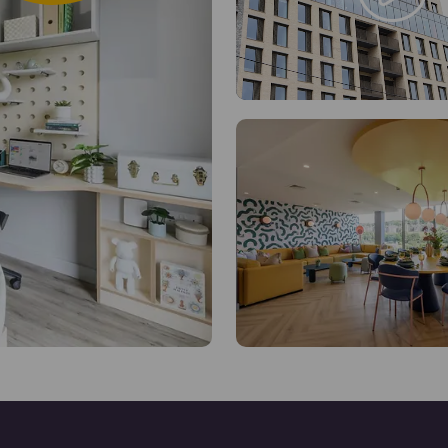
ais!
Áreas comuns