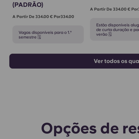
(PADRÃO)
A Partir De 334.00 € Po
A Partir De 334.00 € Por334.00
Estão disponíveis alu
de curta duração e pa
Vagas disponíveis para o 1.º
verão 🗓️
semestre 🗓️
Ver todos os qua
Opções de re