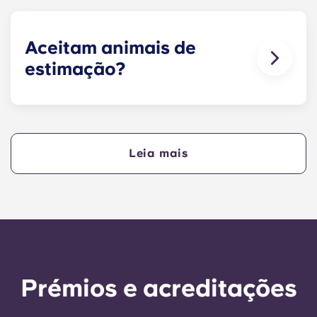
seu apartamento se avarie ou não funcione.
Basta contactar-nos através da nossa linha de
apoio ou na receção e iremos ajudá-lo assim que
Aceitam animais de
for possível.
estimação?
Adoramos animais, mas, para garantir o bem-
estar dos animais e por respeito aos outros
residentes que, por exemplo, possam sofrer de
alergias, não permitimos a presença de animais
Leia mais
nos nossos edifícios.
Prémios e acreditações