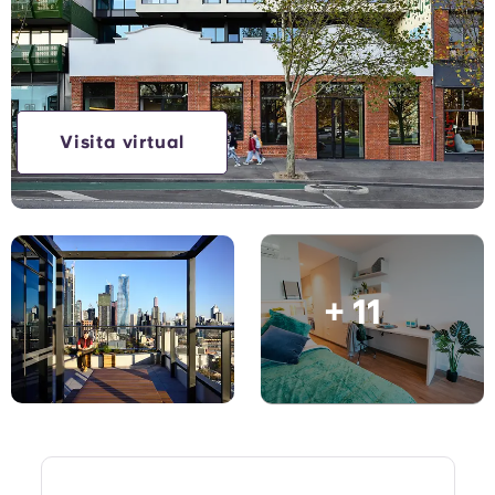
Conta
Língua
Portuguese
English (GB)
Selecione um país
Reservar agora
Selecione uma cidade
English (US)
Visita virtual
Selecione uma residência
Chinese
Iniciar sessão
Español
+ 11
Català
Deutsch
Italian