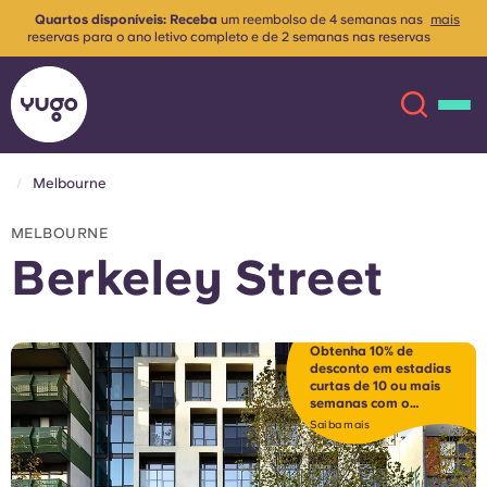
Quartos disponíveis: Receba
um reembolso de 4 semanas nas
mais
reservas para o ano letivo completo e de 2 semanas nas reservas
para o 2.º semestre. Aplicam-se os termos e condições.
Melbourne
Sobre
English (GB)
MELBOURNE
Berkeley Street
English (US)
Localizações
Chinese
Español
Mais
Obtenha 10% de
desconto em estadias
curtas de 10 ou mais
Català
Deutsch
semanas com o
código SHORT10*
Saiba mais
Italian
French