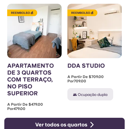
REEMBOLSO 💰
REEMBOLSO 💰
APARTAMENTO
DDA STUDIO
DE 3 QUARTOS
A Partir De $709.00
COM TERRAÇO,
Por709.00
NO PISO
SUPERIOR
👥 Ocupação dupla
A Partir De $479.00
Por479.00
Ver todos os quartos