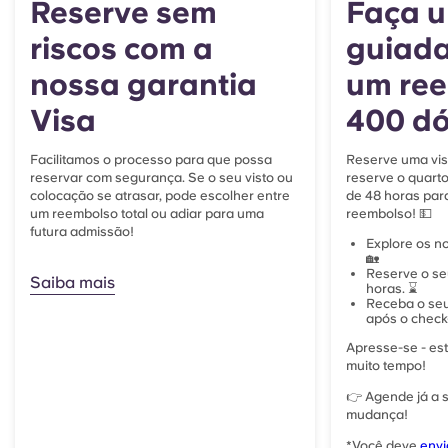
Reserve sem
Faça u
riscos com a
guiada
nossa garantia
um ree
Visa
400 dó
Facilitamos o processo para que possa
Reserve uma visi
reservar com segurança. Se o seu visto ou
reserve o quart
colocação se atrasar, pode escolher entre
de 48 horas par
um reembolso total ou adiar para uma
reembolso! 💵
futura admissão!
Explore os n
🏡
Reserve o se
Saiba mais
horas. ⌛
Receba o se
após o check-
Apresse-se - est
muito tempo!
👉 Agende já a s
mudança!
*
Você deve
envi