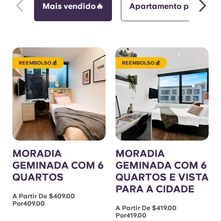
Mais vendido🔥
Apartamento partilha
REEMBOLSO 💰
REEMBOLSO 💰
MORADIA
MORADIA
GEMINADA COM 6
GEMINADA COM 6
QUARTOS
QUARTOS E VISTA
PARA A CIDADE
A Partir De $409.00
Por409.00
A Partir De $419.00
Por419.00