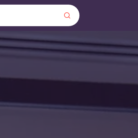
Chinese
Español
Català
À propos de no
rde d'une
 étudiant
FAQ
reprise] avec
es moments
Blog