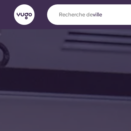
Recherche de
pays
English (GB)
English (US)
À propos
Lieux
Plus
Portuguese
Yugo x VCARB : À l'avant-ga
nouvelle ère pour le logement
Yugo Le partenariat novateur de [nom de l'ent
VCARB alimente l'innovation, l'ambition et d
inoubliables pour les étudiants.