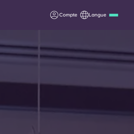
Compte
Langue
Deutsch
Italian
French
Apply Now
us
S'associer à Yugo
Informations pour les
parents
Entrer en contact