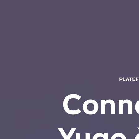
PLATEF
Conn
Yugo 