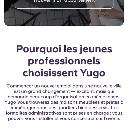
Trouver mon appartement
English (GB)
Sélectionnez un pays
Réservez maintenant
Sélectionnez une ville
English (US)
Choisissez une résidence
Chinese
Se connecter
Pourquoi les jeunes
Español
professionnels
Català
choisissent Yugo
Deutsch
Commencer un nouvel emploi dans une nouvelle ville
est un grand changement — excitant, mais qui
demande beaucoup d'organisation en même temps.
Italian
Yugo Vous trouverez des maisons meublées et prêtes à
emménager dans des quartiers bien desservis. Les
formalités administratives sont prises en charge : vous
French
pouvez vous installer et vous concentrer sur l’avenir.