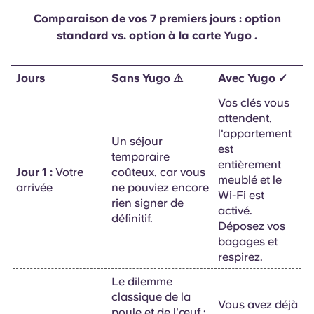
Comparaison de vos 7 premiers jours : option
standard vs. option à la carte Yugo .
Jours
Sans Yugo
⚠
Avec Yugo
✓
Vos clés vous
attendent,
l'appartement
Un séjour
est
temporaire
entièrement
Jour 1 :
Votre
coûteux, car
vous
meublé et le
arrivée
ne pouviez encore
Wi-Fi est
rien signer de
activé.
définitif.
Déposez vos
bagages et
respirez.
Le dilemme
classique de la
Vous avez déjà
poule et de l'œuf :