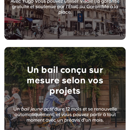
Avec Yugo Vous pouvez utiliser Visale (la garantie
gratuite et soutenue par l'État) ou GarantMe à la
place.
Un bail conçu sur
mesure selon vos
projets
Un
bail jeune actif
dure 12 mois et se renouvelle
automatiquement, et vous pouvez partir à tout
moment avec un préavis d'un mois.