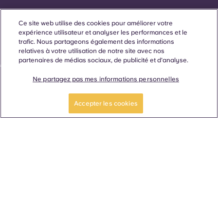
Langue
Lieux
À propos
Informations utiles
Légal
Ce site web utilise des cookies pour améliorer votre
expérience utilisateur et analyser les performances et le
trafic. Nous partageons également des informations
relatives à votre utilisation de notre site avec nos
partenaires de médias sociaux, de publicité et d'analyse.
ñol
Català
Deutsch
Italian
French
Portuguese
Ne partagez pas mes informations personnelles
Accepter les cookies
Contactez-nous
© 2026. Tous droits réservés.
Lorsque des termes désignant un genre spécifique
apparaissent sur ce site web, ils sont destinés à s'appliquer à
tous, sans distinction de genre.