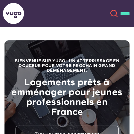
À propos
English (GB)
BIENVENUE SUR YUGO : UN ATTERRISSAGE EN
English (US)
Lieux
DOUCEUR POUR VOTRE PROCHAIN GRAND
DÉMÉNAGEMENT.
Logements prêts à
Chinese
Español
Plus
emménager pour jeunes
Català
Deutsch
professionnels en
France
Italian
French
Compte
Langue
Portuguese