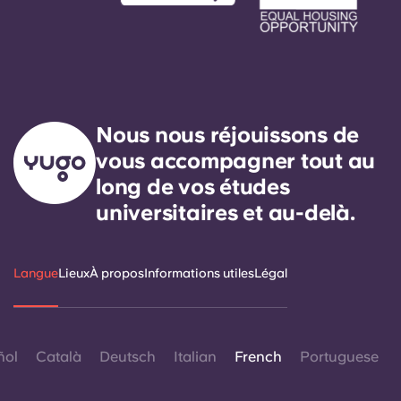
Nous nous réjouissons de
vous accompagner tout au
long de vos études
universitaires et au-delà.
Langue
Lieux
À propos
Informations utiles
Légal
ñol
Català
Deutsch
Italian
French
Portuguese