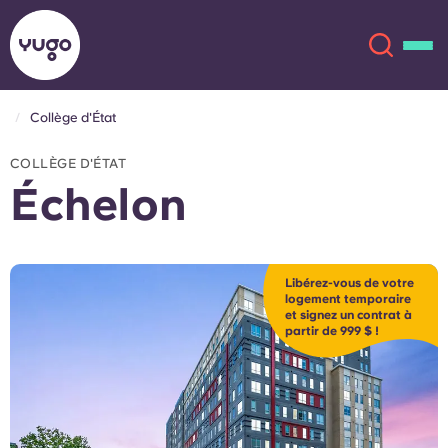
Collège d'État
À propos
English (GB)
COLLÈGE D'ÉTAT
Échelon
English (US)
Lieux
Chinese
Español
Plus
Libérez-vous de votre
logement temporaire
et signez un contrat à
Català
Deutsch
partir de 999 $ !
Italian
French
Compte
Langue
Portuguese