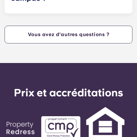
Yugo Echelon at State College propose aux
Nittany Lions des appartements Penn State
idéalement situés à proximité de West College
Avenue et à quelques pas du cœur du campus.
Vous avez d'autres questions ?
Yugo Echelon at State College propose une
résidence pratique et idéalement située qui offre
aux étudiants de Penn State un confort optimal,
leur permettant de vivre dans nos appartements à
State College, en Pennsylvanie, et d'arriver
rapidement en cours !
Prix ​​et accréditations