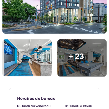
English (GB)
Sélectionnez un pays
Réservez maintenant
Sélectionnez une ville
English (US)
Choisissez une résidence
Chinese
Se connecter
Español
+ 23
Català
Deutsch
Italian
French
Horaires de bureau
Du lundi au vendredi :
de 10h00 à 18h00