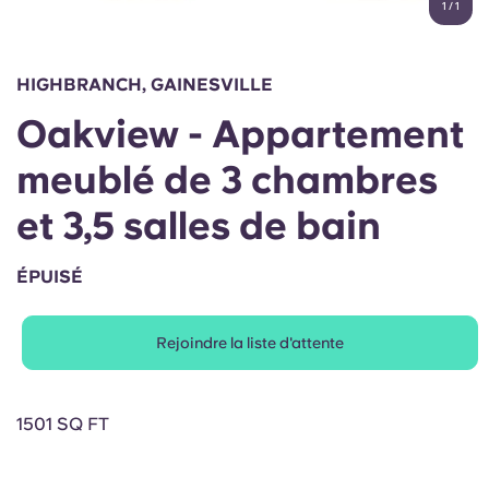
1
/
1
English (GB)
Sélectionnez un pays
Réservez maintenant
Sélectionnez une ville
English (US)
HIGHBRANCH, GAINESVILLE
Choisissez une résidence
Oakview - Appartement
Chinese
Se connecter
meublé de 3 chambres
Español
et 3,5 salles de bain
Català
ÉPUISÉ
Deutsch
Rejoindre la liste d'attente
Italian
1501 SQ FT
French