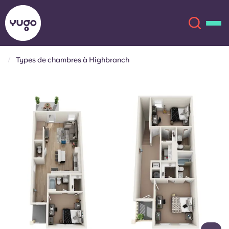
Types de chambres à Highbranch
À propos
English (GB)
English (US)
Lieux
Chinese
Español
Plus
Català
Deutsch
Italian
French
Compte
Langue
Portuguese