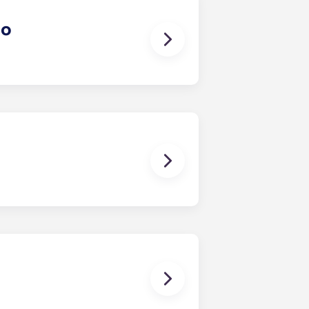
go
ppartements étudiants à proximité
ésidents peuvent rejoindre le
de glaçons, lave-vaisselle,