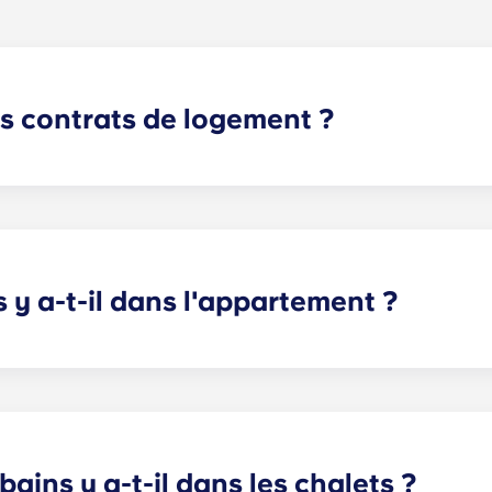
es contrats de logement ?
 de nos clients, nous proposons des contrats de location d
 résidents en proposant une période de contrat s'étendant d'
t renseignement complémentaire.
y a-t-il dans l'appartement ?
se les appartements étudiants de luxe les plus complets de
s différents, comprenant 2, 3, 4, 5 et 6 chambres.
ains y a-t-il dans les chalets ?