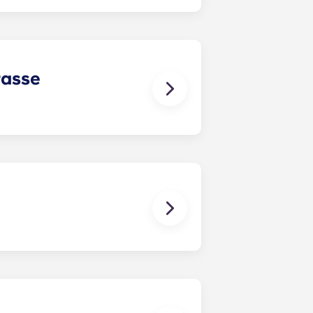
ille, nous proposons des cottages
ces communs et de chaque chambre.
mment un ensemble lit et matelas,
 le lit.
rasse
de. Quel que soit le cottage choisi,
 Certains cottages disposent
é, premier servi, ainsi que des
uverte réservée, des frais
nibilités.