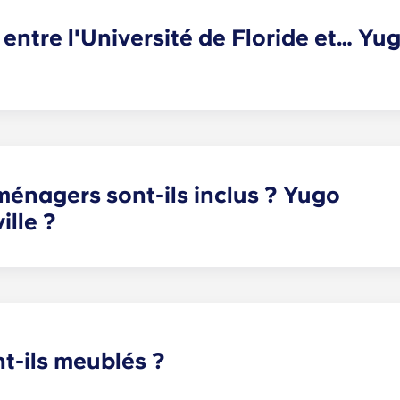
et un espace de travail.
 entre l'Université de Floride et… Yu
nesville bénéficie d'une situation idéale, proposant des a
ues minutes seulement du campus. En voiture ou à vélo, les r
cile de faire plus pratique !
ménagers sont-ils inclus ? Yugo
lle ?
équipé pour votre confort : réfrigérateur avec distributeur 
inge et sèche-linge.
t-ils meublés ?