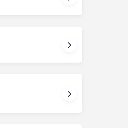
et les mieux équipés du secteur.
ement des toilettes.
proximité de l'Université de
res. Votre loyer mensuel comprend
ces verts et l'accès à toutes les
en Floride, offrant autant
uxe à Gainesville, en Floride. À
tyle resort de Gainesville, un
emise en forme complet, des cabines