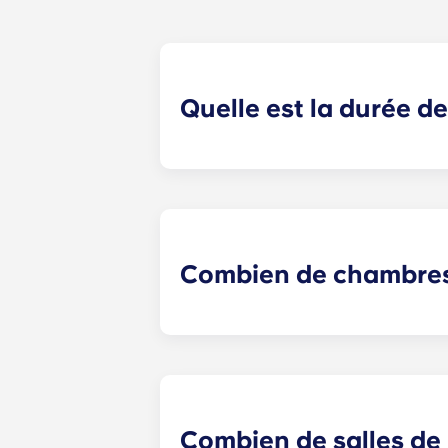
Quelle est la durée d
Pour répondre au mieux aux besoins
maximum la transition pour tous nos
tient à votre disposition pour tou
Combien de chambres 
Yugo Highbranch à Gainesville propo
plans d'étage et options de chambre
Combien de salles de b