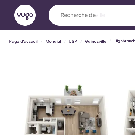
Recherche de
pays
Highbranc
Page d'accueil
Mondial
USA
Gainesville
English (GB)
English (US)
À propos
Lieux
Plus
Portuguese
Yugo x VCARB : À l'avant-ga
nouvelle ère pour le logement
Yugo Le partenariat novateur de [nom de l'ent
VCARB alimente l'innovation, l'ambition et d
inoubliables pour les étudiants.