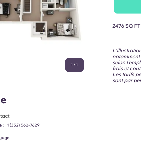
2476 SQ FT
L'illustrati
notamment le
selon l'empl
1
/
1
frais et coû
Les tarifs p
sont par per
ce
tact
e
:
+1 (352) 562-7629
yugo