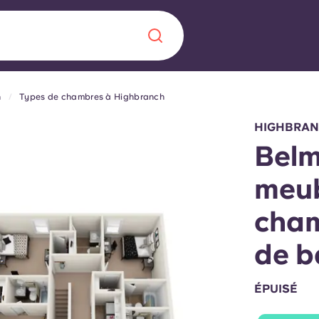
h
Types de chambres à Highbranch
Chinese
Español
Català
HIGHBRAN
Belm
meub
À propos de no
cham
rde d'une
 étudiant
FAQ
de b
reprise] avec
ÉPUISÉ
es moments
Blog