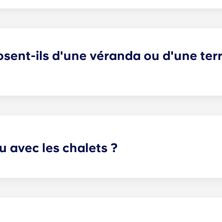
yez tout lorsque vous vivez à Yugo À Highbranch à Gainesv
mule d'ameublement complète inclut le mobilier des espa
n de haute qualité ainsi que des meubles de chambre, nota
une chaise, et une commode ou un meuble de rangement sous
osent-ils d'une véranda ou d'une ter
 plus agréables à Gainesville, près de l'Université de Flori
xtérieur sous forme de patio ou de terrasse (selon le plan).
u avec les chalets ?
e stationnement est offert selon le principe du premier arriv
réservées. Si vous optez pour une place de stationnement co
onc contacter le bureau de location pour connaître les dispo