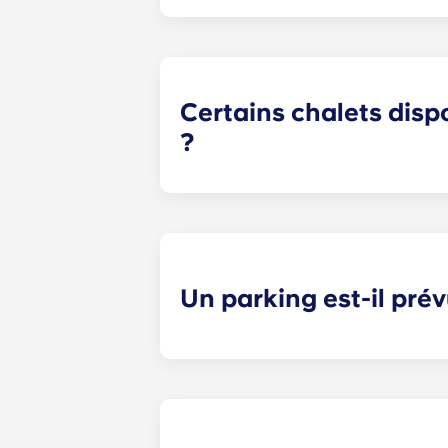
Parce que nous voulons que vous a
meublés et non meublés. Notre for
Elle comprend des meubles de salo
une table de chevet, un bureau et 
Certains chalets disp
?
Vous ne trouverez pas d'appartements
vous profiterez d'un espace de vie e
également d'un porche.
Un parking est-il prév
À Yugo À Highbranch à Gainesville, l
places de stationnement couvertes 
mensuels s'appliqueront ; veuillez d