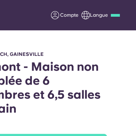
Compte
Langue
Deutsch
Italian
French
Apply Now
CH, GAINESVILLE
ont - Maison non
lée de 6
us
S'associer à Yugo
bres et 6,5 salles
Informations pour les
ain
parents
Entrer en contact