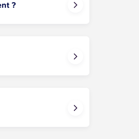
ent ?
ut débit. Chaque logement est
.
accès contrôlé ». Chaque résident
ividuelle lui permettant d'accéder à
 conserve un historique de leur