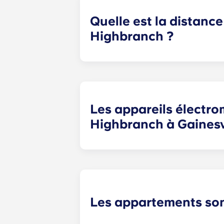
de bronzage, un simulateur de golf 
Quelle est la distance
Highbranch ?
Yugo La résidence Highbranch à Gai
de l'Université de Floride, à quelq
campus en moins de 10 minutes. Diffi
Les appareils électro
Highbranch à Gainesvi
Chaque appartement est entièrement 
cuisinière/four, micro-ondes, lave-l
Les appartements son