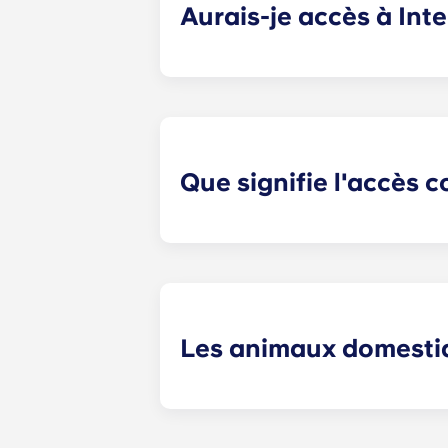
Aurais-je accès à In
Aucun appartement étudiant près de 
équipé pour Internet haut débit et l
Que signifie l'accès c
Yugo Highbranch à Gainesville prop
reçoit un porte-clés électronique, à
son logement et aux équipements de
utilisation et limite l'accès des cl
Les animaux domestiq
Oui. Nos appartements acceptent 