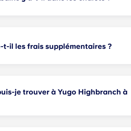
ainesville proposent des appartements étudiants meublés 
e salle de bain, et certaines résidences comprennent égal
-il les frais supplémentaires ?
s besoins en vous proposant des appartements étudiants à 
 incluons de nombreux équipements sans frais supplémentai
ésinsectisation, le ramassage des ordures, l'entretien des espa
ne trouverez aucun autre appartement à louer à Gainesville, 
uis-je trouver à Yugo Highbranch à
ighbranch est réputée pour ses appartements étudiants de l
 de prestations, dont l'une des plus grandes piscines de s
sauna, une salle informatique ultramoderne, un centre de r