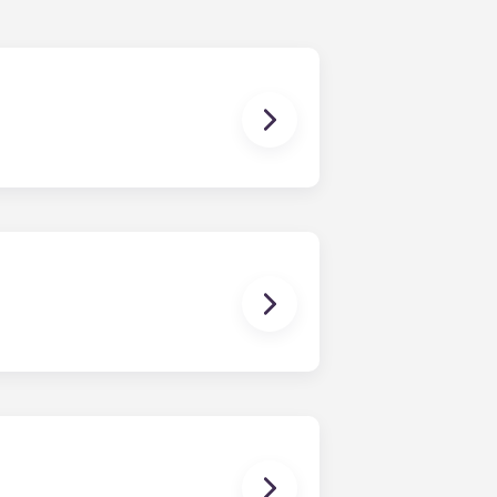
e 12 mois. Nous facilitons au
août à fin juillet. Notre bureau se
 Gainesville, en Floride, avec 19