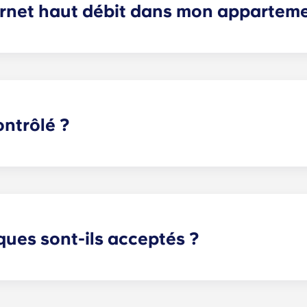
ternet haut débit dans mon appartem
l'Université de Floride ne serait complet sans Internet ha
e câble, et ces services sont inclus dans votre loyer mensuel
ontrôlé ?
ose un système de clés électroniques, également appelé « 
 l'instar des hôtels où chaque résident dispose d'une clé ind
 la résidence. Ce système empêche la duplication des clés,
és de maintenance aux seules plages horaires prévues.
ues sont-ils acceptés ?
les animaux domestiques.