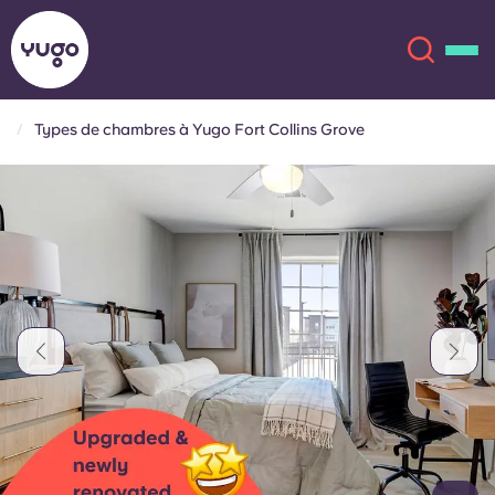
Types de chambres à Yugo Fort Collins Grove
À propos
English (GB)
English (US)
Lieux
Chinese
Español
Plus
Català
Deutsch
Italian
French
Compte
Langue
Portuguese