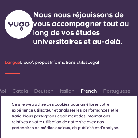
Nous nous réjouissons de
vous accompagner tout au
long de vos études
universitaires et au-delà.
Langue
Lieux
À propos
Informations utiles
Légal
ñol
Català
Deutsch
Italian
French
Portuguese
Ce site web utilise des cookies pour améliorer votre
expérience utilisateur et analyser les performances et le
trafic. Nous partageons également des informations
relatives à votre utilisation de notre site avec nos
partenaires de médias sociaux, de publicité et d'analyse.
Contactez-nous