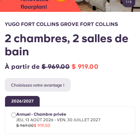
1
/
6
English (GB)
Sélectionnez un pays
Réservez maintenant
Sélectionnez une ville
English (US)
YUGO FORT COLLINS GROVE FORT COLLINS
Choisissez une résidence
2 chambres, 2 salles de
Chinese
Se connecter
bain
Español
À partir de
$ 969.00
$ 919.00
Català
Choisissez votre avantage !
Deutsch
2026/2027
Italian
Annuel - Chambre privée
JEU, 13 AOÛT 2026 - VEN, 30 JUILLET 2027
French
$ 969.00
$ 919.00