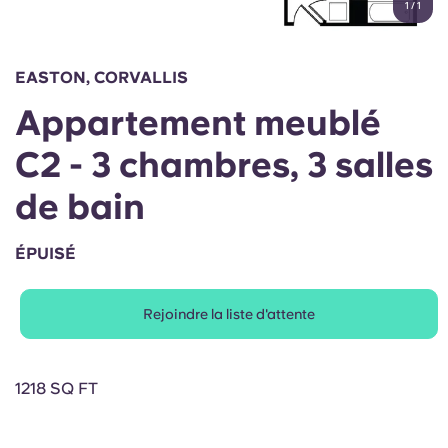
1
/
1
English (GB)
Sélectionnez un pays
Réservez maintenant
Sélectionnez une ville
English (US)
EASTON, CORVALLIS
Choisissez une résidence
Appartement meublé
Chinese
Se connecter
C2 - 3 chambres, 3 salles
Español
de bain
Català
ÉPUISÉ
Deutsch
Rejoindre la liste d'attente
Italian
1218 SQ FT
French