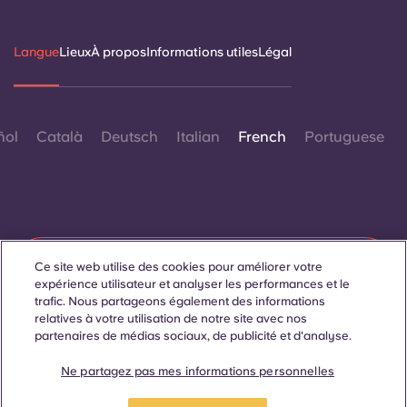
Langue
Lieux
À propos
Informations utiles
Légal
ñol
Català
Deutsch
Italian
French
Portuguese
Contactez-nous
Ce site web utilise des cookies pour améliorer votre
expérience utilisateur et analyser les performances et le
trafic. Nous partageons également des informations
relatives à votre utilisation de notre site avec nos
partenaires de médias sociaux, de publicité et d'analyse.
© 2026. Tous droits réservés.
Lorsque des termes désignant un genre spécifique
apparaissent sur ce site web, ils sont destinés à s'appliquer à
Ne partagez pas mes informations personnelles
tous, sans distinction de genre.