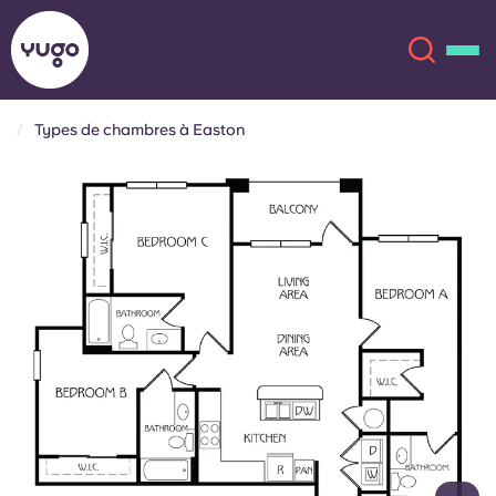
Types de chambres à Easton
À propos
English (GB)
English (US)
Lieux
Chinese
Español
Plus
Català
Deutsch
Italian
French
Compte
Langue
Portuguese