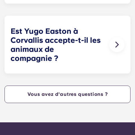
Nous proposons un lit queen size aux résidents
qui choisissent nos cottages entièrement meublés
et un lit double XL à ceux qui choisissent nos
appartements entièrement meublés.
Est Yugo Easton à
Corvallis accepte-t-il les
animaux de
compagnie ?
Oui ! Contactez-nous Yugo Rendez-vous à
Easton à Corvallis aujourd'hui pour en savoir plus
sur notre politique concernant les animaux de
compagnie !
Vous avez d'autres questions ?