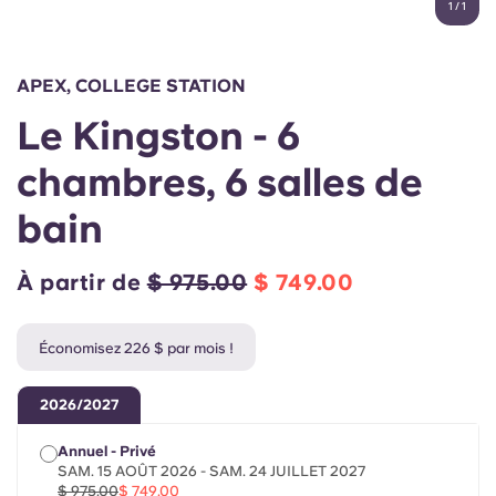
1
/
1
English (GB)
Sélectionnez un pays
Réservez maintenant
Sélectionnez une ville
English (US)
APEX, COLLEGE STATION
Choisissez une résidence
Le Kingston - 6
Chinese
Se connecter
chambres, 6 salles de
Español
bain
Català
À partir de
$ 975.00
$ 749.00
Deutsch
Économisez 226 $ par mois !
Italian
2026/2027
French
Annuel - Privé
SAM. 15 AOÛT 2026 - SAM. 24 JUILLET 2027
$ 975.00
$ 749.00