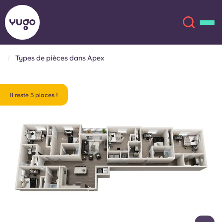
Types de pièces dans Apex
À propos
English (GB)
Il reste 5 places !
English (US)
Lieux
Chinese
Español
Plus
Català
Deutsch
Italian
French
Compte
Langue
Portuguese