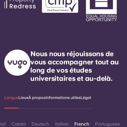
Nous nous réjouissons de
vous accompagner tout au
long de vos études
universitaires et au-delà.
Langue
Lieux
À propos
Informations utiles
Légal
ñol
Català
Deutsch
Italian
French
Portuguese