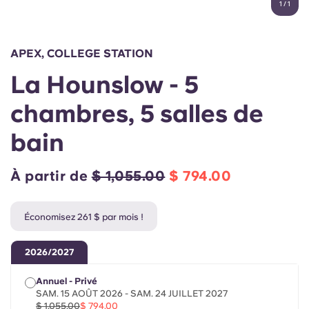
1
/
1
English (GB)
Sélectionnez un pays
Réservez maintenant
Sélectionnez une ville
English (US)
APEX, COLLEGE STATION
Choisissez une résidence
La Hounslow - 5
Chinese
Se connecter
chambres, 5 salles de
Español
bain
Català
À partir de
$ 1,055.00
$ 794.00
Deutsch
Économisez 261 $ par mois !
Italian
2026/2027
French
Annuel - Privé
SAM. 15 AOÛT 2026 - SAM. 24 JUILLET 2027
$ 1,055.00
$ 794.00