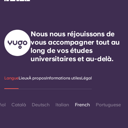
Nous nous réjouissons de
vous accompagner tout au
long de vos études
universitaires et au-delà.
Langue
Lieux
À propos
Informations utiles
Légal
ñol
Català
Deutsch
Italian
French
Portuguese