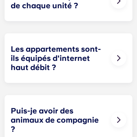
de chaque unité ?
Tous nos appartements disposent de chambres
spacieuses et privatives ainsi que d'espaces
communs ouverts. La superficie exacte varie
selon le plan choisi.
Les appartements sont-
ils équipés d'internet
haut débit ?
Oui, les appartements sont câblés pour l'Internet
haut débit avec Wi-Fi — chaque logement est
également équipé du câble.
Puis-je avoir des
animaux de compagnie
?