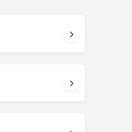
sure, un téléviseur ROKU à écran
rminant en juillet.