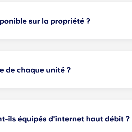
sponible sur la propriété ?
place dans notre parking souterrain (dans la limite des pla
e fois qu'ils en ont besoin.
ie de chaque unité ?
e chambres spacieuses et privatives ainsi que d'espaces c
-ils équipés d'internet haut débit ?