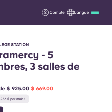
Compte
Langue
Deutsch
Italian
French
Apply Now
LEGE STATION
ramercy - 5
bres, 3 salles de
us
S'associer à Yugo
Informations pour les
 de
$ 925.00
$ 669.00
parents
256 $ par mois !
Entrer en contact