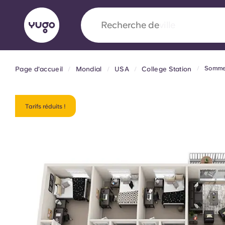
Recherche de
pays
Somme
Page d'accueil
Mondial
USA
College Station
English (GB)
English (US)
À propos
Lieux
Plus
Portuguese
Tarifs réduits !
Yugo x VCARB : À l'avant-ga
nouvelle ère pour le logement
Yugo Le partenariat novateur de [nom de l'ent
VCARB alimente l'innovation, l'ambition et d
inoubliables pour les étudiants.