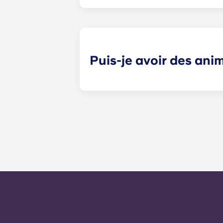
Oui, les appartements sont câblés 
Puis-je avoir des an
Oui, nos appartements acceptent les
peuvent s'appliquer. Contactez l'éq