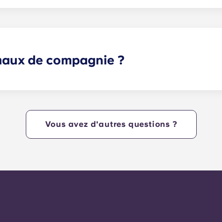
pour l'Internet haut débit avec Wi-Fi — chaque logement es
imaux de compagnie ?
 animaux de compagnie. Veuillez noter que certaines races 
uipe de la résidence pour plus d'informations.
Vous avez d'autres questions ?