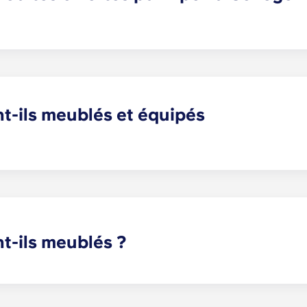
quipements dignes d'un spa, notamment une piscine à débor
s ultramoderne avec studio cardio et salle de musculation ; 
atuit ; un salon VIP intérieur/extérieur ; une cour avec hama
e informatique avec salons d'étude privés ; un parking en gar
t-ils meublés et équipés
à College Station est entièrement meublé et équipé d'appa
igérateur, un lave-vaisselle, une cuisinière/four, un micro
t-ils meublés ?
ièrement meublé ! Votre appartement comprendra des meub