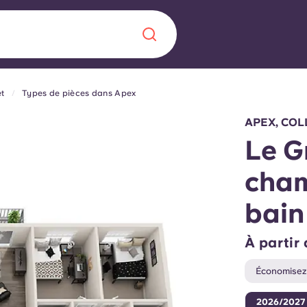
t
Types de pièces dans Apex
Chinese
Español
Català
APEX, COL
Le G
cham
À propos de no
bain
rde d'une
 étudiant
FAQ
À partir
reprise] avec
Économisez 
es moments
Blog
2026/2027