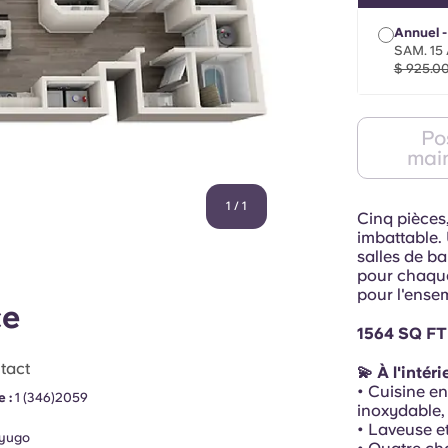
Annuel -
SAM. 15
$ 925.0
Po
mai
1
/
1
Cinq pièces,
imbattable.
salles de b
pour chaque
pour l'ense
ce
1564 SQ FT
tact
💫 À l'intér
• Cuisine en
 :
1 (346)2059
inoxydable, 
• Laveuse e
yugo