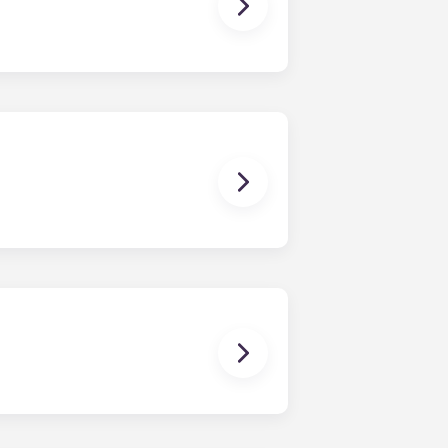
dement sur le toit de style resort
un simulateur de golf de qualité PGA
cs et foyer ; une table de ping-pong
age ; et un service d'entretien et
reils électroménagers standard en
-ondes et une laveuse et sécheuse
les de salon et de chambre, ainsi