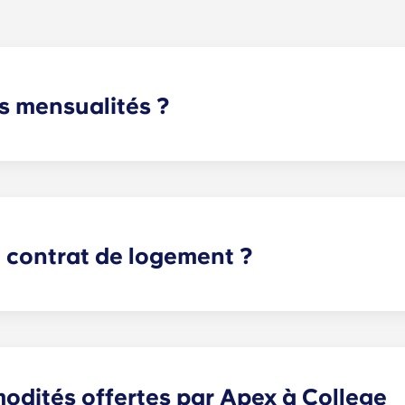
 mensualités ?
rnet haut débit, le câble, des ensembles de meubles sur me
ordures et l'accès aux commodités de notre propriété.
u contrat de logement ?
nt 12 versements mensuels égaux, débutant en août et se te
odités offertes par Apex à College