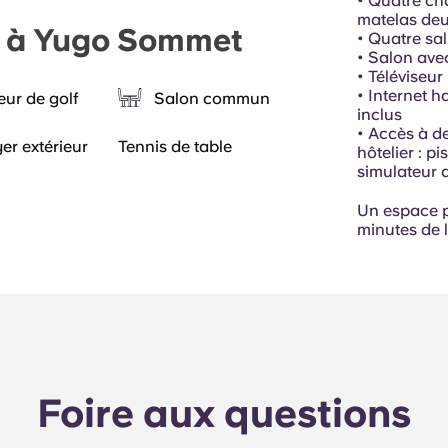
• Quatre ch
matelas deu
le à Yugo Sommet
• Quatre sal
• Salon ave
• Téléviseu
• Internet h
eur de golf
Salon commun
inclus
• Accès à d
er extérieur
Tennis de table
hôtelier : pi
simulateur d
Un espace po
minutes de 
Foire aux questions