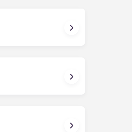
services d'eau, le mobilier élégant,
ns les chambres, nous fournissons
nous mettons à votre disposition un