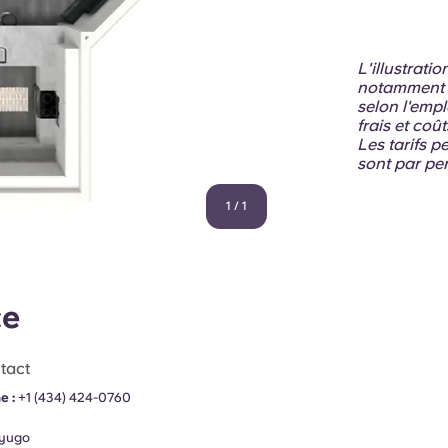
L'illustrati
notamment le
selon l'empl
frais et coû
Les tarifs p
sont par per
1
/
1
ce
tact
e :
+1 (434) 424-0760
yugo