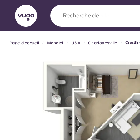
Recherche de
ville
Crestlin
Page d'accueil
Mondial
USA
Charlottesville
English (GB)
English (US)
À propos
Lieux
Plus
Portuguese
Yugo x VCARB : À l'avant-ga
nouvelle ère pour le logement
Yugo Le partenariat novateur de [nom de l'ent
VCARB alimente l'innovation, l'ambition et d
inoubliables pour les étudiants.