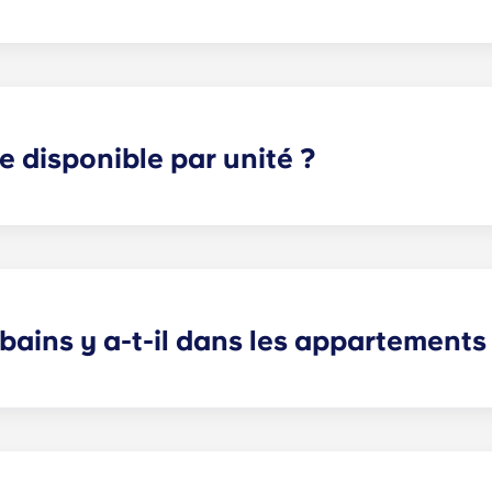
lement d'un an. Pour toute demande particulière, n'hésitez 
ie disponible par unité ?
tudiant un espace de rangement suffisant et une bonne int
 dépendront de la configuration et du nombre de chambres 
bains y a-t-il dans les appartements
logement dépendra de son agencement. Nous proposons de