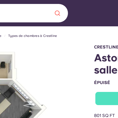
e
Types de chambres à Crestline
Chinese
Español
Català
CRESTLIN
Asto
sall
À propos de no
rde d'une
ÉPUISÉ
 étudiant
FAQ
reprise] avec
es moments
Blog
801 SQ FT