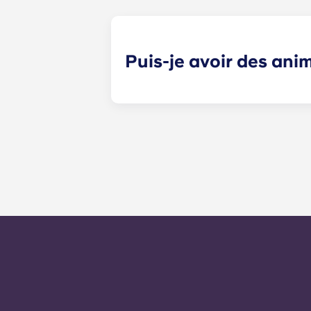
pour améliorer votre souplesse ou t
Puis-je avoir des an
Oui. Nos appartements acceptent 