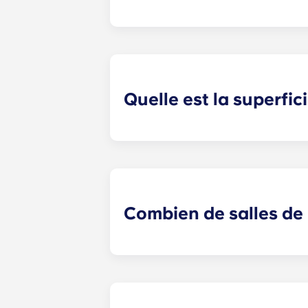
À Crestline, la location est généra
rencontrer !
Quelle est la superfic
Yugo Crestline garantit à chaque é
Cependant, les dimensions exactes
Combien de salles de 
Le nombre de chambres de votre 
quatre chambres.