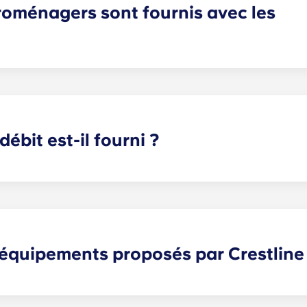
roménagers sont fournis avec les
rlottesville sont entièrement équipés pour vous permettre 
o-ondes et four. Chaque logement comprend également un lav
ébit est-il fourni ?
r tout : regarder des séries et des films en streaming, faire 
e tenir au courant de l’actualité. C’est pourquoi nous fourn
 équipements proposés par Crestline
 près de l'Université de Virginie, offrent de nombreux servi
ats dans nos boutiques sur place, détendez-vous au bord de 