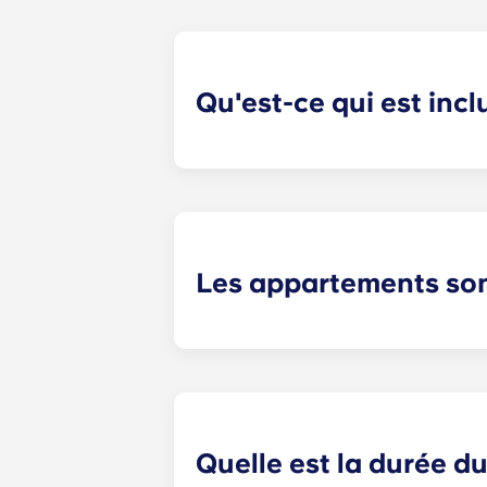
Qu'est-ce qui est inc
Pour votre commodité, les paiements 
les téléviseurs à écran plat, la lutte
Les appartements son
Lorsque vous emménagez Yugo À Cre
généralement un lit, un bureau avec
canapé, une table basse, une télévi
Quelle est la durée d