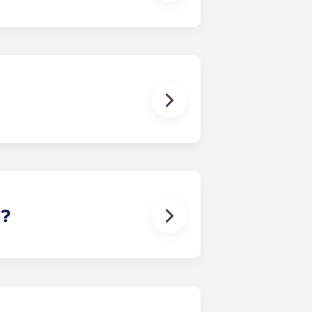
pas à nous appeler ou à venir nous
imité dans son appartement.
choisis.
 ?
s appartements d'une chambre à