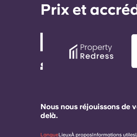
Prix ​​et accr
Nous nous réjouissons de v
delà.
Langue
Lieux
À propos
Informations utiles