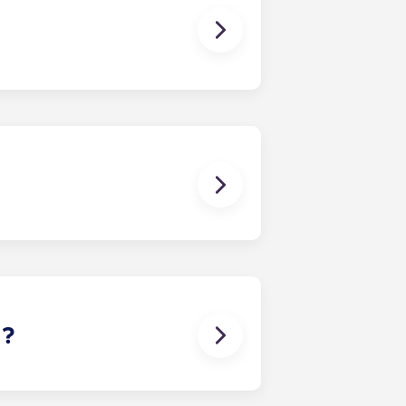
de préparer de délicieux repas :
e-linge et un sèche-linge.
des recherches pour leurs travaux,
issons un accès Internet haut débit à
 ?
ces pour vous garantir une
la piscine, suivez un cours de yoga