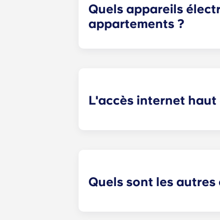
Quels appareils élect
appartements ?
Nos appartements hors campus à Cha
réfrigérateur, lave-vaisselle, micr
L'accès internet haut d
Les étudiants utilisent Internet pou
publier sur les réseaux sociaux et s
chaque appartement.
Quels sont les autres
Ces appartements à Charlottesville,
expérience réussie. Faites vos ach