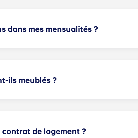
lus dans mes mensualités ?
échelonnés couvrent l'Internet haute vitesse, le câble, les 
 antiparasitaire et l'utilisation de nos équipements de luxe.
t-ils meublés ?
stline, à Charlottesville, vos meubles vous attendent. Da
 chaise et une table de chevet. Pour le salon et la cuisine, 
sion et des appareils électroménagers en acier inoxydable.
u contrat de logement ?