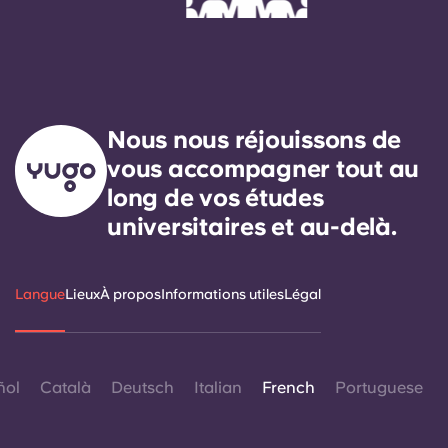
Nous nous réjouissons de
vous accompagner tout au
long de vos études
universitaires et au-delà.
Langue
Lieux
À propos
Informations utiles
Légal
ñol
Català
Deutsch
Italian
French
Portuguese