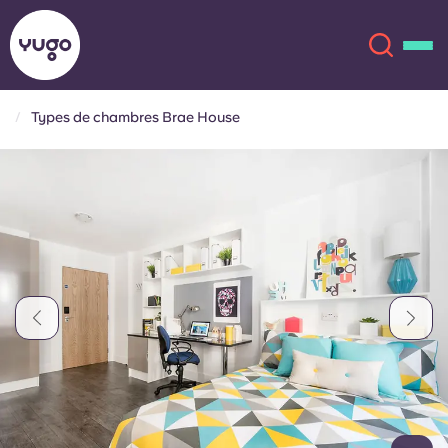
Types de chambres Brae House
À propos
English (GB)
English (US)
Lieux
Chinese
Español
Plus
Català
Deutsch
Italian
French
Compte
Langue
Portuguese