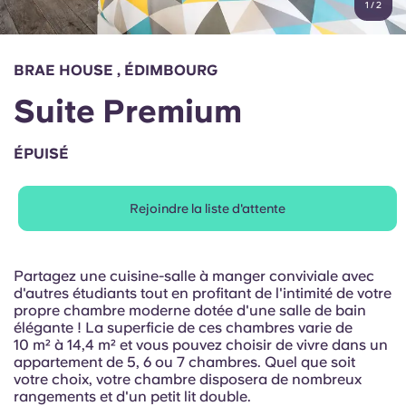
1
/
2
English (GB)
Sélectionnez un pays
Réservez maintenant
Sélectionnez une ville
English (US)
BRAE HOUSE , ÉDIMBOURG
Choisissez une résidence
Suite Premium
Chinese
Se connecter
ÉPUISÉ
Español
Rejoindre la liste d'attente
Català
Deutsch
Partagez une cuisine-salle à manger conviviale avec
d'autres étudiants tout en profitant de l'intimité de votre
propre chambre moderne dotée d'une salle de bain
Italian
élégante ! La superficie de ces chambres varie de
10 m² à 14,4 m² et vous pouvez choisir de vivre dans un
appartement de 5, 6 ou 7 chambres. Quel que soit
French
votre choix, votre chambre disposera de nombreux
rangements et d'un petit lit double.