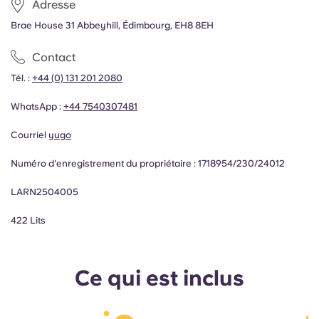
Adresse
Brae House 31 Abbeyhill, Édimbourg, EH8 8EH
Contact
Tél. :
+44 (0) 131 201 2080
WhatsApp :
+44
7540307481
Courriel
yugo
Numéro d'enregistrement du propriétaire :
1718954/230/24012
LARN2504005
422 Lits
Ce qui est inclus