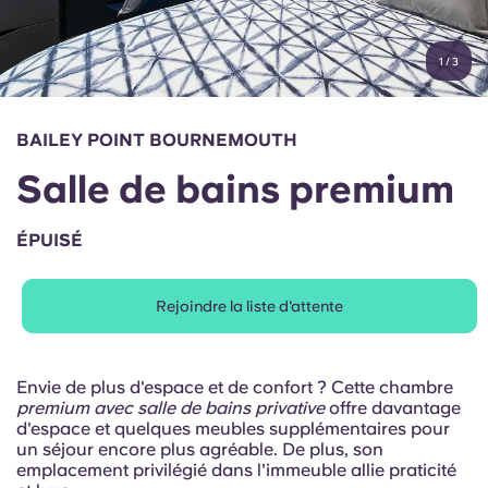
Compte
Langue
Portuguese
1
/
3
English (GB)
Sélectionnez un pays
Réservez maintenant
Sélectionnez une ville
English (US)
BAILEY POINT BOURNEMOUTH
Choisissez une résidence
Salle de bains premium
Chinese
Se connecter
ÉPUISÉ
Español
Rejoindre la liste d'attente
Català
Deutsch
Envie de plus d'espace et de confort ? Cette chambre
premium avec salle de bains privative
offre davantage
d'espace et quelques meubles supplémentaires pour
Italian
un séjour encore plus agréable. De plus, son
emplacement privilégié dans l'immeuble allie praticité