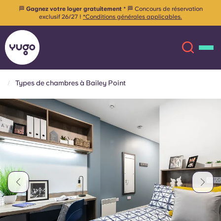
🏁
Gagnez votre loyer gratuitement
* 🏁 Concours de réservation
exclusif 26/27 !
*Conditions générales applicables.
Types de chambres à Bailey Point
À propos
English (GB)
English (US)
Lieux
Chinese
Español
Plus
Català
Deutsch
Italian
French