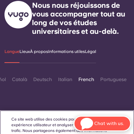
Nous nous réjouissons de
vous accompagner tout au
long de vos études
universitaires et au-delà.
Langue
Lieux
À propos
Informations utiles
Légal
ñol
Català
Deutsch
Italian
French
Portuguese
Ce site web utilise des cookies pour améliorer votre
Contactez-nous
Chat with us.
expérience utilisateur et analyser les performances et le
trafic. Nous partageons également des informations