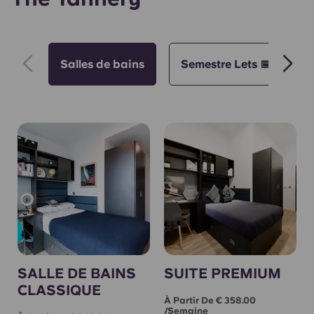
Salles de bains
Semestre Lets 📅
S
SALLE DE BAINS
SUITE PREMIUM
CLASSIQUE
À Partir De € 358.00
/semaine