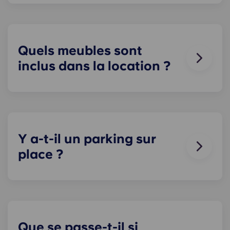
loyer ; vous n'avez donc pas à vous soucier du
paiement de vos factures. Le détail des prix est
disponible dans le tableau des tarifs.
Quels meubles sont
inclus dans la location ?
Tous nos appartements sont entièrement meublés
! Dans votre chambre, vous trouverez un lit, un
matelas, un bureau et des rangements pour vos
vêtements et effets personnels.
Y a-t-il un parking sur
Pendant votre séjour, vous pouvez décorer votre
place ?
appartement comme bon vous semble, à
condition de le remettre dans l'état où il était
Le stationnement sur place est disponible
lorsque vous avez emménagé !
uniquement à certains endroits. Yugo Le
stationnement est disponible pour les résidents
en Irlande, mais n'est pas garanti. Veuillez
contacter notre équipe sur place pour connaître
Que se passe-t-il si