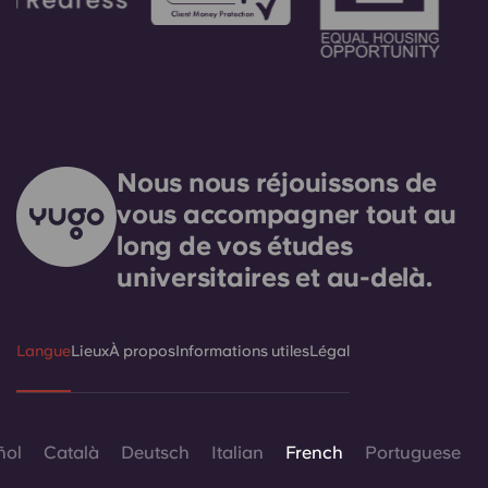
Nous nous réjouissons de
vous accompagner tout au
long de vos études
universitaires et au-delà.
Langue
Lieux
À propos
Informations utiles
Légal
ñol
Català
Deutsch
Italian
French
Portuguese