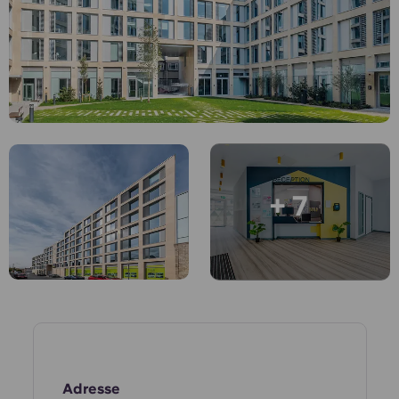
English (GB)
Sélectionnez un pays
Réservez maintenant
Sélectionnez une ville
English (US)
Choisissez une résidence
Chinese
Se connecter
Español
+ 7
Català
Deutsch
Italian
French
Adresse