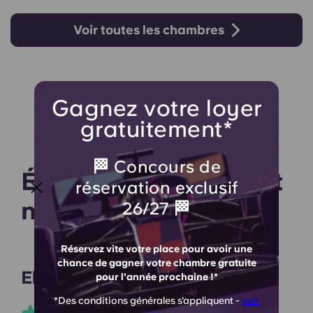
Voir toutes les chambres
Gagnez votre loyer
gratuitement*
🏁 Concours de
Écoutez ce que disent
réservation exclusif
nos résidents
26/27 🏁
Réservez vite votre place pour avoir une
chance de gagner votre chambre gratuite
Elena M
pour l'année prochaine !*
*Des conditions générales s'appliquent -
voir