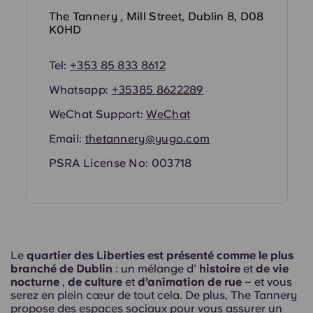
Portuguese
The Tannery , Mill Street, Dublin 8, D08
K0HD
Tel:
+353 85 833 8612
Whatsapp:
+353
85 8622289
WeChat Support:
WeChat
Email:
thetannery@yugo.com
PSRA License No: 003718
Le
quartier des Liberties est présenté comme le plus
branché de Dublin
: un mélange d’
histoire
et
de vie
nocturne
,
de culture
et
d’animation de rue
– et vous
serez en plein cœur de tout cela. De plus, The Tannery
propose des espaces sociaux pour vous assurer un