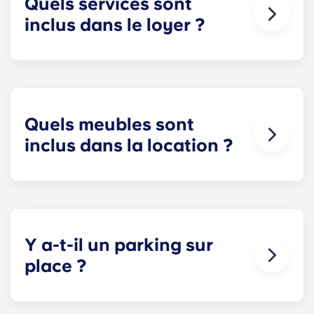
Quels services sont
inclus dans le loyer ?
L'eau, le gaz et l'électricité sont inclus dans votre
loyer ; vous n'avez donc pas à vous soucier du
paiement de vos factures. Le détail des prix est
disponible dans le tableau des tarifs.
Quels meubles sont
inclus dans la location ?
Tous nos appartements sont entièrement meublés
! Dans votre chambre, vous trouverez un lit, un
matelas, un bureau et des rangements pour vos
vêtements et effets personnels.
Y a-t-il un parking sur
Pendant votre séjour, vous pouvez décorer votre
place ?
appartement comme bon vous semble, à
condition de le remettre dans l'état où il était
Le stationnement sur place est disponible
lorsque vous avez emménagé !
uniquement à certains endroits. Yugo Le