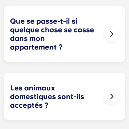
stationnement est disponible pour les résidents
en Irlande, mais n'est pas garanti. Veuillez
contacter notre équipe sur place pour connaître
Que se passe-t-il si
les options de stationnement à proximité.
quelque chose se casse
dans mon
appartement ?
Nous pouvons vous aider. Notre équipe de
maintenance, toujours disponible et à votre
écoute, intervient en cas de problème dans votre
appartement. Contactez-nous par téléphone ou à
la réception, et nous vous assisterons au plus vite.
Les animaux
domestiques sont-ils
acceptés ?
Nous aimons les animaux, mais pour leur bien-
être et par égard pour les autres résidents