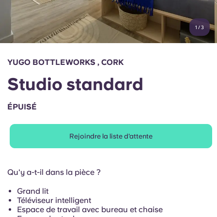
Compte
Langue
Portuguese
1
/
3
English (GB)
Sélectionnez un pays
Réservez maintenant
Sélectionnez une ville
English (US)
YUGO BOTTLEWORKS , CORK
Choisissez une résidence
Studio standard
Chinese
Se connecter
ÉPUISÉ
Español
Rejoindre la liste d'attente
Català
Deutsch
Qu'y a-t-il dans la pièce ?
Grand lit
Italian
Téléviseur intelligent
Espace de travail avec bureau et chaise