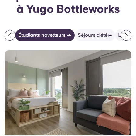
à Yugo Bottleworks
Étudiants navetteurs 🚗
Séjours d'été☀️
La vie 