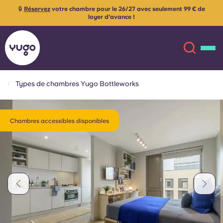
🔒
Réservez
votre chambre pour le 26/27 avec seulement 99 € de
loyer d'avance !
Types de chambres Yugo Bottleworks
À propos
English (GB)
Chambres accessibles disponibles
English (US)
Lieux
Chinese
Español
Plus
Català
Deutsch
Italian
French