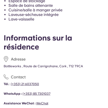
Espace de stockage
French
Salle de bains attenante
Cuisine/salle à manger privée
Laveuse-sécheuse intégrée
Portuguese
Lave-vaisselle
Informations sur la
résidence
Adresse
Bottleworks , Route de Carrigrohane, Cork , T12 T9CA
Contact
Tél.
:
(+353) 21 6037050
WhatsApp :
(+353)
85 7301037
Assistance WeChat :
WeChat