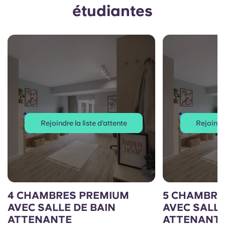
étudiantes
Rejoindre la liste d'attente
Rejoindre
4 CHAMBRES PREMIUM
5 CHAMBRE
AVEC SALLE DE BAIN
AVEC SALLE
ATTENANTE
ATTENANT