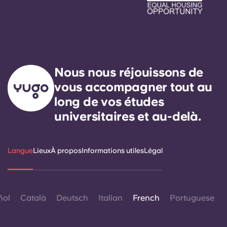
Nous nous réjouissons de
vous accompagner tout au
long de vos études
universitaires et au-delà.
Langue
Lieux
À propos
Informations utiles
Légal
ñol
Català
Deutsch
Italian
French
Portuguese