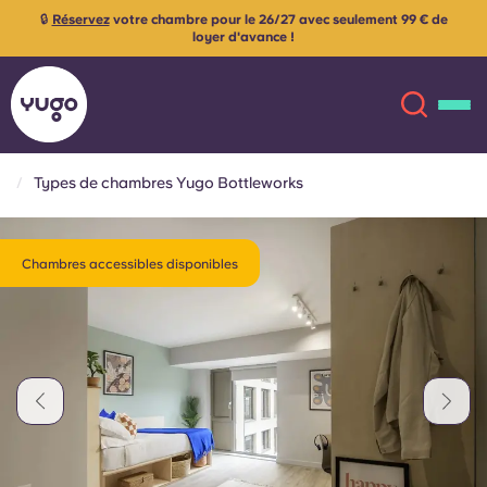
🔒
Réservez
votre chambre pour le 26/27 avec seulement 99 € de
loyer d'avance !
Types de chambres Yugo Bottleworks
À propos
English (GB)
Chambres accessibles disponibles
English (US)
Lieux
Chinese
Español
Plus
Català
Deutsch
Italian
French