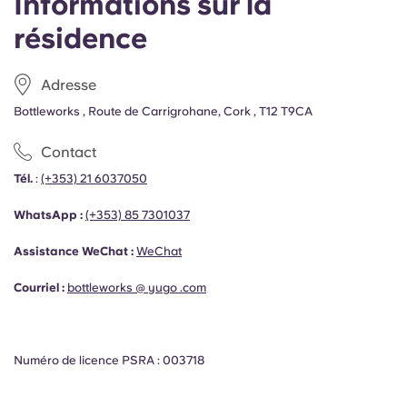
Informations sur la
résidence
Adresse
Bottleworks , Route de Carrigrohane, Cork , T12 T9CA
Contact
Tél.
:
(+353) 21 6037050
WhatsApp :
(+353)
85 7301037
Assistance WeChat :
WeChat
Courriel :
bottleworks @ yugo .com
Numéro de licence PSRA : 003718