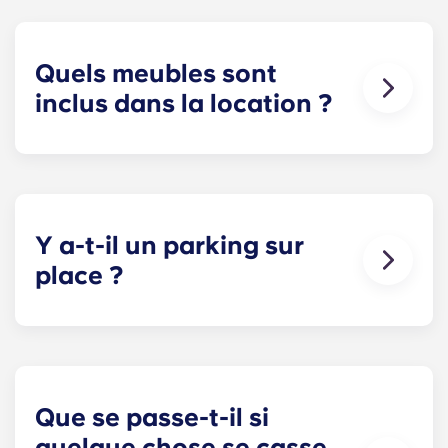
paiement de vos factures. Le détail des prix est
disponible dans le tableau des tarifs.
Quels meubles sont
inclus dans la location ?
Tous nos appartements sont entièrement meublés
! Dans votre chambre, vous trouverez un lit, un
matelas, un bureau et des rangements pour vos
vêtements et effets personnels.
Y a-t-il un parking sur
Pendant votre séjour, vous pouvez décorer votre
place ?
appartement comme bon vous semble, à
condition de le remettre dans l'état où il était
Le stationnement sur place est disponible
lorsque vous avez emménagé !
uniquement à certains endroits. Yugo Le
stationnement est disponible pour les résidents
en Irlande, mais n'est pas garanti. Veuillez
contacter notre équipe sur place pour connaître
Que se passe-t-il si
les options de stationnement à proximité.
quelque chose se casse