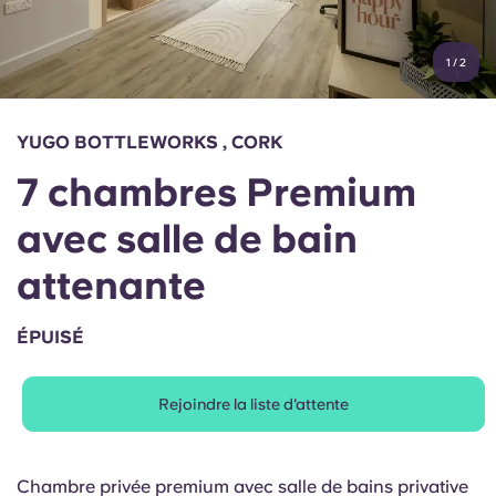
Compte
Langue
Portuguese
1
/
2
English (GB)
Sélectionnez un pays
Réservez maintenant
Sélectionnez une ville
English (US)
YUGO BOTTLEWORKS , CORK
Choisissez une résidence
7 chambres Premium
Chinese
Se connecter
avec salle de bain
Español
attenante
Català
ÉPUISÉ
Deutsch
Rejoindre la liste d'attente
Italian
Chambre privée premium avec salle de bains privative