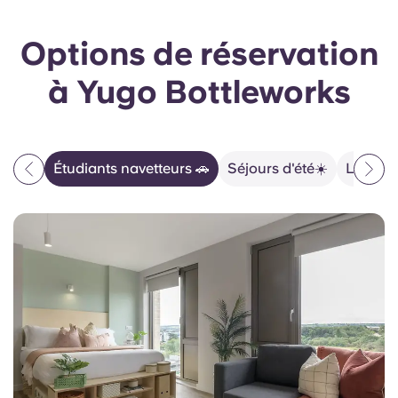
Options de réservation
à Yugo Bottleworks
Étudiants navetteurs 🚗
Séjours d'été☀️
La vie 