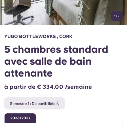
Compte
Langue
Portuguese
1
/
2
English (GB)
Sélectionnez un pays
Réservez maintenant
Sélectionnez une ville
English (US)
YUGO BOTTLEWORKS , CORK
Choisissez une résidence
5 chambres standard
Chinese
Se connecter
avec salle de bain
Español
attenante
Català
à partir de € 334.00 /semaine
Deutsch
Semestre 1 : Disponibilités 🗓️
Italian
2026/2027