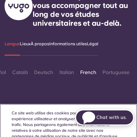
vous accompagner tout au
long de vos études
universitaires et au-delà.
Langue
Lieux
À propos
Informations utiles
Légal
ñol
Català
Deutsch
Italian
French
Portuguese
Ce site web utilise des cookies pour améliorer votre
Contactez-nous
Chat with us.
expérience utilisateur et analyser les performances et le
trafic. Nous partageons également des informations
relatives à votre utilisation de notre site avec nos
partenaires de médias sociaux, de publicité et d'analyse.