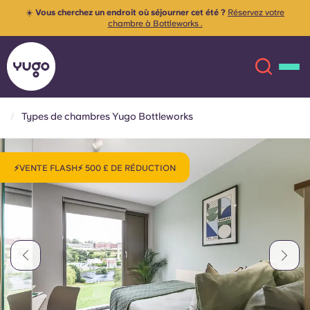
☀️
Vous cherchez un endroit où séjourner cet été ?
Réservez votre
chambre à Bottleworks .
Types de chambres Yugo Bottleworks
À propos
English (GB)
⚡VENTE FLASH⚡ 500 £ DE RÉDUCTION
English (US)
Lieux
Chinese
Español
Plus
Català
Deutsch
Italian
French