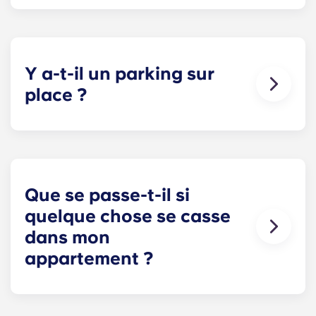
Tous nos appartements sont entièrement meublés
! Dans votre chambre, vous trouverez un lit, un
matelas, un bureau et des rangements pour vos
vêtements et effets personnels.
Y a-t-il un parking sur
Pendant votre séjour, vous pouvez décorer votre
place ?
appartement comme bon vous semble, à
condition de le remettre dans l'état où il était
Le stationnement sur place est disponible
lorsque vous avez emménagé !
uniquement à certains endroits. Yugo Le
stationnement est disponible pour les résidents
en Irlande, mais n'est pas garanti. Veuillez
contacter notre équipe sur place pour connaître
Que se passe-t-il si
les options de stationnement à proximité.
quelque chose se casse
dans mon
appartement ?
Nous pouvons vous aider. Notre équipe de
maintenance, toujours disponible et à votre