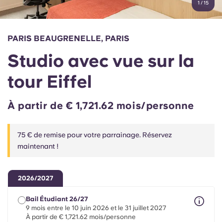
1
/
15
English (GB)
Sélectionnez un pays
Réservez maintenant
Sélectionnez une ville
English (US)
PARIS BEAUGRENELLE, PARIS
Choisissez une résidence
Studio avec vue sur la
Chinese
Se connecter
tour Eiffel
Español
À partir de € 1,721.62 mois/personne
Català
75 € de remise pour votre parrainage. Réservez
Deutsch
maintenant !
Italian
2026/2027
French
Bail Étudiant 26/27
9 mois entre le 10 juin 2026 et le 31 juillet 2027
À partir de € 1,721.62 mois/personne