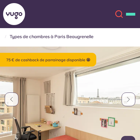
Types de chambres à Paris Beaugrenelle
À propos
English (GB)
75 € de cashback de parrainage disponible 🤩
English (US)
Lieux
Chinese
Español
Plus
Català
Deutsch
Italian
French
Compte
Langue
Portuguese