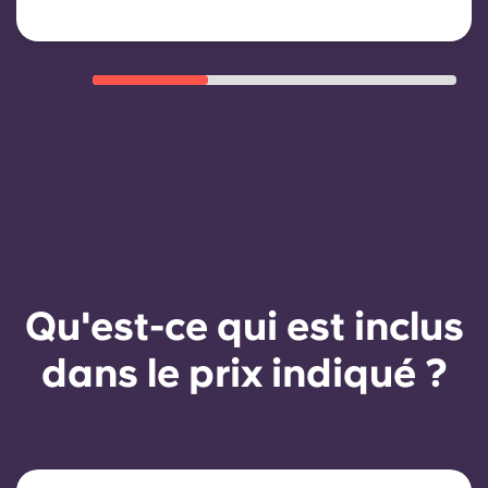
automatique mais peut être proposé
par le biais d'un nouveau contrat,
sous réserve de critères d'éligibilité
tels qu'un historique de paiement
satisfaisant, un comportement
respectueux du règlement et la
disponibilité du logement.
Qu'est-ce qui est inclus
dans le prix indiqué ?