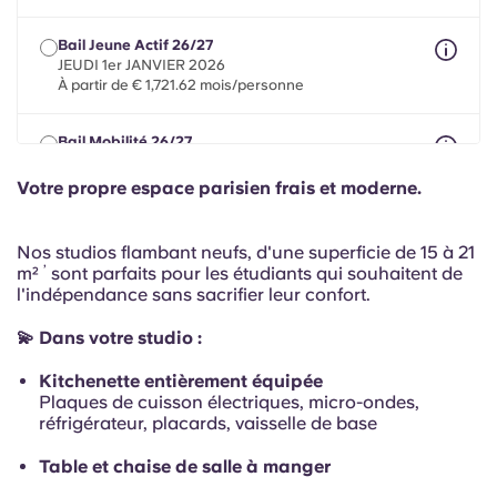
Portuguese
Bail Jeune Actif 26/27
JEUDI 1er JANVIER 2026
À partir de € 1,721.62 mois/personne
Bail Mobilité 26/27
8 mois maximum entre le 1er mai 2026 et le 31 juillet
2027
Votre propre espace parisien frais et moderne.
À partir de € 1,721.62 mois/personne
Nos studios flambant neufs, d'une superficie de 15 à 21
,
m²
sont parfaits pour les étudiants qui souhaitent de
l'indépendance sans sacrifier leur confort.
💫 Dans votre studio :
Kitchenette entièrement équipée
Plaques de cuisson électriques, micro-ondes,
réfrigérateur, placards, vaisselle de base
Table et chaise de salle à manger