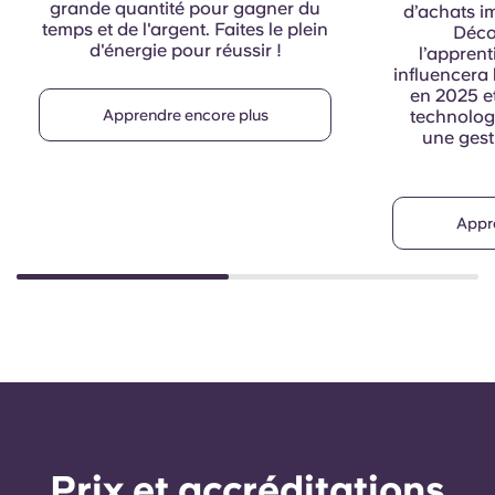
grande quantité pour gagner du
d’achats im
temps et de l'argent. Faites le plein
Déco
d'énergie pour réussir !
l’appren
influencera 
en 2025 et
Apprendre encore plus
technologi
une gest
Appr
Prix ​​et accréditations