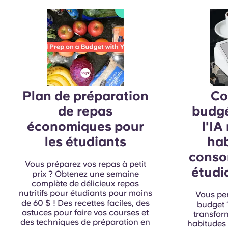
Plan de préparation
Co
de repas
budgé
économiques pour
l'IA
les étudiants
hab
conso
Vous préparez vos repas à petit
étudi
prix ? Obtenez une semaine
complète de délicieux repas
nutritifs pour étudiants pour moins
Vous pen
de 60 $ ! Des recettes faciles, des
budget ?
astuces pour faire vos courses et
transfor
des techniques de préparation en
habitudes 