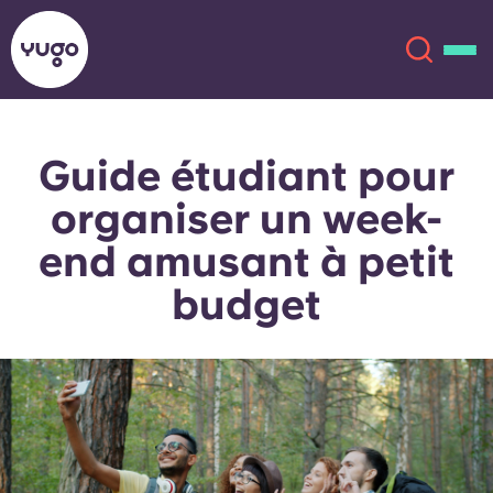
Guide étudiant pour
À propos
English (GB)
organiser un week-
English (US)
Lieux
end amusant à petit
budget
Chinese
Español
Plus
Català
Deutsch
Italian
French
Compte
Langue
Portuguese