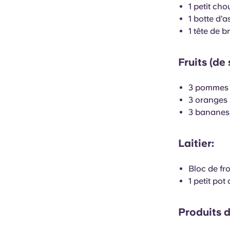
1 petit cho
1 botte d'
1 tête de b
Fruits (de 
3 pommes
3 oranges
3 bananes
Laitier:
Bloc de fr
1 petit pot
Produits d