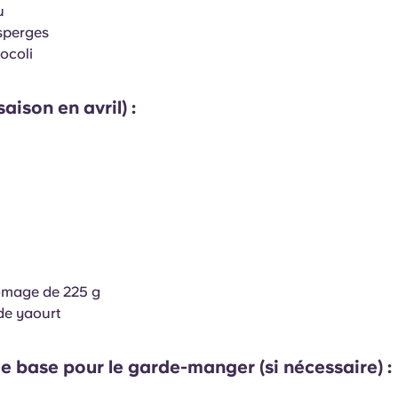
u
asperges
rocoli
saison en avril) :
omage de 225 g
 de yaourt
e base pour le garde-manger (si nécessaire) :