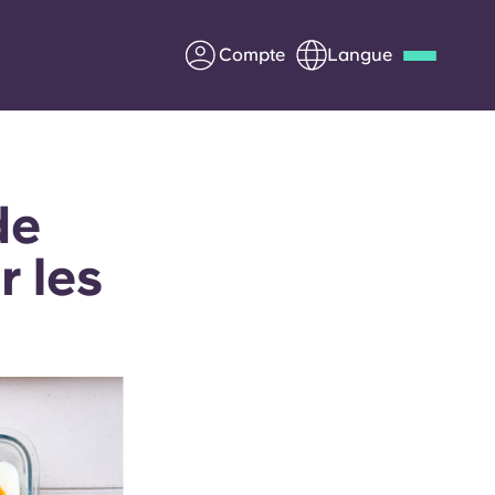
Compte
Langue
Deutsch
Italian
French
Apply Now
de
 les
us
S'associer à Yugo
Informations pour les
parents
Entrer en contact