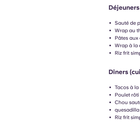
Déjeuners 
Sauté de po
Wrap au th
Pâtes aux 
Wrap à la
Riz frit si
Dîners (cu
Tacos à la
Poulet rôti
Chou sauté
quesadilla
Riz frit si