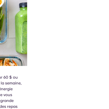
ur 60 $ ou
 la semaine,
énergie
de vous
n grande
 des repas