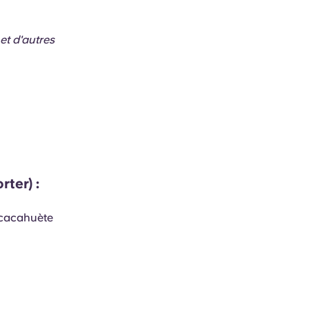
et d'autres
rter) :
e cacahuète