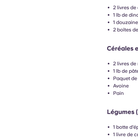
2 livres de
1 lb de di
1 douzain
2 boîtes d
Céréales e
2 livres de 
1 lb de pât
Paquet de 1
Avoine
Pain
Légumes (d
1 botte d'
1 livre de 