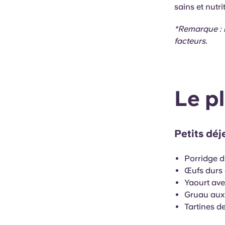
sains et nutri
*Remarque : l
facteurs.
Le p
Petits déj
Porridge d
Œufs durs 
Yaourt av
Gruau aux 
Tartines d