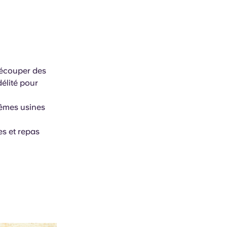
découper des
élité pour
mêmes usines
es et repas