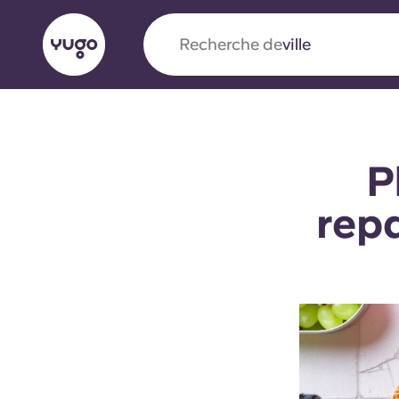
Recherche de
pays
English (GB)
English (US)
À propos
Lieux
Plus
P
Portuguese
rep
Yugo x VCARB : À l'avant-ga
nouvelle ère pour le logement
Yugo Le partenariat novateur de [nom de l'ent
VCARB alimente l'innovation, l'ambition et d
inoubliables pour les étudiants.