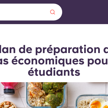
Chinese
Español
Català
lan de préparation 
as économiques pour
étudiants
À propos de no
rde d'une
 étudiant
FAQ
reprise] avec
es moments
Blog