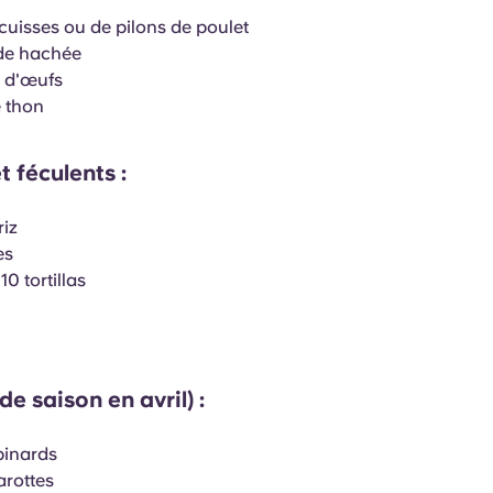
 cuisses ou de pilons de poulet
nde hachée
e d'œufs
e thon
t féculents :
riz
es
0 tortillas
e saison en avril) :
épinards
carottes