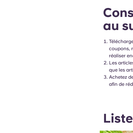
Cons
au s
Télécharge
coupons, r
réaliser e
Les articl
que les art
Achetez de
afin de réd
List