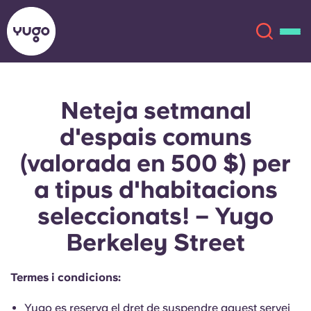
Neteja setmanal
Sobre
English (GB)
d'espais comuns
English (US)
Ubicacions
(valorada en 500 $) per
a tipus d'habitacions
Chinese
Español
Més
seleccionats! – Yugo
Català
Deutsch
Berkeley Street
Italian
French
Termes i condicions:
Compte
Llengua
Portuguese
Yugo es reserva el dret de suspendre aquest servei