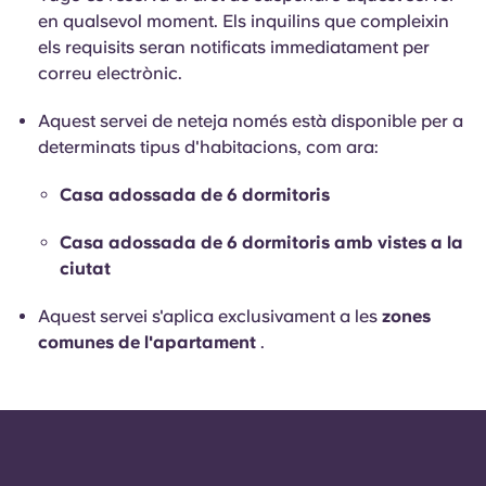
English (GB)
Selecciona un país
en qualsevol moment. Els inquilins que compleixin
Reserva ara
els requisits seran notificats immediatament per
Selecciona una ciutat
English (US)
correu electrònic.
Selecciona una residència
Aquest servei de neteja només està disponible per a
Chinese
determinats tipus d'habitacions, com ara:
Inicia la sessió
Español
Casa adossada de 6 dormitoris
Casa adossada de 6 dormitoris amb vistes a la
Català
ciutat
Deutsch
Aquest servei s'aplica exclusivament a les
zones
comunes de l'apartament
.
Italian
French