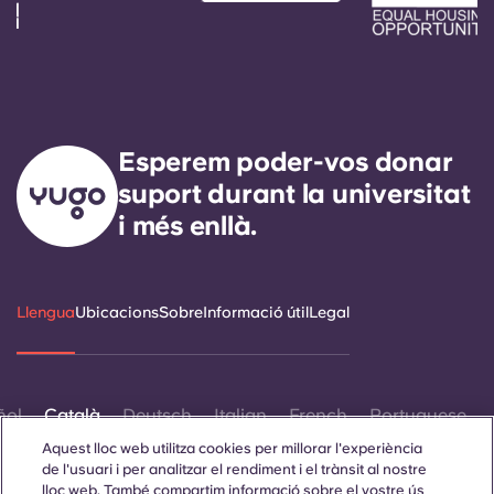
Esperem poder-vos donar
suport durant la universitat
i més enllà.
Llengua
Ubicacions
Sobre
Informació útil
Legal
ñol
Català
Deutsch
Italian
French
Portuguese
Aquest lloc web utilitza cookies per millorar l'experiència
de l'usuari i per analitzar el rendiment i el trànsit al nostre
lloc web. També compartim informació sobre el vostre ús