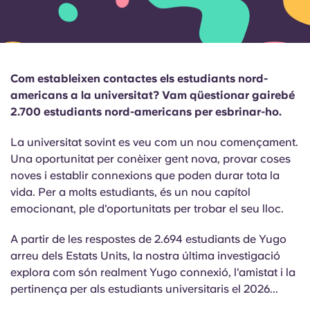
English (GB)
Selecciona un país
Reserva ara
Selecciona una ciutat
English (US)
Selecciona una residència
Com estableixen contactes els estudiants nord-
Chinese
americans a la universitat? Vam qüestionar gairebé
Inicia la sessió
2.700 estudiants nord-americans per esbrinar-ho.
Español
La universitat sovint es veu com un nou començament.
Una oportunitat per conèixer gent nova, provar coses
Català
noves i establir connexions que poden durar tota la
vida. Per a molts estudiants, és un nou capítol
Deutsch
emocionant, ple d'oportunitats per trobar el seu lloc.
A partir de les respostes de 2.694 estudiants de Yugo
Italian
arreu dels Estats Units, la nostra última investigació
explora com
són realment
Yugo connexió, l'amistat i la
French
pertinença
per als estudiants universitaris el 2026...