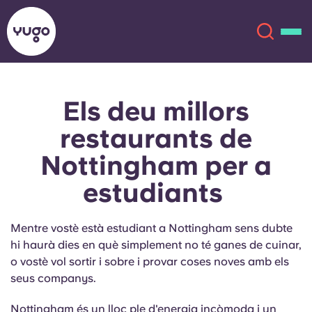
Els deu millors
Sobre
English (GB)
restaurants de
English (US)
Ubicacions
Nottingham per a
estudiants
Chinese
Español
Més
Català
Deutsch
Mentre vostè està estudiant a Nottingham sens dubte
hi haurà dies en què simplement no té ganes de cuinar,
Italian
French
o vostè vol sortir i sobre i provar coses noves amb els
seus companys.
Compte
Llengua
Portuguese
Nottingham és un lloc ple d'energia incòmoda i un