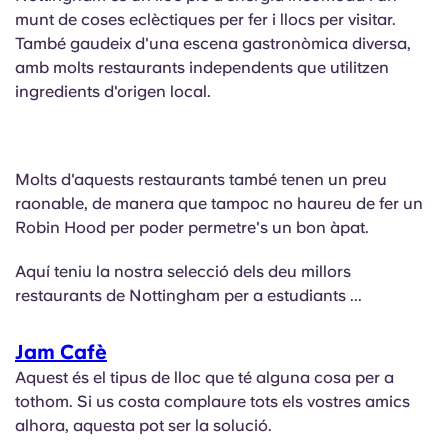
English (GB)
Selecciona un país
munt de coses eclèctiques per fer i llocs per visitar.
Reserva ara
També gaudeix d'una escena gastronòmica diversa,
Selecciona una ciutat
English (US)
amb molts restaurants independents que utilitzen
ingredients d'origen local.
Selecciona una residència
Chinese
Inicia la sessió
Español
Molts d'aquests restaurants també tenen un preu
raonable, de manera que tampoc no haureu de fer un
Robin Hood per poder permetre's un bon àpat.
Català
Aquí teniu la nostra selecció dels deu millors
Deutsch
restaurants de Nottingham per a estudiants ...
Italian
Jam Cafè
Aquest és el tipus de lloc que té alguna cosa per a
tothom. Si us costa complaure tots els vostres amics
French
alhora, aquesta pot ser la solució.