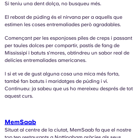
Si teniu una dent dolça, no busqueu més.
El rebost de púding és el nirvana per a aquells que
estimen les coses entremaliades però agradables.
Començant per les esponjoses piles de creps i passant
per taules dolces per compartir, pastís de fang de
Mississipí i batuts s'mores, obtindreu un sabor real de
delícies entremaliades americanes.
I si et ve de gust alguna cosa una mica més forta,
també fan batuts i maridatges de púding i vi.
Continueu: ja sabeu que us ho mereixeu després de tot
aquest curs.
MemSaab
Situat al centre de la ciutat, MemSaab fa que el nostre
top ten restaurants a Nottingham gràcies als seus