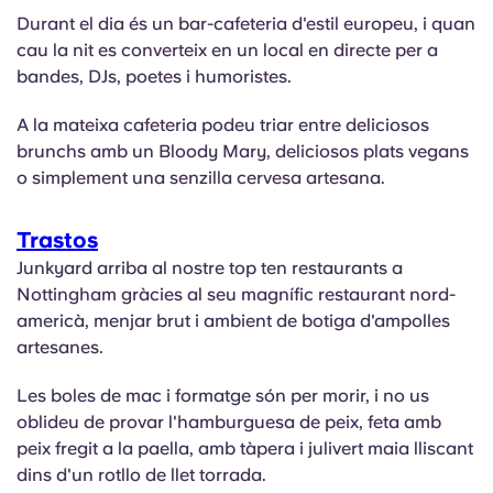
Portuguese
Durant el dia és un bar-cafeteria d'estil europeu, i quan
cau la nit es converteix en un local en directe per a
bandes, DJs, poetes i humoristes.
A la mateixa cafeteria podeu triar entre deliciosos
brunchs amb un Bloody Mary, deliciosos plats vegans
o simplement una senzilla cervesa artesana.
Trastos
Junkyard arriba al nostre top ten restaurants a
Nottingham gràcies al seu magnífic restaurant nord-
americà, menjar brut i ambient de botiga d'ampolles
artesanes.
Les boles de mac i formatge són per morir, i no us
oblideu de provar l'hamburguesa de peix, feta amb
peix fregit a la paella, amb tàpera i julivert maia lliscant
dins d'un rotllo de llet torrada.