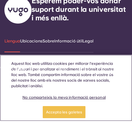
Esperem poder-vos donar
suport durant la universitat
i més enllà.
Llengua
Ubicacions
Sobre
Informació útil
Legal
Aquest lloc web utilitza cookies per millorar l'experiència
ñol
Català
Deutsch
Italian
French
Portuguese
de l'usuari i per analitzar el rendiment i el trànsit al nostre
lloc web. També compartim informació sobre el vostre ús
del nostre lloc amb els nostres socis de xarxes socials,
publicitat i anàlisi.
No comparteixis la meva informació personal
Contacta amb nosaltres
Accepta les galetes