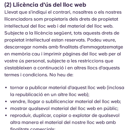
English (GB)
Selecciona un país
(2) Llicència d'ús del lloc web
Reserva ara
Llevat que s'indiqui el contrari, nosaltres o els nostres
Selecciona una ciutat
llicenciadors som propietaris dels drets de propietat
English (US)
intel·lectual del lloc web i del material del lloc web.
Selecciona una residència
Subjecte a la llicència següent, tots aquests drets de
Chinese
propietat intel·lectual estan reservats. Podeu veure,
Inicia la sessió
descarregar només amb finalitats d'emmagatzematge
Español
en memòria cau i imprimir pàgines del lloc web per al
vostre ús personal, subjecte a les restriccions que
s'estableixen a continuació i en altres llocs d'aquests
Català
termes i condicions. No heu de:
Deutsch
tornar a publicar material d'aquest lloc web (inclosa
la republicació en un altre lloc web);
Italian
vendre, llogar o subllicenciar material del lloc web;
mostrar qualsevol material del lloc web en públic;
reproduir, duplicar, copiar o explotar de qualsevol
French
altra manera el material del nostre lloc web amb
finalitats comercials;