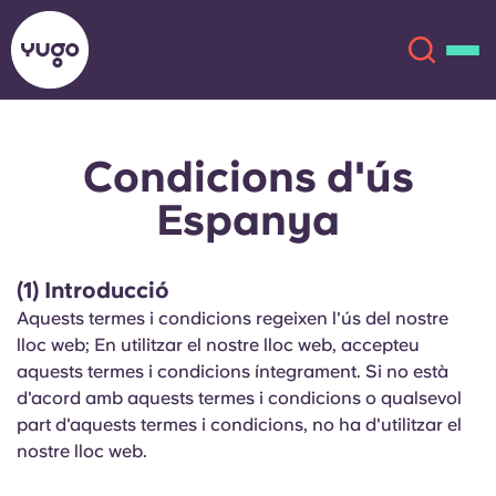
Condicions d'ús
Sobre
English (GB)
Espanya
English (US)
Ubicacions
(1) Introducció
Chinese
Español
Més
Aquests termes i condicions regeixen l'ús del nostre
lloc web; En utilitzar el nostre lloc web, accepteu
Català
Deutsch
aquests termes i condicions íntegrament. Si no està
d'acord amb aquests termes i condicions o qualsevol
Italian
French
part d'aquests termes i condicions, no ha d'utilitzar el
nostre lloc web.
Compte
Llengua
Portuguese