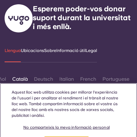
Esperem poder-vos donar
suport durant la universitat
i més enllà.
Llengua
Ubicacions
Sobre
Informació útil
Legal
ñol
Català
Deutsch
Italian
French
Portuguese
Aquest lloc web utilitza cookies per millorar l'experiència
de l'usuari i per analitzar el rendiment i el trànsit al nostre
lloc web. També compartim informació sobre el vostre ús
del nostre lloc amb els nostres socis de xarxes socials,
publicitat i anàlisi.
Contacta amb nosaltres
No comparteixis la meva informació personal