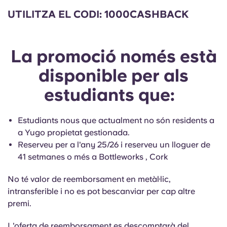
English (GB)
Selecciona un país
UTILITZA EL CODI:
1000CASHBACK
Reserva ara
Selecciona una ciutat
English (US)
Selecciona una residència
La promoció només està
Chinese
disponible per als
Inicia la sessió
estudiants que:
Español
Català
Estudiants nous que actualment no són residents a
a Yugo propietat gestionada.
Reserveu per a l'any 25/26 i reserveu un lloguer de
Deutsch
41 setmanes o més a Bottleworks , Cork
Italian
No té valor de reemborsament en metàl·lic,
intransferible i no es pot bescanviar per cap altre
premi.
French
L'oferta de reemborsament es descomptarà del