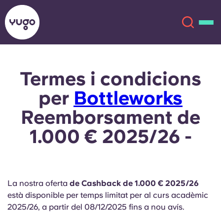
Termes i condicions
Sobre
English (GB)
per
Bottleworks
English (US)
Ubicacions
Reemborsament de
1.000 € 2025/26 -
Chinese
Español
Més
Català
Deutsch
La nostra oferta
de Cashback de 1.000 € 2025/26
Italian
French
està disponible per temps limitat per al curs acadèmic
Compte
Llengua
2025/26, a partir del 08/12/2025 fins a nou avís.
Portuguese