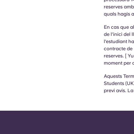
reserves amb 
quals hagis as
En cas que
a
de l'inici de
l'estudiant h
contracte de 
reserves. [ Yu
moment per a 
Aquests Terme
Students (UK)
previ avís. L