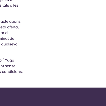
itats a les
tracte abans
sta
oferta,
ar el
minat de
n qualsevol
rò [ Yugo
ent sense
s condicions.