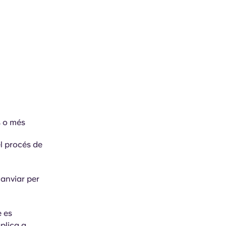
s
o més
el procés de
canviar per
e es
plica a