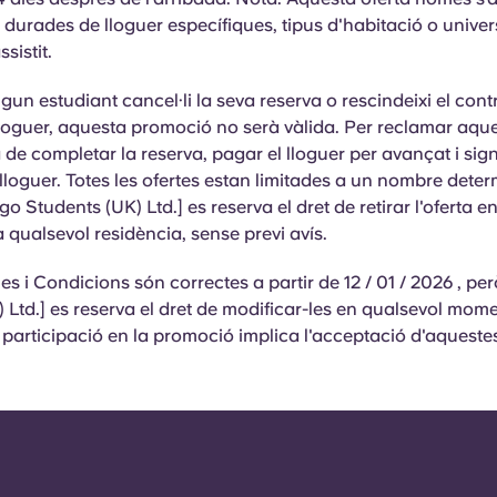
durades de lloguer específiques, tipus d'habitació o univers
sistit.
lgun estudiant cancel·li la seva reserva o rescindeixi el con
l lloguer, aquesta promoció no serà vàlida. Per reclamar
aque
a de completar la reserva, pagar el lloguer per avançat i sign
lloguer. Totes les ofertes estan limitades a un nombre deter
go Students (UK) Ltd.] es reserva el dret de retirar l'oferta e
qualsevol residència, sense previ avís.
s i Condicions són correctes a partir de 12 / 01 / 2026 , pe
 Ltd.] es reserva el dret de modificar-les en qualsevol mom
a participació en la promoció implica l'acceptació d'aqueste