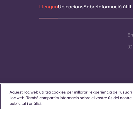
Llengua
Ubicacions
Sobre
Informació útil
L
En
(G
Aquest lloc web utilitza cookies per millorar l'experiència de l'usuari i
Contacta amb nosaltres
lloc web. També compartim informació sobre el vostre ús del nostre l
publicitat i anàlisi.