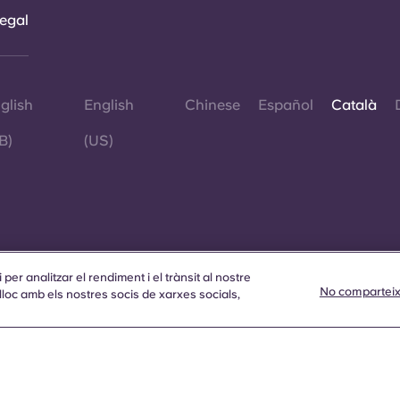
egal
glish
English
Chinese
Español
Català
B)
(US)
 per analitzar el rendiment i el trànsit al nostre
No comparteix
loc amb els nostres socis de xarxes socials,