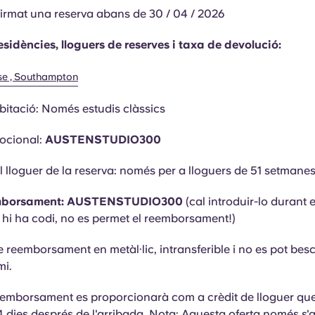
irmat una reserva abans de 30 / 04 / 2026
residències, lloguers de reserves i taxa de devolució:
se , Southampton
bitació: Només estudis clàssics
ocional:
AUSTENSTUDIO300
 lloguer de la reserva:
només per a lloguers
de 51 setmane
emborsament: AUSTENSTUDIO300
(cal introduir-lo durant 
o hi ha codi, no es permet el reemborsament!)
e reemborsament en metàl·lic, intransferible i no es pot bes
mi.
reemborsament es proporcionarà com a crèdit de lloguer qu
 dies després de l'arribada. Nota: Aquesta oferta només s'a