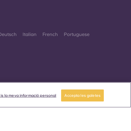
Deutsch
Italian
French
Portuguese
© 2026. Tots els drets reservats.
Sempre que es mostrin paraules que denoten
is la meva informació personal
Accepta les galetes
un gènere específic en aquest lloc web, es
pretén que s'apliquin a tothom
independentment del gènere.