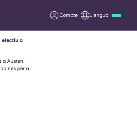
Compte
Llengua
 efectiu a
Deutsch
Italian
French
Apply Now
s a Austen
d només per a
Col·laborar amb Yugo
ents
Informació per a pares
Poseu-vos en contacte