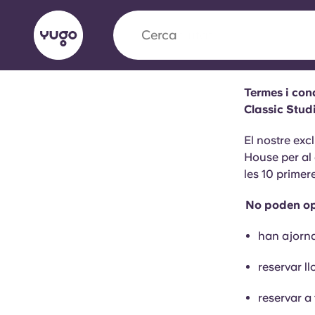
Cerca
ciutat
Termes i con
English (GB)
English (US)
Classic Stud
Sobre
Ubicacions
Més
El nostre exc
Portuguese
House per al
les 10 primer
No poden opt
Yugo x VCARB: Impulsant un
en l'habitatge per a estudian
han ajorna
reservar ll
Yugo La col·laboració pionera de amb VCARB
innovació, l'ambició i els moments inoblidable
reservar a