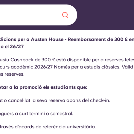
dicions per a Austen House - Reemborsament de 300 £ en
Chinese
Español
Català
io el 26/27
lusiu Cashback de 300 £ està disponible per a reserves fete
 curs acadèmic 2026/27 Només per a estudis clàssics. Vàli
es reserves.
ar a la promoció els estudiants que:
Sobre nosaltres
a nova era
ts
t o cancel·lat la seva reserva abans del check-in.
Preguntes freqü
oguers a curt termini o semestral.
 fomenta la
Bloc
s per als estudiants.
 través d'acords de referència universitària.