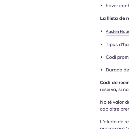
haver conf
La llista de 
Austen Hou
Tipus d'ha
Codi prom
Durada del
Codi de re
reserva; si n
No té valor d
cap altre pre
L'oferta de 
processarà 14