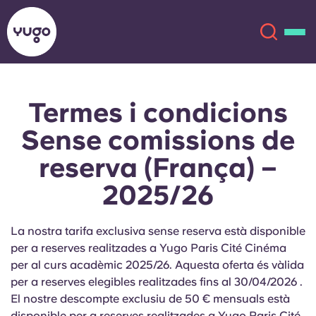
Termes i condicions
Sobre
English (GB)
Sense comissions de
English (US)
Ubicacions
reserva (França) –
2025/26
Chinese
Español
Més
Català
Deutsch
La nostra tarifa exclusiva sense reserva està disponible
per a reserves realitzades a Yugo Paris Cité Cinéma
Italian
French
per al curs acadèmic 2025/26. Aquesta oferta és vàlida
per a reserves elegibles realitzades fins al 30/04/2026
.
Compte
Llengua
El nostre descompte exclusiu de 50 € mensuals està
Portuguese
disponible per a reserves realitzades a Yugo
Paris Cité