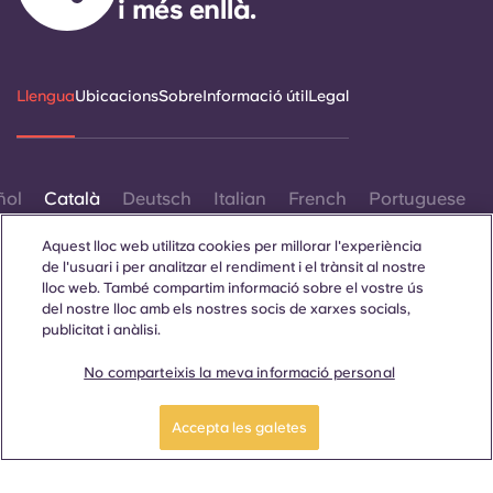
i més enllà.
Llengua
Ubicacions
Sobre
Informació útil
Legal
ñol
Català
Deutsch
Italian
French
Portuguese
Aquest lloc web utilitza cookies per millorar l'experiència
de l'usuari i per analitzar el rendiment i el trànsit al nostre
lloc web. També compartim informació sobre el vostre ús
del nostre lloc amb els nostres socis de xarxes socials,
publicitat i anàlisi.
Contacta amb nosaltres
No comparteixis la meva informació personal
Accepta les galetes
© 2026. Tots els drets reservats.
Sempre que es mostrin paraules que denoten un gènere
específic en aquest lloc web, es pretén que s'apliquin a tothom