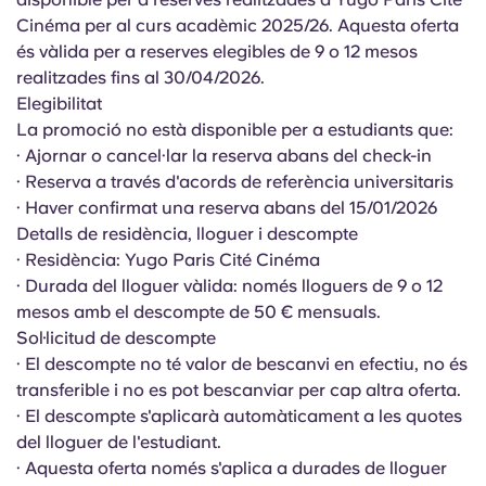
English (GB)
Selecciona un país
Cinéma
per al curs acadèmic 2025/26. Aquesta oferta
Reserva ara
és vàlida per a reserves elegibles de 9 o 12 mesos
Selecciona una ciutat
English (US)
realitzades fins al 30/04/2026.
Selecciona una residència
Elegibilitat
La promoció no està disponible per a estudiants que:
Chinese
· Ajornar o cancel·lar la reserva abans del check-in
Inicia la sessió
· Reserva a través d'acords de referència universitaris
Español
· Haver confirmat una reserva abans del 15/01/2026
Detalls de residència, lloguer i descompte
Català
· Residència: Yugo Paris Cité Cinéma
· Durada del lloguer vàlida: només lloguers de 9 o 12
mesos amb el descompte de 50 € mensuals.
Deutsch
Sol·licitud de descompte
· El descompte no té valor de bescanvi en efectiu, no és
Italian
transferible i no es pot bescanviar per cap altra oferta.
· El descompte s'aplicarà automàticament a les quotes
French
del lloguer de l'estudiant.
· Aquesta oferta només s'aplica a durades de lloguer