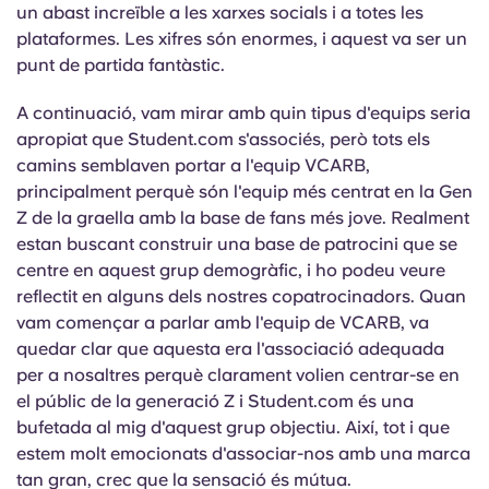
un abast increïble a les xarxes socials i a totes les
plataformes. Les xifres són enormes, i aquest va ser un
punt de partida fantàstic.
A continuació, vam mirar amb quin tipus d'equips seria
apropiat que Student.com s'associés, però tots els
camins semblaven portar a l'equip VCARB,
principalment perquè són l'equip més centrat en la Gen
Z de la graella amb la base de fans més jove. Realment
estan buscant construir una base de patrocini que se
centre en aquest grup demogràfic, i ho podeu veure
reflectit en alguns dels nostres copatrocinadors. Quan
vam començar a parlar amb l'equip de VCARB, va
quedar clar que aquesta era l'associació adequada
per a nosaltres perquè clarament volien centrar-se en
el públic de la generació Z i Student.com és una
bufetada al mig d'aquest grup objectiu. Així, tot i que
estem molt emocionats d'associar-nos amb una marca
tan gran, crec que la sensació és mútua.