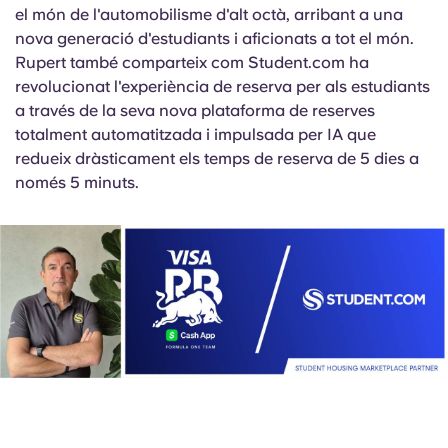
English (GB)
Selecciona un país
el món de l'automobilisme d'alt octà, arribant a una
Reserva ara
nova generació d'estudiants i aficionats a tot el món.
Selecciona una ciutat
Rupert també comparteix com Student.com ha
English (US)
revolucionat l'experiència de reserva per als estudiants
Selecciona una residència
a través de la seva nova plataforma de reserves
Chinese
totalment automatitzada i impulsada per IA que
Inicia la sessió
redueix dràsticament els temps de reserva de 5 dies a
Español
només 5 minuts.
Català
Deutsch
Italian
French