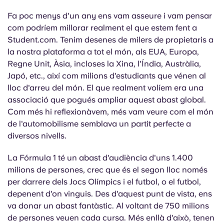
Fa poc menys d'un any ens vam asseure i vam pensar
com podríem millorar realment el que estem fent a
Student.com. Tenim desenes de milers de propietaris a
la nostra plataforma a tot el món, als EUA, Europa,
Regne Unit, Àsia, incloses la Xina, l'Índia, Austràlia,
Japó, etc., així com milions d'estudiants que vénen al
lloc d'arreu del món. El que realment volíem era una
associació que pogués ampliar aquest abast global.
Com més hi reflexionàvem, més vam veure com el món
de l'automobilisme semblava un partit perfecte a
diversos nivells.
La Fórmula 1 té un abast d'audiència d'uns 1.400
milions de persones, crec que és el segon lloc només
per darrere dels Jocs Olímpics i el futbol, o el futbol,
depenent d'on vinguis. Des d'aquest punt de vista, ens
va donar un abast fantàstic. Al voltant de 750 milions
de persones veuen cada cursa. Més enllà d'això, tenen