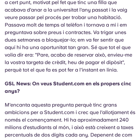
a cert punt, motivat pel fet que tinc una filla que
acabava d'anar a la universitat l'any passat i la vaig
veure passar pel procés per trobar una habitació.
Passava molt de temps al telèfon i tornava a mi i em
preguntava sobre preus i contractes. Va trigar unes
dues setmanes a bloquejar-lo; em va fer sentir que
aquí hi ha una oportunitat tan gran. Sé que tot el que
volia dir era: "Pare, acabo de reservar això, envieu-me
la vostra targeta de crèdit, heu de pagar el dipòsit",
perquè tot el que fa es pot fer a l'instant en línia.
GSL News: On veus Student.com en els propers cinc
anys?
M'encanta aquesta pregunta perquè tinc grans
ambicions per a Student.com i crec que l'allotjament és
només el començament. Hi ha aproximadament 240
milions d'estudiants al món, i això està creixent a taxes
percentuals de dos dígits cada any. Depenent de com