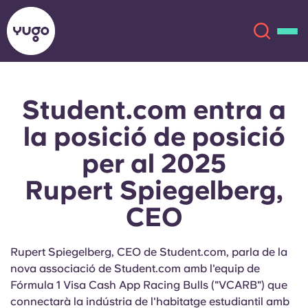
Student.com entra a
Sobre
English (GB)
la posició de posició
English (US)
Ubicacions
per al 2025
Rupert Spiegelberg,
Chinese
Español
Més
CEO
Català
Deutsch
Rupert Spiegelberg, CEO de Student.com, parla de la
Italian
French
nova associació de Student.com amb l'equip de
Compte
Llengua
Fórmula 1 Visa Cash App Racing Bulls ("VCARB") que
Portuguese
connectarà la indústria de l'habitatge estudiantil amb