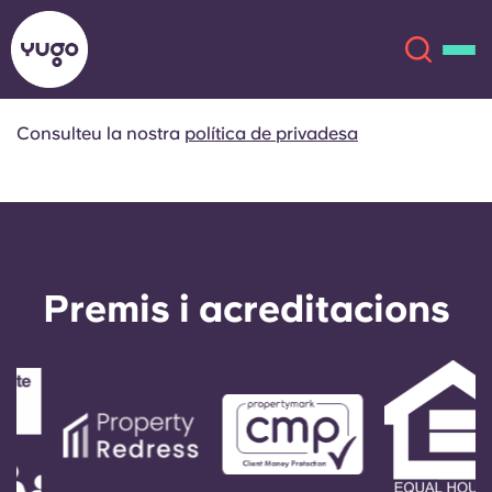
Consulteu la nostra
política de privadesa
Sobre
English (GB)
English (US)
Ubicacions
Chinese
Español
Premis i acreditacions
Més
Català
Deutsch
Italian
French
Compte
Llengua
Portuguese