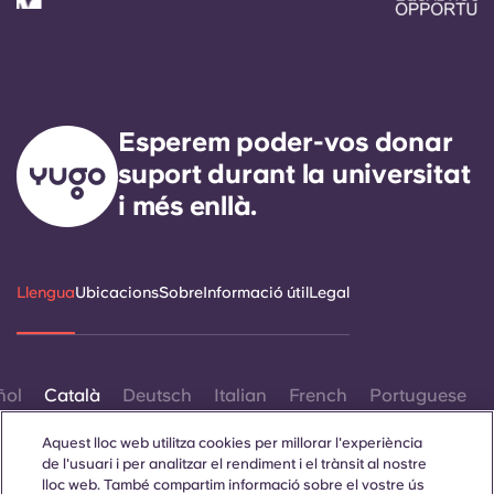
English (GB)
Selecciona un país
Reserva ara
Selecciona una ciutat
English (US)
Selecciona una residència
Chinese
Esperem poder-vos donar
Inicia la sessió
suport durant la universitat
Español
i més enllà.
Català
Llengua
Ubicacions
Sobre
Informació útil
Legal
Deutsch
Italian
ñol
Català
Deutsch
Italian
French
Portuguese
French
Aquest lloc web utilitza cookies per millorar l'experiència
de l'usuari i per analitzar el rendiment i el trànsit al nostre
lloc web. També compartim informació sobre el vostre ús