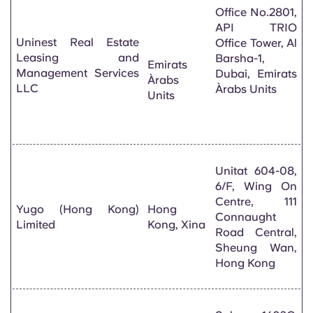
Office No.2801,
API TRIO
Uninest Real Estate
Office Tower, Al
Leasing and
Barsha-1,
Emirats
Management Services
Dubai, Emirats
Àrabs
LLC
Àrabs Units
Units
Unitat 604-08,
6/F, Wing On
Centre, 111
Yugo (Hong Kong)
Hong
Connaught
Limited
Kong, Xina
Road Central,
Sheung Wan,
Hong Kong