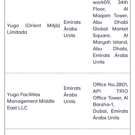
work09, 34th
Floor, Al
Maqam Tower,
Emirats
Abu Dhabi
Yugo (Orient Mitjà)
Àrabs
Global Market
Limitada
Units
Square, Al
Maryah Island,
Abu Dhabi,
Emirats Àrabs
Units
Office No.2801,
Emirats
API TRIO
Yugo Facilities
Àrabs
Office Tower, Al
Management Middle
Units
Barsha-1,
East LLC
Dubai, Emirats
Àrabs Units