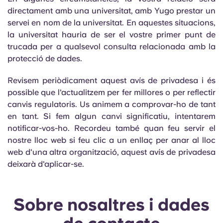
English (GB)
Selecciona un país
directament amb una universitat, amb Yugo prestar un
Reserva ara
servei en nom de la universitat. En aquestes situacions,
Selecciona una ciutat
English (US)
la universitat hauria de ser el vostre primer punt de
trucada per a qualsevol consulta relacionada amb la
Selecciona una residència
protecció de dades.
Chinese
Inicia la sessió
Revisem periòdicament aquest avís de privadesa i és
Español
possible que l'actualitzem per fer millores o per reflectir
canvis regulatoris. Us animem a comprovar-ho de tant
en tant. Si fem algun canvi significatiu, intentarem
Català
notificar-vos-ho. Recordeu també quan feu servir el
nostre lloc web si feu clic a un enllaç per anar al lloc
Deutsch
web d'una altra organització, aquest avís de privadesa
deixarà d'aplicar-se.
Italian
Sobre nosaltres i dades
French