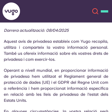
Darrera actualització: 08/04/2025
Sobre
English (GB)
Aquest avís de privadesa estableix com Yugo recopila,
utilitza i comparteix la vostra informació personal.
English (US)
També us ofereix informació sobre els vostres drets de
Ubicacions
privadesa i com exercir-los.
Chinese
Español
Més
Operant a nivell mundial, en proporcionar informació
de privadesa hem utilitzat el Reglament general de
Català
Deutsch
protecció de dades (UE) i el GDPR del Regne Unit com
a referència i hem proporcionat informació específica
Italian
French
en relació amb les lleis de privadesa de l'estat dels
Estats Units.
Compte
Llengua
Portuguese
En algunes circumstàncies, la vostra relació serà