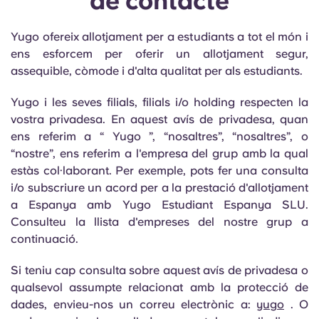
de contacte
Portuguese
Yugo ofereix allotjament per a estudiants a tot el món i
ens esforcem per oferir un allotjament segur,
assequible, còmode i d'alta qualitat per als estudiants.
Yugo i les seves filials, filials i/o holding respecten la
vostra privadesa. En aquest avís de privadesa, quan
ens referim a “ Yugo ”, “nosaltres”, “nosaltres”, o
“nostre”, ens referim a l'empresa del grup amb la qual
estàs col·laborant. Per exemple, pots fer una consulta
i/o subscriure un acord per a la prestació d'allotjament
a Espanya amb Yugo Estudiant Espanya SLU.
Consulteu la llista d'empreses del nostre grup a
continuació.
Si teniu cap consulta sobre aquest avís de privadesa o
qualsevol assumpte relacionat amb la protecció de
dades, envieu-nos un correu electrònic a:
yugo
. O