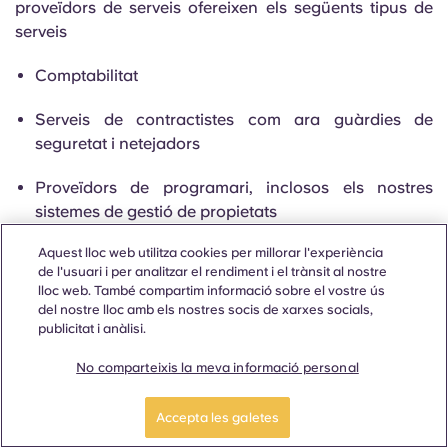
proveïdors de serveis ofereixen els següents tipus de
serveis
Comptabilitat
Serveis de contractistes com ara guàrdies de
seguretat i netejadors
Proveïdors de programari, inclosos els nostres
sistemes de gestió de propietats
Aquest lloc web utilitza cookies per millorar l'experiència
Socis de referència
de l'usuari i per analitzar el rendiment i el trànsit al nostre
lloc web. També compartim informació sobre el vostre ús
Assegurances com Endsleigh
del nostre lloc amb els nostres socis de xarxes socials,
publicitat i anàlisi.
Internet
No comparteixis la meva informació personal
Controls de crèdit i sanció
Accepta les galetes
Quan això implica la transferència de dades personals