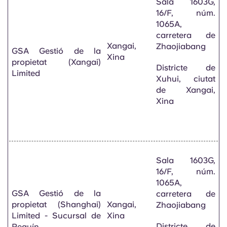
Sala 1603G,
16/F, núm.
1065A,
carretera de
Xangai,
Zhaojiabang
GSA Gestió de la
Xina
propietat (Xangai)
Districte de
Limited
Xuhui, ciutat
de Xangai,
Xina
Sala 1603G,
16/F, núm.
1065A,
GSA Gestió de la
carretera de
propietat (Shanghai)
Xangai,
Zhaojiabang
Limited - Sucursal de
Xina
Districte de
Pequín