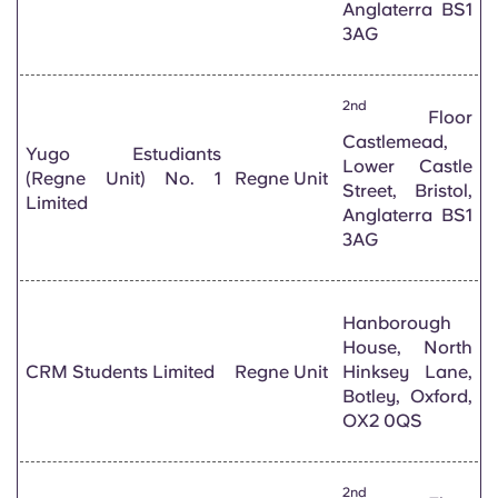
Anglaterra BS1
3AG
2nd
Floor
Castlemead,
Yugo Estudiants
Lower Castle
(Regne Unit) No. 1
Regne Unit
Street, Bristol,
Limited
Anglaterra BS1
3AG
Hanborough
House, North
CRM Students Limited
Regne Unit
Hinksey Lane,
Botley, Oxford,
OX2 0QS
2nd