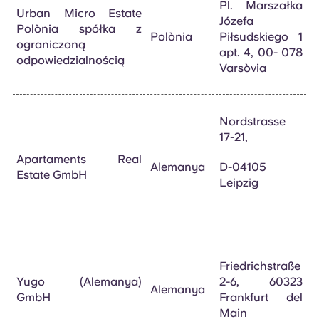
Pl. Marszałka
Urban Micro Estate
Józefa
Polònia spółka z
Polònia
Piłsudskiego 1
ograniczoną
apt. 4, 00- 078
odpowiedzialnością
Varsòvia
Nordstrasse
17-21,
Apartaments Real
Alemanya
D-04105
Estate GmbH
Leipzig
Friedrichstraße
Yugo (Alemanya)
2-6, 60323
Alemanya
GmbH
Frankfurt del
Main