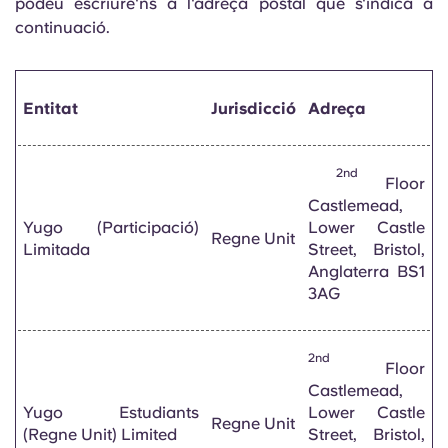
podeu escriure'ns a l'adreça postal que s'indica a
continuació.
Entitat
Jurisdicció
Adreça
2nd
Floor
Castlemead,
Yugo (Participació)
Lower Castle
Regne Unit
Limitada
Street, Bristol,
Anglaterra BS1
3AG
2nd
Floor
Castlemead,
Yugo Estudiants
Lower Castle
Regne Unit
(Regne Unit) Limited
Street, Bristol,