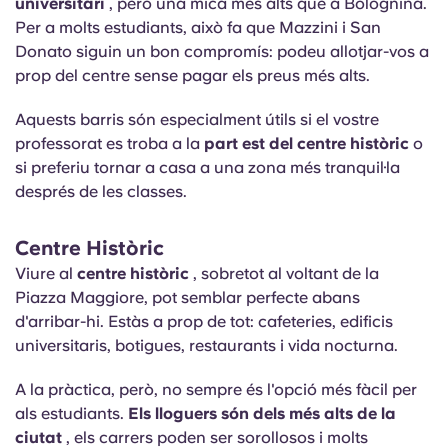
universitari
, però una mica més alts que a Bolognina.
Per a molts estudiants, això fa que Mazzini i San
Donato siguin un bon compromís: podeu allotjar-vos a
prop del centre sense pagar els preus més alts.
Aquests barris són especialment útils si el vostre
professorat es troba a la
part est del centre històric
o
si preferiu tornar a casa a una zona més tranquil·la
després de les classes.
Centre Històric
Viure al
centre històric
, sobretot al voltant de la
Piazza Maggiore, pot semblar perfecte abans
d'arribar-hi. Estàs a prop de tot: cafeteries, edificis
universitaris, botigues, restaurants i vida nocturna.
A la pràctica, però, no sempre és l'opció més fàcil per
als estudiants.
Els lloguers són dels més alts de la
ciutat
, els carrers poden ser sorollosos i molts