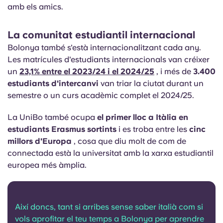
amb els amics.
La comunitat estudiantil internacional
Bolonya també s'està internacionalitzant cada any.
Les matrícules d'estudiants internacionals van créixer
un
23,1% entre el 2023/24 i el 2024/25
, i més de
3.400
estudiants d'intercanvi
van triar la ciutat durant un
semestre o un curs acadèmic complet el 2024/25.
La UniBo també ocupa
el primer lloc a Itàlia en
estudiants Erasmus sortints
i es troba entre les
cinc
millors d'Europa
, cosa que diu molt de com de
connectada està la universitat amb la xarxa estudiantil
europea més àmplia.
Així doncs, tant si arribes sense saber italià com si
vols aprofitar el teu temps a Bolonya per aprendre