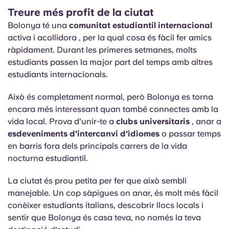
Treure més profit de la ciutat
Bolonya té una
comunitat estudiantil internacional
activa i acollidora
, per la qual cosa és fàcil fer amics
ràpidament. Durant les primeres setmanes, molts
estudiants passen la major part del temps amb altres
estudiants internacionals.
Això és completament normal, però Bolonya es torna
encara més interessant quan també connectes amb la
vida local. Prova d'unir-te a
clubs universitaris
, anar a
esdeveniments d'intercanvi d'idiomes
o passar temps
en barris fora dels principals carrers de la vida
nocturna estudiantil.
La ciutat és prou petita per fer que això sembli
manejable. Un cop sàpigues on anar, és molt més fàcil
conèixer estudiants italians, descobrir llocs locals i
sentir que Bolonya és casa teva, no només la teva