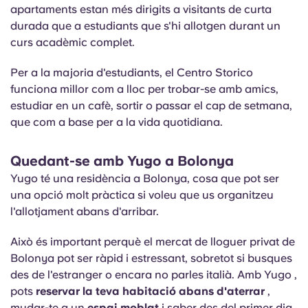
apartaments estan més dirigits a visitants de curta
durada que a estudiants que s'hi allotgen durant un
curs acadèmic complet.
Per a la majoria d'estudiants, el Centro Storico
funciona millor com a lloc per trobar-se amb amics,
estudiar en un cafè, sortir o passar el cap de setmana,
que com a base per a la vida quotidiana.
Quedant-se amb Yugo a Bolonya
Yugo té una residència a Bolonya, cosa que pot ser
una opció molt pràctica si voleu que us organitzeu
l'allotjament abans d'arribar.
Això és important perquè el mercat de lloguer privat de
Bolonya pot ser ràpid i estressant, sobretot si busques
des de l'estranger o encara no parles italià. Amb Yugo ,
pots
reservar la teva habitació abans d'aterrar
,
mudar-te a un
espai moblat
i saber des del primer dia