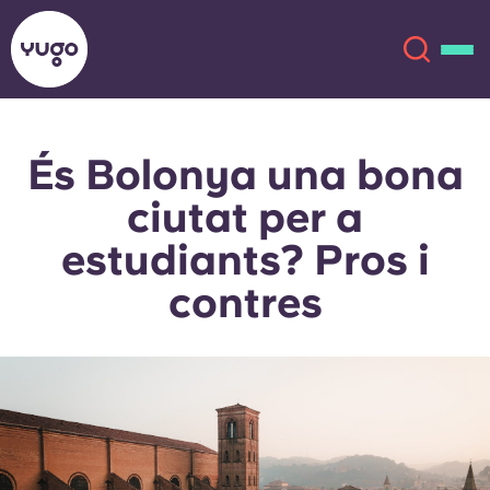
És Bolonya una bona
Sobre
English (GB)
ciutat per a
English (US)
Ubicacions
estudiants? Pros i
contres
Chinese
Español
Més
Català
Deutsch
Italian
French
Compte
Llengua
Portuguese