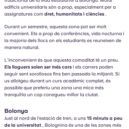
tradicional de la vida estudiantil a Bolonya. Molts
edificis universitaris són a prop, especialment per a
assignatures com
dret, humanitats i ciències
.
Durant un semestre, aquesta zona pot ser molt
convenient. Ets a prop de conferències, vida nocturna i
la majoria dels llocs on els estudiants es reuneixen de
manera natural.
L'inconvenient és que aquesta comoditat té un preu.
Els lloguers solen ser més cars
i els carrers poden
seguir sent sorollosos fins ben passada la mitjanit. Si
us allotgeu durant un curs acadèmic complet, és
possible que preferiu una zona una mica més
tranquil·la un cop conegueu millor la ciutat.
Bolonya
Just al nord de l'estació de tren, a uns
15 minuts a peu
de la universitat
, Bolognina és una de les zones més