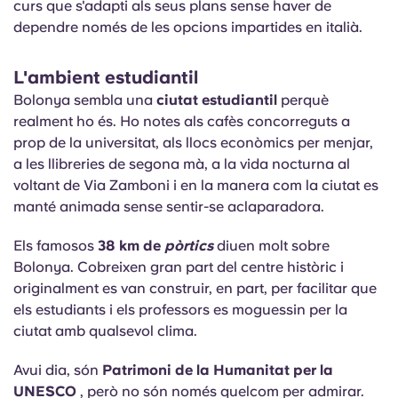
curs que s'adapti als seus plans sense haver de
dependre només de les opcions impartides en italià.
L'ambient estudiantil
Bolonya sembla una
ciutat estudiantil
perquè
realment ho és. Ho notes als cafès concorreguts a
prop de la universitat, als llocs econòmics per menjar,
a les llibreries de segona mà, a la vida nocturna al
voltant de Via Zamboni i en la manera com la ciutat es
manté animada sense sentir-se aclaparadora.
Els famosos
38 km de
pòrtics
diuen molt sobre
Bolonya. Cobreixen gran part del centre històric i
originalment es van construir, en part, per facilitar que
els estudiants i els professors es moguessin per la
ciutat amb qualsevol clima.
Avui dia, són
Patrimoni de la Humanitat per la
UNESCO
, però no són només quelcom per admirar.