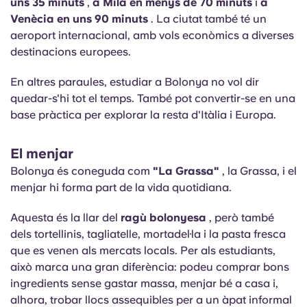
uns 35 minuts
,
a Milà en menys de 70 minuts
i
a
Venècia en uns 90 minuts
. La ciutat també té un
aeroport internacional, amb vols econòmics a diverses
destinacions europees.
En altres paraules, estudiar a Bolonya no vol dir
quedar-s'hi tot el temps. També pot convertir-se en una
base pràctica per explorar la resta d'Itàlia i Europa.
El menjar
Bolonya és coneguda com
"La Grassa"
, la Grassa, i el
menjar hi forma part de la vida quotidiana.
Aquesta és la llar del
ragù bolonyesa
, però també
dels tortellinis, tagliatelle, mortadel·la i la pasta fresca
que es venen als mercats locals. Per als estudiants,
això marca una gran diferència: podeu comprar bons
ingredients sense gastar massa, menjar bé a casa i,
alhora, trobar llocs assequibles per a un àpat informal