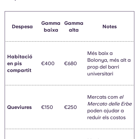
Gamma
Gamma
Despesa
Notes
baixa
alta
Més baix a
Habitació
Bolonya, més alt a
en pis
€400
€680
prop del barri
compartit
universitari
Mercats com
el
Mercato delle Erbe
Queviures
€150
€250
poden ajudar a
reduir els costos