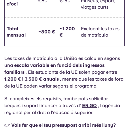
€80
€150
museus, esport,
d'oci
viatges curts
Total
~1.200
Excloent les taxes
~800 €
mensual
€
de matrícula
Les taxes de matrícula a la UniBo es calculen segons
una
escala variable en funció dels ingressos
familiars
. Els estudiants de la UE solen pagar entre
1.200 € i 3.500 € anuals
, mentre que les taxes de fora
de la UE poden variar segons el programa.
Si compleixes els requisits, també pots sol·licitar
beques i suport financer a través d'
ER.GO
, l'agència
regional per al dret a l'educació superior.
👉
Vols fer que el teu pressupost arribi més lluny?