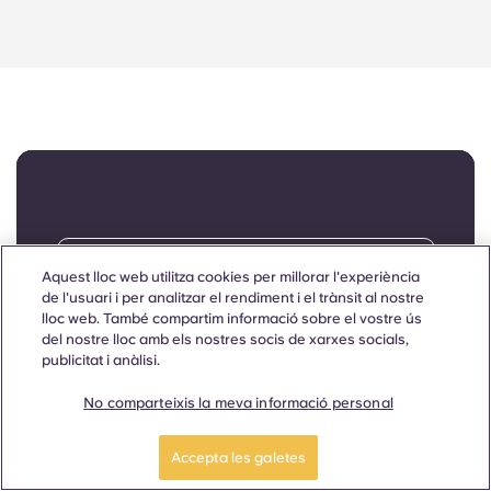
allotjament abans d'arribar.
📍 Troba el teu Yugo casa a
Aquest lloc web utilitza cookies per millorar l'experiència
Bolonya
de l'usuari i per analitzar el rendiment i el trànsit al nostre
lloc web. També compartim informació sobre el vostre ús
del nostre lloc amb els nostres socis de xarxes socials,
publicitat i anàlisi.
No comparteixis la meva informació personal
Accepta les galetes