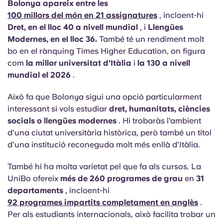
Bolonya apareix entre les
100 millors del món en 21 assignatures
, incloent-hi
Dret, en el lloc 40 a nivell mundial
, i
Llengües
Modernes, en el lloc 36.
També té un rendiment molt
bo en el rànquing Times Higher Education, on figura
com
la millor universitat d'Itàlia
i
la 130 a nivell
mundial el 2026
.
Això fa que Bolonya sigui una opció particularment
interessant si vols estudiar
dret, humanitats, ciències
socials o llengües modernes
. Hi trobaràs l'ambient
d'una ciutat universitària històrica, però també un títol
d'una institució reconeguda molt més enllà d'Itàlia.
També hi ha molta varietat pel que fa als cursos. La
UniBo ofereix
més de 260 programes de grau
en
31
departaments
, incloent-hi
92 programes impartits completament en anglès
.
Per als estudiants internacionals, això facilita trobar un