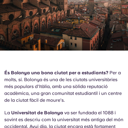
English (GB)
Selecciona un país
Reserva ara
Selecciona una ciutat
English (US)
Selecciona una residència
Chinese
Inicia la sessió
Español
Català
És Bolonya una bona ciutat per a estudiants?
Per a
molts, sí. Bolonya és una de les ciutats universitàries
Deutsch
més populars d'Itàlia, amb una sòlida reputació
acadèmica, una gran comunitat estudiantil i un centre
Italian
de la ciutat fàcil de moure's.
La
Universitat de Bolonya
va ser fundada el 1088 i
French
sovint es descriu com la universitat més antiga del món
occidental. Avui dia, la ciutat encara està fortament