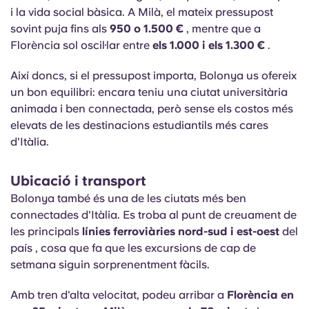
i la vida social bàsica. A Milà, el mateix pressupost
sovint puja fins als
950 o 1.500 €
, mentre que a
Florència sol oscil·lar entre
els 1.000 i els 1.300 €
.
Així doncs, si el pressupost importa, Bolonya us ofereix
un bon equilibri: encara teniu una ciutat universitària
animada i ben connectada, però sense els costos més
elevats de les destinacions estudiantils més cares
d'Itàlia.
Ubicació i transport
Bolonya també és una de les ciutats més ben
connectades d'Itàlia. Es troba al punt de creuament de
les principals
línies ferroviàries nord-sud i est-oest
del
país
, cosa que fa que les excursions de cap de
setmana siguin sorprenentment fàcils.
Amb tren d'alta velocitat, podeu arribar a
Florència en