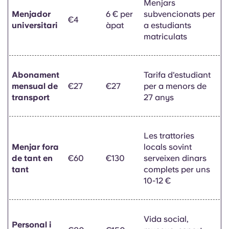
Menjars
Menjador
6 € per
subvencionats per
€4
universitari
àpat
a estudiants
matriculats
Abonament
Tarifa d'estudiant
mensual de
€27
€27
per a menors de
transport
27 anys
Les trattories
Menjar fora
locals sovint
de tant en
€60
€130
serveixen dinars
tant
complets per uns
10-12 €
Vida social,
Personal i