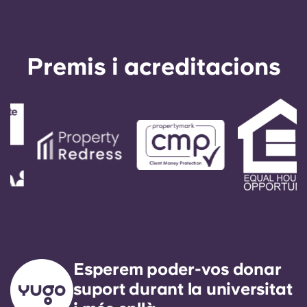
English (GB)
Selecciona un país
Reserva ara
Selecciona una ciutat
English (US)
Premis i acreditacions
Selecciona una residència
Chinese
Inicia la sessió
Español
Català
Deutsch
Italian
Esperem poder-vos donar
French
suport durant la universitat