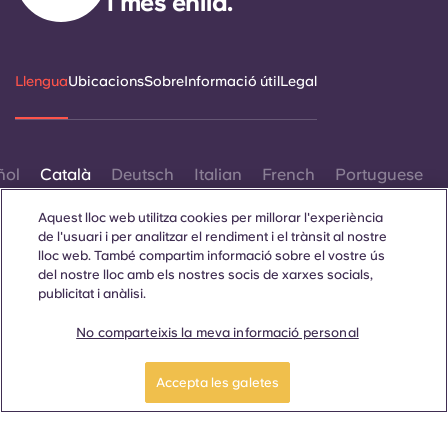
i més enllà.
Portuguese
Llengua
Ubicacions
Sobre
Informació útil
Legal
ñol
Català
Deutsch
Italian
French
Portuguese
Aquest lloc web utilitza cookies per millorar l'experiència
de l'usuari i per analitzar el rendiment i el trànsit al nostre
lloc web. També compartim informació sobre el vostre ús
del nostre lloc amb els nostres socis de xarxes socials,
publicitat i anàlisi.
Contacta amb nosaltres
No comparteixis la meva informació personal
Accepta les galetes
© 2026. Tots els drets reservats.
Sempre que es mostrin paraules que denoten un gènere
específic en aquest lloc web, es pretén que s'apliquin a tothom
independentment del gènere.