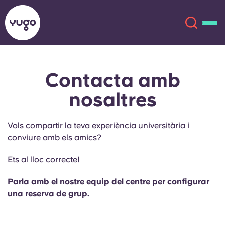
Contacta amb
Sobre
English (GB)
nosaltres
English (US)
Ubicacions
Vols compartir la teva experiència universitària i
Chinese
Español
Més
conviure amb els amics?
Ets al lloc correcte!
Català
Deutsch
Parla amb el nostre equip del centre per configurar
Italian
French
una reserva de grup.
Compte
Llengua
Portuguese