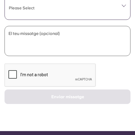
Portuguese
Please Select
El teu missatge (opcional)
Enviar missatge