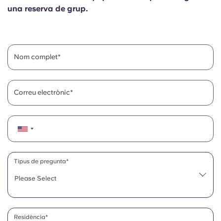
English (GB)
Selecciona un país
una reserva de grup.
Reserva ara
Selecciona una ciutat
English (US)
Selecciona una residència
Nom complet
Chinese
Inicia la sessió
Español
Correu electrònic
Català
Deutsch
Tipus de pregunta*
Italian
Please Select
French
Residència*