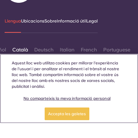
Llengua
Ubicacions
Sobre
Informació útil
Legal
ñol
Català
Deutsch
Italian
French
Portuguese
Aquest lloc web utilitza cookies per millorar l'experiència
de l'usuari i per analitzar el rendiment i el trànsit al nostre
lloc web. També compartim informació sobre el vostre ús
del nostre lloc amb els nostres socis de xarxes socials,
publicitat i anàlisi.
Contacta amb nosaltres
No comparteixis la meva informació personal
Accepta les galetes
© 2026. Tots els drets reservats.
Sempre que es mostrin paraules que denoten un gènere
específic en aquest lloc web, es pretén que s'apliquin a tothom
independentment del gènere.