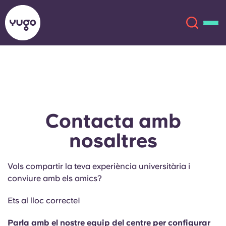
Sobre
English (GB)
English (US)
Ubicacions
Contacta amb
nosaltres
Chinese
Español
Més
Català
Deutsch
Vols compartir la teva experiència universitària i
conviure amb els amics?
Italian
French
Ets al lloc correcte!
Compte
Llengua
Portuguese
Parla amb el nostre equip del centre per configurar