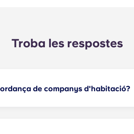
Troba les respostes
cordança de companys d'habitació?
 company de pis que s'adapti a les teves necessitats. El fo
itud. Un cop hagis completat el formulari, un especialista en
pis més adequats en funció del perfil que hagis seleccionat
ectar amb possibles companys de pis!