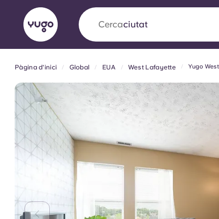
Cerca
camp
Yugo West
Pàgina d'inici
Global
EUA
West Lafayette
English (GB)
English (US)
Sobre
Ubicacions
Més
Portuguese
Yugo x VCARB: Impulsant un
en l'habitatge per a estudian
Yugo La col·laboració pionera de amb VCARB
innovació, l'ambició i els moments inoblidable