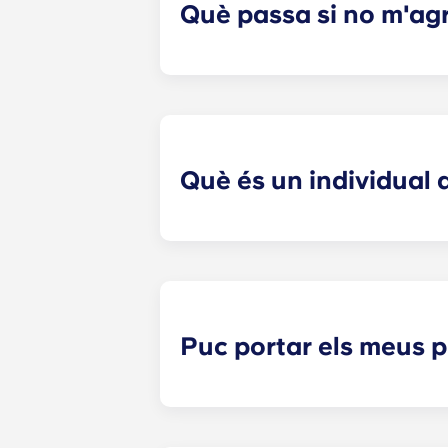
Què passa si no m'ag
Si heu signat un individual contrac
Tanmateix, no podem garantir que e
l'oficina de lloguer i us ajudarem
acció de cap naturalesa relaciona
seleccionats.
Què és un individual
​Individual El lloguer significa tra
significa que només ets responsable
conjunt típic. Les zones comunes són
etc.). La nostra estructura de con
especificada i acaba en una data es
Puc portar els meus 
La majoria dels nostres apartament
matalàs, un somier, una tauleta de n
com ara un sofà, cadires i una tau