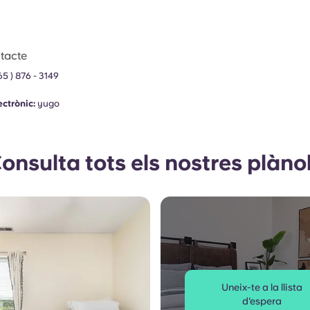
tacte
765 ) 876 - 3149
ectrònic:
yugo
onsulta tots els nostres plàno
Uneix-te a la llista
d'espera