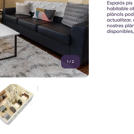
Espaiós pis 
habitable ob
plànols pod
actualitzar, 
nostres plàn
disponibles,
1
/
2