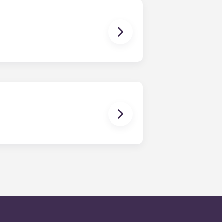
vostra mascota.
 portal de residents en qualsevol
 mitjà de resposta per a les
ència les 24 hores es proporciona
instruccions automatitzades del
tre objectiu exprés és respondre a