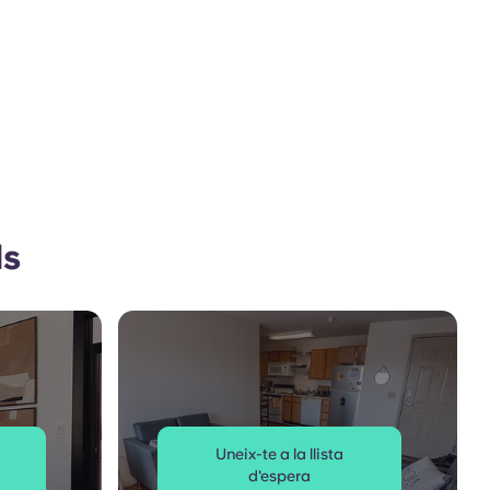
ls
Uneix-te a la llista
d'espera