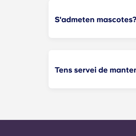
S'admeten mascotes
Sí, admetem mascotes! Poseu-vos en
Tens servei de mante
Les sol·licituds de manteniment que
moment i seran gestionades pel pers
sol·licituds de manteniment és de 
trucant al número d'oficina. Fora 
número d'oficina. El vostre missatge
qualsevol necessitat de servei gene