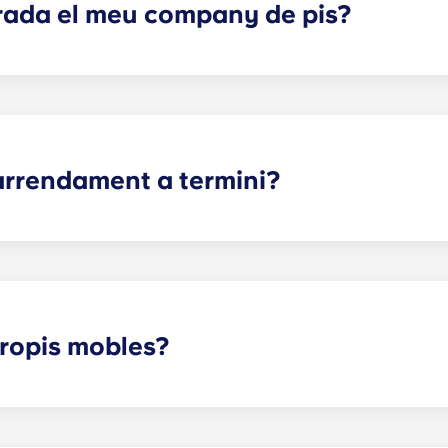
rada el meu company de pis?
te d'arrendament a llarg termini, sí que podem ajudar-vos 
s puguin complir totes les preferències. Si sorgeix un conf
 a explorar possibles solucions. Tanmateix, no som responsa
da amb, derivada de o connectada amb disputes entre comp
 arrendament a termini?
nquil·litat tant per als pares com per als estudiants. Un indi
 de l'espai del teu estudiant, no de tot el pis com s'estruc
 responsabilitat compartida entre tots els companys de pis (é
tracte d'arrendament a termini és un contracte d'arrendam
pecificada, per una tarifa. Aquesta tarifa s'administra con
propis mobles?
s vénen moblats, però les opcions poden variar. Normalmen
it i un escriptori. La majoria de les unitats també inclouen 
la de centre. Truqueu-nos per obtenir més informació abans