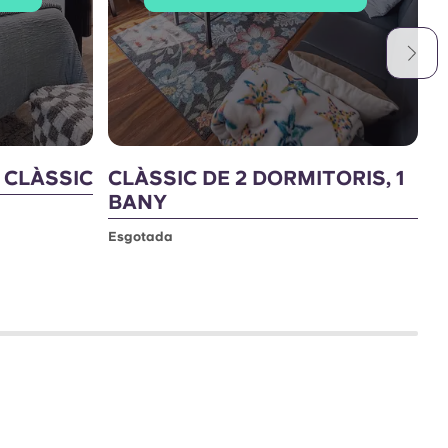
Y CLÀSSIC
CLÀSSIC DE 2 DORMITORIS, 1
2
BANY
E
Esgotada