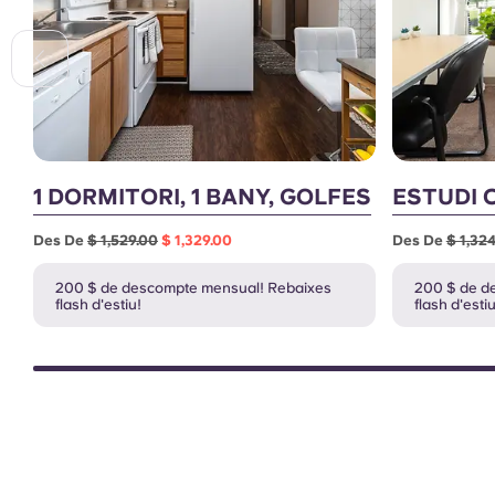
1 DORMITORI, 1 BANY, GOLFES
ESTUDI 
Des De
$ 1,529.00
$ 1,329.00
Des De
$ 1,32
200 $ de descompte mensual! Rebaixes
200 $ de d
flash d'estiu!
flash d'estiu