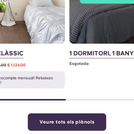
CLÀSSIC
1 DORMITORI, 1 BAN
Esgotada
4.00
$ 1,124.00
escompte mensual! Rebaixes
!
Veure tots els plànols