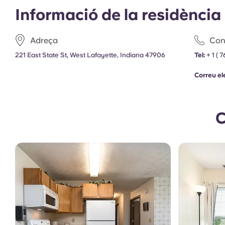
Informació de la residència
Adreça
Con
221 East State St, West Lafayette, Indiana 47906
Tel:
+ 1 ( 
Correu el
C