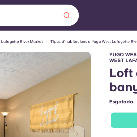
 Lafayette River Market
Tipus d'habitacions a Yugo West Lafayette Riv
Chinese
Español
Català
YUGO WEST
WEST LAF
Loft 
ban
Sobre nosaltres
a nova era
Esgotada
ts
Preguntes freqü
 fomenta la
Bloc
s per als estudiants.