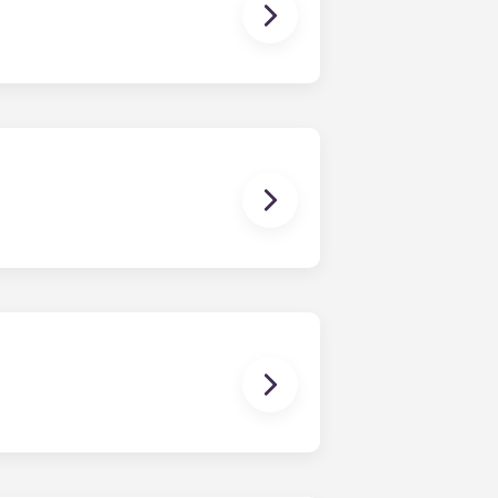
a trobar un company de pis.
licte, poseu-vos en contacte amb
bles de cap reclamació, dany o
anys de pis potencials o
vidual Un contracte d'arrendament
turaria un contracte d'arrendament
s a dir, la sala d'estar, la cuina,
ent que comença en una data
venientment en 12 quotes.
t, les habitacions ja tenen un
mobles bàsics per a la sala d'estar,
 de mudar-vos-hi!