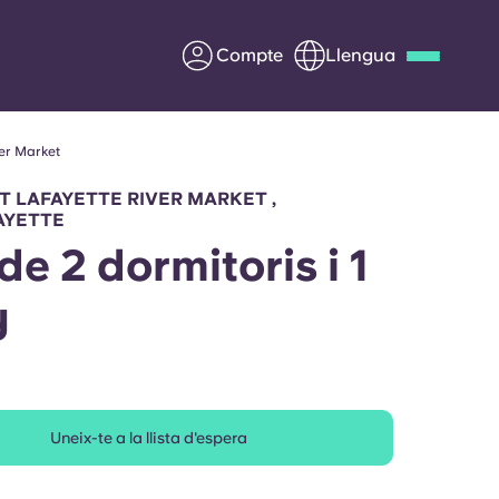
Compte
Llengua
er Market
Deutsch
Italian
French
Apply Now
 LAFAYETTE RIVER MARKET ,
AYETTE
de 2 dormitoris i 1
y
Col·laborar amb Yugo
ents
Informació per a pares
Poseu-vos en contacte
Uneix-te a la llista d'espera