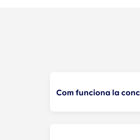
Com funciona la con
Farem tot el possible per trobar un
ara forma part del procés de sol·lic
i t'aparellarà amb els companys de 
són una manera excel·lent de conn