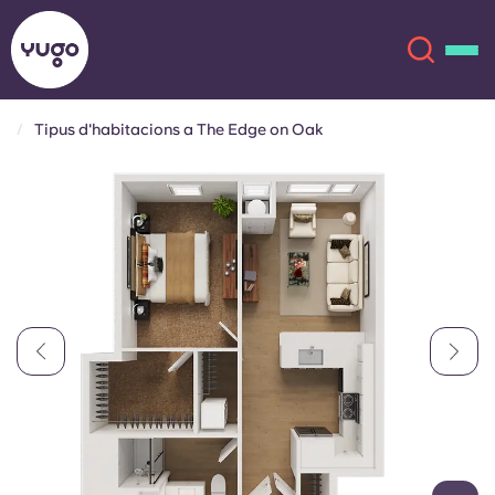
Tipus d'habitacions a The Edge on Oak
Sobre
English (GB)
English (US)
Ubicacions
Chinese
Español
Més
Català
Deutsch
Italian
French
Compte
Llengua
Portuguese