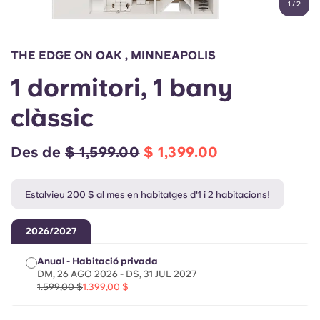
1
/
2
English (GB)
Selecciona un país
Reserva ara
Selecciona una ciutat
English (US)
THE EDGE ON OAK , MINNEAPOLIS
Selecciona una residència
1 dormitori, 1 bany
Chinese
Inicia la sessió
clàssic
Español
Des de
$ 1,599.00
$ 1,399.00
Català
Estalvieu 200 $ al mes en habitatges d'1 i 2 habitacions!
Deutsch
2026/2027
Italian
Anual - Habitació privada
DM, 26 AGO 2026 - DS, 31 JUL 2027
French
1.599,00 $
1.399,00 $