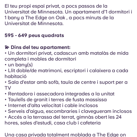
Portuguese
El teu propi espai privat, a pocs passos de la
Universitat de Minnesota. Un apartament d'1 dormitori i
1 bany a The Edge on Oak , a pocs minuts de la
Universitat de Minnesota.
595 - 649 peus quadrats
💫 Dins del teu apartament:
• Un dormitori privat, cadascun amb matalàs de mida
completa i mobles de dormitori
• un bany(s)
• Llit doble/de matrimoni, escriptori i calaixera a cada
habitació
• Sala d'estar amb sofà, taula de centre i suport per a
TV
• Rentadora i assecadora integrades a la unitat
• Taulells de granit i terres de fusta massissa
• Internet d'alta velocitat i cable inclosos
• Serveis d'aigua, escombraries i clavegueram inclosos
• Accés a la terrassa del terrat, gimnàs obert les 24
hores, sales d'estudi, casa club i cafeteria
Una casa privada totalment moblada a The Edge on