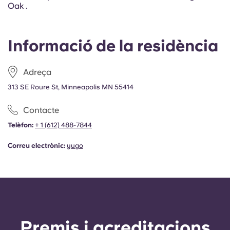
Oak .
Informació de la residència
Adreça
313 SE Roure St, Minneapolis MN 55414
Contacte
Telèfon:
+
1 (612) 488-7844
Correu electrònic:
yugo
Premis i acreditacions