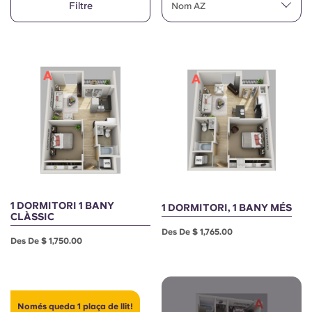
Filtre
English (GB)
Nom AZ
Selecciona un país
Reserva ara
Selecciona una ciutat
English (US)
Selecciona una residència
Chinese
Inicia la sessió
Español
Català
Deutsch
1 DORMITORI 1 BANY
1 DORMITORI, 1 BANY MÉS
CLÀSSIC
Des De $ 1,765.00
Italian
Des De $ 1,750.00
French
Només queda 1 plaça de llit!