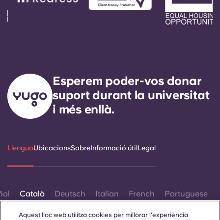
Esperem poder-vos donar
suport durant la universitat
i més enllà.
Llengua
Ubicacions
Sobre
Informació útil
Legal
ñol
Català
Deutsch
Italian
French
Portuguese
Aquest lloc web utilitza cookies per millorar l'experiència