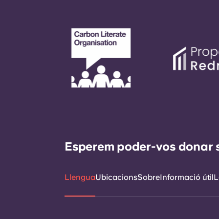
Esperem poder-vos donar sup
Llengua
Ubicacions
Sobre
Informació útil
L