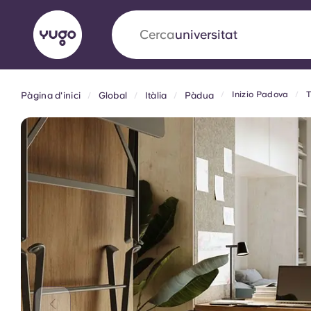
Cerca
allotjament
Inizio Padova
T
Pàgina d'inici
Global
Itàlia
Pàdua
English (GB)
English (US)
Sobre
Ubicacions
Més
Portuguese
Yugo x VCARB: Impulsant un
en l'habitatge per a estudian
Yugo La col·laboració pionera de amb VCARB
innovació, l'ambició i els moments inoblidable