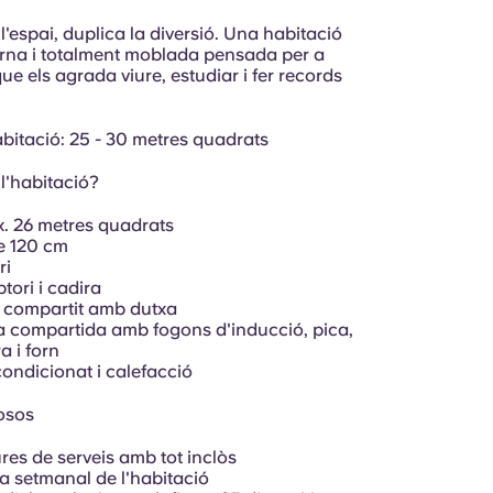
'espai, duplica la diversió. Una habitació
na i totalment moblada pensada per a
ue els agrada viure, estudiar i fer records
abitació: 25 - 30 metres quadrats
l'habitació?
. 26 metres quadrats
de 120 cm
ri
ptori i cadira
 compartit amb dutxa
 compartida amb fogons d'inducció, pica,
a i forn
condicionat i calefacció
losos
res de serveis amb tot inclòs
a setmanal de l'habitació