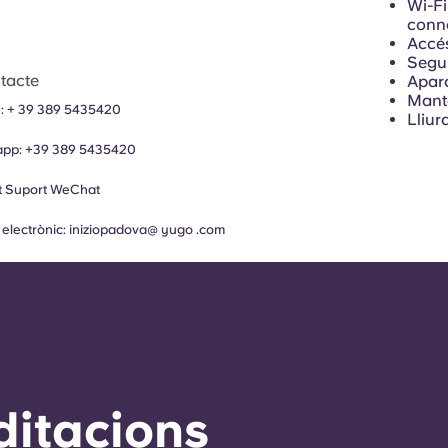
Wi-Fi
conn
Accés
Segu
tacte
Aparc
Mant
n:
+
39 389 5435420
Lliur
app:
+39
389 5435420
 Suport
WeChat
 electrònic:
iniziopadova@ yugo .com
ditacions