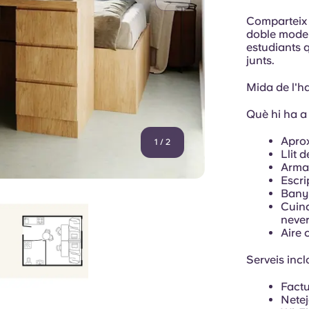
Comparteix l
doble moder
estudiants q
junts.
Mida de l'h
Què hi ha a 
Aprox
1
/
2
Llit 
Arma
Escri
Bany
Cuina
never
Aire 
Serveis inc
Factu
Netej