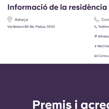
Informació de la residència
Adreça
Con
Via Belzoni 80-86, Pàdua, 35121
📞 Telèfo
💬 Whats
📱WeChat
📧 Correu
Premis i acre