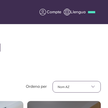
Compte
Llengua
Deutsch
Italian
French
Apply Now
l
Col·laborar amb Yugo
ents
Informació per a pares
Ordena per
Nom AZ
Poseu-vos en contacte