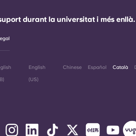
ort durant la universitat i més enllà.
egal
glish
English
Chinese
Español
Català
B)
(US)