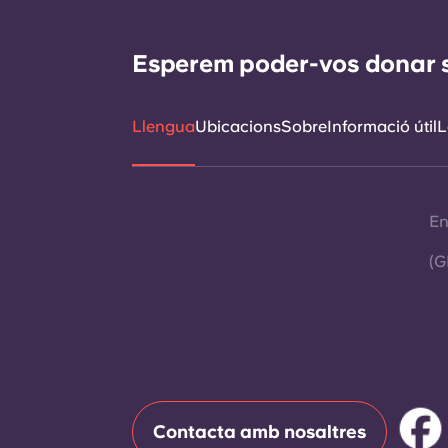
Esperem poder-vos donar sup
Llengua
Ubicacions
Sobre
Informació útil
L
En
(G
Contacta amb nosaltres