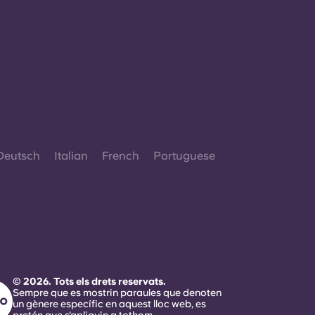
Deutsch
Italian
French
Portuguese
© 2026. Tots els drets reservats.
Sempre que es mostrin paraules que denoten
un gènere específic en aquest lloc web, es
pretén que s'apliquin a tothom