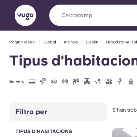
Cerca
universitat
Pàgina d'inici
Global
Irlanda
Dublín
Broadstone Hal
English (GB)
English (US)
Sobre
Ubicacions
Més
Tipus d'habitacio
Portuguese
Serveis
Yugo x VCARB: Impulsant un
en l'habitatge per a estudian
S'han trob
Filtra per
Yugo La col·laboració pionera de amb VCARB
innovació, l'ambició i els moments inoblidable
TIPUS D'HABITACIONS