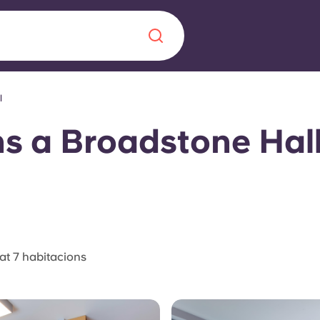
l
Chinese
Español
Català
ns a Broadstone Hal
Sobre nosaltres
a nova era
ts
Preguntes freqü
at 7 habitacions
 fomenta la
Bloc
s per als estudiants.