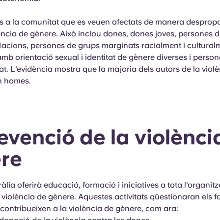
s a la comunitat que es veuen afectats de manera despro
lència de gènere. Això inclou dones, dones joves, persones d
acions, persones de grups marginats racialment i cultural
mb orientació sexual i identitat de gènere diverses i perso
at. L'evidència mostra que la majoria dels autors de la viol
n homes.
evenció de la violènci
ere
lia oferirà educació, formació i iniciatives a tota l'organit
a violència de gènere. Aquestes activitats qüestionaran els f
 contribueixen a la violència de gènere, com ara: