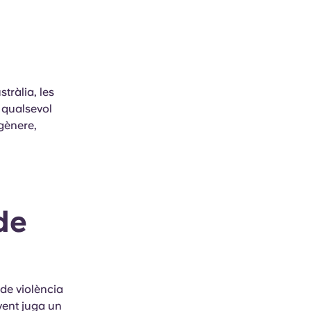
tràlia, les
 qualsevol
gènere,
de
de violència
vent juga un