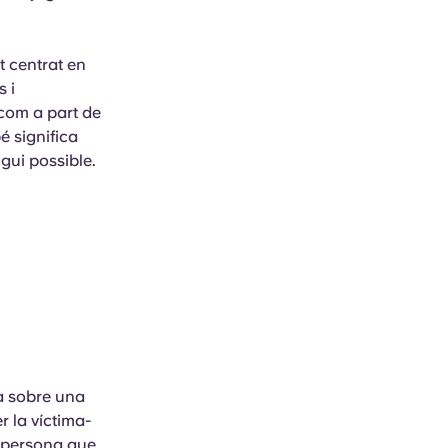
t centrat en
s i
 com a part de
é significa
gui possible.
a sobre una
r la víctima-
a persona que