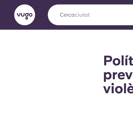
Cerca
ciutat
English (GB)
English (US)
Sobre
Ubicacions
Més
Polí
Portuguese
prev
viol
Yugo x VCARB: Impulsant un
en l'habitatge per a estudian
Yugo La col·laboració pionera de amb VCARB
innovació, l'ambició i els moments inoblidable