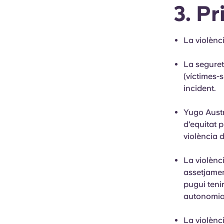
3. Pr
La violènc
La seguret
(víctimes-
incident.
Yugo Austrà
d'equitat p
violència 
La violènci
assetjamen
pugui tenir
autonomia.
La violènci