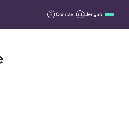
Compte
Llengua
Deutsch
Italian
French
Apply Now
e
a
Col·laborar amb Yugo
ents
Informació per a pares
Poseu-vos en contacte