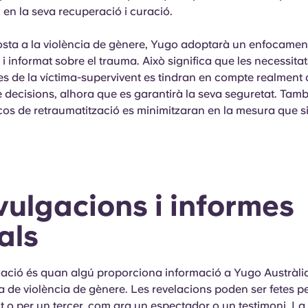
 en la seva recuperació i curació.
osta a la violència de gènere, Yugo adoptarà un enfocamen
i informat sobre el trauma. Això significa que les necessitat
es de la víctima-supervivent es tindran en compte realment
e decisions, alhora que es garantirà la seva seguretat. Tamb
scos de retraumatització es minimitzaran en la mesura que si
ivulgacions i informes
als
ació és quan algú proporciona informació a Yugo Austràli
a de violència de gènere. Les revelacions poden ser fetes pe
t o per un tercer, com ara un espectador o un testimoni. L