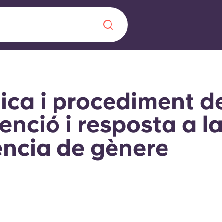
Chinese
Español
Català
tica i procediment d
enció i resposta a l
ència de gènere
Sobre nosaltres
a nova era
ts
Preguntes freqü
 fomenta la
Bloc
s per als estudiants.