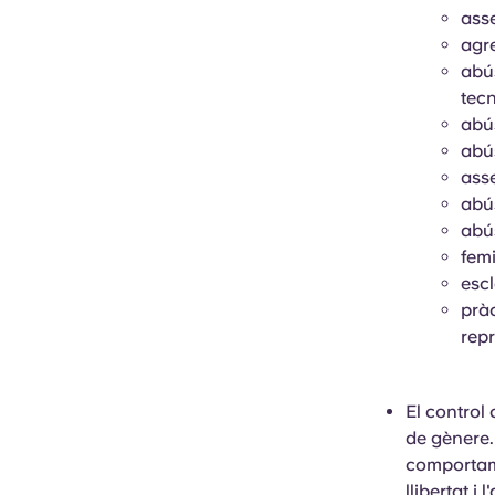
asse
agre
abús
tecn
abú
abú
ass
abú
abús
femi
escl
pràc
repr
El control
de gènere. 
comportame
llibertat i