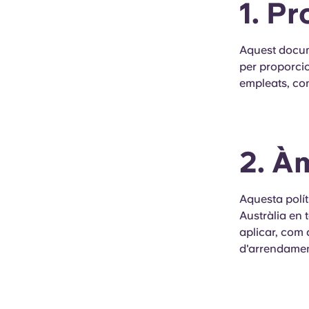
1. P
Aquest docume
per proporcio
empleats, con
2. À
Aquesta polít
Austràlia en 
aplicar, com ar
d'arrendamen