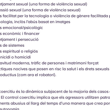
tjament sexual (una forma de violència sexual)
ssió sexual (una forma de violència sexual)
 facilitat per la tecnologia o violència de gènere facilitada 
ologia, inclòs l'abús basat en imatges
s emocional/psicològic
s econòmic i financer
etjament i persecució
s de sistemes
 espiritual o religiós
nicidi o homicidi
avitud moderna, tràfic de persones i matrimoni forçat
tiques nocives que posen en risc la salut i els drets sexuals 
oductius (com ara el robatori).
 coercitiu és la dinàmica subjacent de la majoria dels casos 
El control coercitiu implica que els agressors utilitzen patr
nts abusius al llarg del temps d'una manera que crea por 
 l'autonomia.