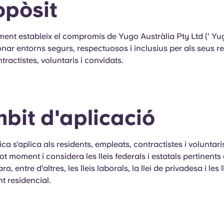
ropòsit
nt estableix el compromís de Yugo Austràlia Pty Ltd (' Yug
nar entorns segurs, respectuosos i inclusius per als seus re
tractistes, voluntaris i convidats.
mbit d'aplicació
ica s'aplica als residents, empleats, contractistes i voluntar
tot moment i considera les lleis federals i estatals pertinent
a, entre d'altres, les lleis laborals, la llei de privadesa i les l
t residencial.