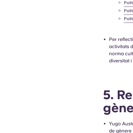
Polí
Polí
Polí
Per reflect
activitats
norma cult
diversitat 
5. R
gène
Yugo Austr
de gènere 