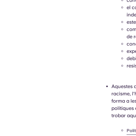
con
el c
inde
este
comp
de 
con
expe
deb
resi
Aquestes a
racisme, l
forma a le
polítiques
trobar aqu
Polí