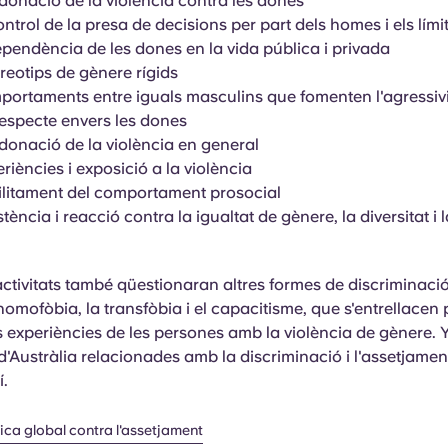
donació de la violència contra les dones
ontrol de la presa de decisions per part dels homes i els límit
pendència de les dones en la vida pública i privada
reotips de gènere rígids
ortaments entre iguals masculins que fomenten l'agressivita
respecte envers les dones
donació de la violència en general
riències i exposició a la violència
ilitament del comportament prosocial
stència i reacció contra la igualtat de gènere, la diversitat i l
ctivitats també qüestionaran altres formes de discriminació
'homofòbia, la transfòbia i el capacitisme, que s'entrellacen
s experiències de les persones amb la violència de gènere.
 d'Austràlia relacionades amb la discriminació i l'assetjame
í.
tica global contra l'assetjament