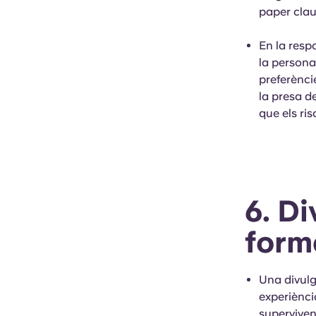
paper clau
En la resp
la persona 
preferènci
la presa d
que els ri
6. D
form
Una divulg
experiènci
superviven