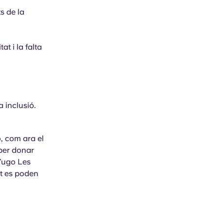
s de la
t i la falta
a inclusió.
, com ara el
 per donar
 Yugo Les
nt es poden