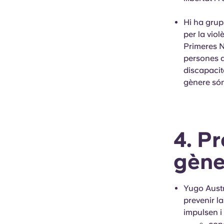
Hi ha grup
per la vio
Primeres N
persones a
discapacit
gènere só
4. Pr
gèn
Yugo Austrà
prevenir l
impulsen i