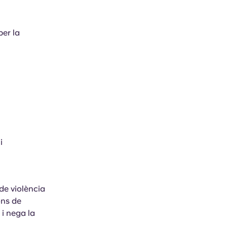
per la
i
de violència
ons de
i nega la