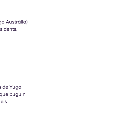
o Austràlia)
sidents,
is de Yugo
s que puguin
leis