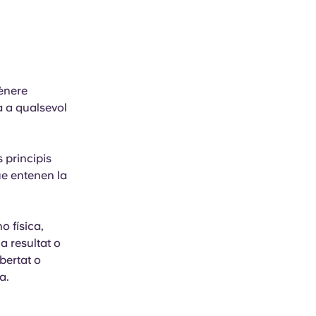
gènere
a a qualsevol
 principis
que entenen la
o física,
a resultat o
ibertat o
a.