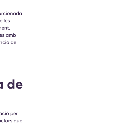
porcionada
e les
ment,
nes amb
ència de
a de
zació per
actors que