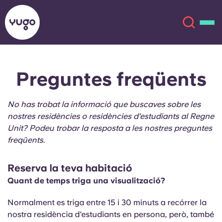
Preguntes freqüents
Sobre
English (GB)
No has trobat la informació que buscaves sobre les
English (US)
Ubicacions
nostres residències o residències d'estudiants al Regne
Unit? Podeu trobar la resposta a les nostres preguntes
Chinese
Español
Més
freqüents.
Català
Deutsch
Reserva la teva habitació
Quant de temps triga una visualització?
Italian
French
Normalment es triga entre 15 i 30 minuts a recórrer la
Compte
Llengua
Portuguese
nostra residència d'estudiants en persona, però, també