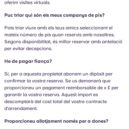
oferim visites virtuals.
English (GB)
Selecciona un país
Reserva ara
Puc triar qui són els meus companys de pis?
Selecciona una ciutat
English (US)
Selecciona una residència
Pots triar viure amb els teus amics seleccionant el
mateix número de pis quan reservis amb nosaltres.
Chinese
Segons disponibilitat, és millor reservar amb antelació
Inicia la sessió
per evitar decepcions.
Español
He de pagar fiança?
Català
Sí, per a aquesta propietat abonem un dipòsit per
confirmar la vostra reserva. Se us demanarà que
Deutsch
proporcioneu un pagament reemborsable de x £ per
garantir la vostra reserva. Aquest import es
Italian
descomptarà del cost total del vostre contracte
d'arrendament.
French
Proporcioneu allotjament només per a dones?