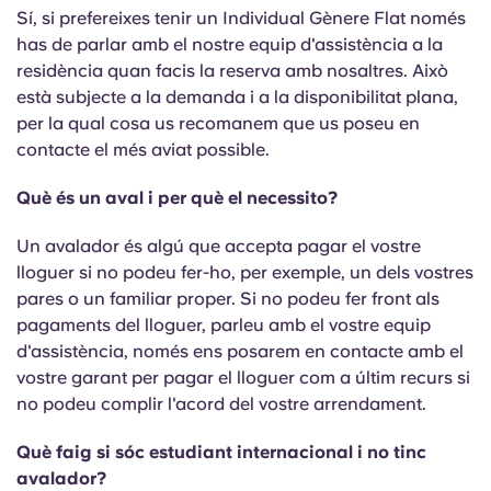
Portuguese
Sí, si prefereixes tenir un Individual Gènere Flat només
has de parlar amb el nostre equip d'assistència a la
residència quan facis la reserva amb nosaltres. Això
està subjecte a la demanda i a la disponibilitat plana,
per la qual cosa us recomanem que us poseu en
contacte el més aviat possible.
Què és un aval i per què el necessito?
Un avalador és algú que accepta pagar el vostre
lloguer si no podeu fer-ho, per exemple, un dels vostres
pares o un familiar proper. Si no podeu fer front als
pagaments del lloguer, parleu amb el vostre equip
d'assistència, només ens posarem en contacte amb el
vostre garant per pagar el lloguer com a últim recurs si
no podeu complir l'acord del vostre arrendament.
Què faig si sóc estudiant internacional i no tinc
avalador?